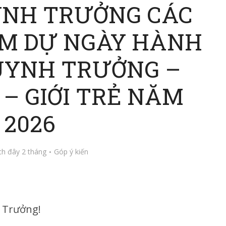
YNH TRƯỞNG CÁC
AM DỰ NGÀY HÀNH
YNH TRƯỞNG –
 – GIỚI TRẺ NĂM
2026
h đây 2 tháng
Góp ý kiến
 Trưởng!