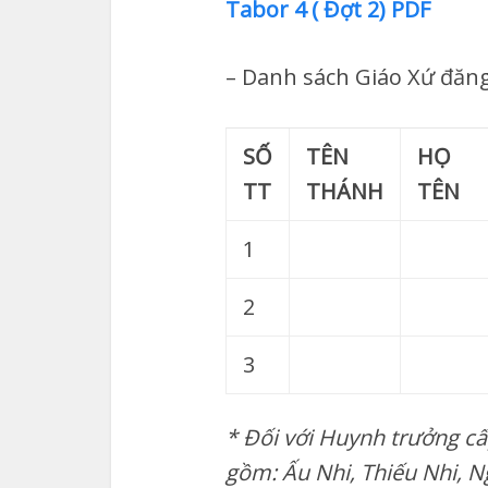
Tabor 4 ( Đợt 2) PDF
– Danh sách Giáo Xứ đăng
SỐ
TÊN
HỌ
TT
THÁNH
TÊN
1
2
3
*
Đối với Huynh trưởng cấ
gồm: Ấu Nhi, Thiếu Nhi, Ng