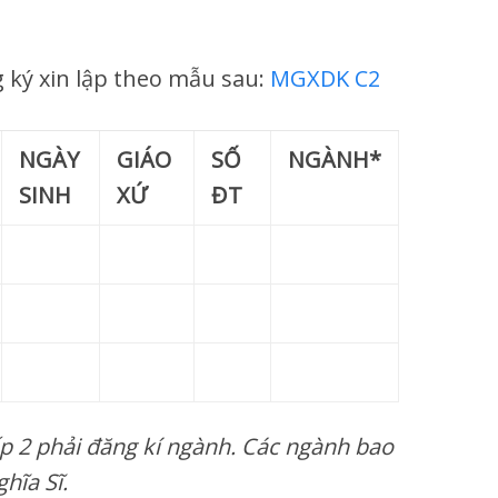
 ký xin lập theo mẫu sau:
MGXDK C2
NGÀY
GIÁO
SỐ
NGÀNH
*
SINH
XỨ
ĐT
p 2 phải đăng kí ngành. Các ngành bao
hĩa Sĩ.