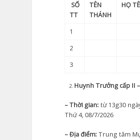
SỐ
TÊN
HỌ T
TT
THÁNH
1
2
3
Huynh Trưởng cấp II –
– Thời gian:
từ 13g30 ngày
Thứ 4, 08/7/2026
– Địa điểm:
Trung tâm Mục