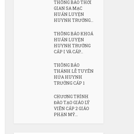
THÔNG BÁO THỜI
GIAN SA MẠC
HUẤN LUYỆN
HUYNH TRƯỞNG...
THÔNG BÁO KHOÁ
HUẤN LUYỆN
HUYNH TRƯỞNG
CẤP I VÀ CẤP...
THÔNG BÁO
THÁNH LỄ TUYÊN
HỨA HUYNH
TRƯỞNG CẤP 1
CHƯƠNG TRÌNH
ĐÀO TẠO GIÁO LÝ
VIÊN CẤP 2 GIÁO
PHẬN MỸ...