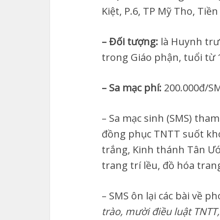
Kiệt, P.6, TP Mỹ Tho, Tiền
– Đối tượng:
là Huynh trư
trong Giáo phận, tuổi từ 1
– Sa mạc phí:
200.000đ/SM
– Sa mạc sinh (SMS) tham
đồng phục TNTT suốt khó
trắng, Kinh thánh Tân Ước
trang trí lều, đồ hóa tran
– SMS ôn lại các bài về p
trào, mười điều luật TNTT,