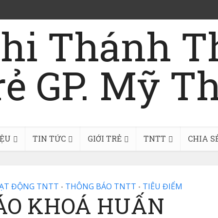
IỆU
TIN TỨC
GIỚI TRẺ
TNTT
CHIA S
ẠT ĐỘNG TNTT
THÔNG BÁO TNTT
TIÊU ĐIỂM
•
•
ÁO KHOÁ HUẤN