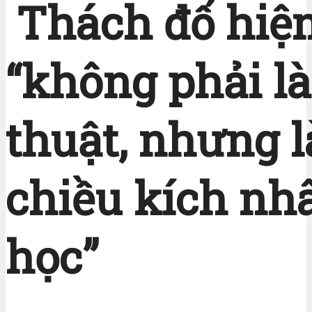
Thách đố hiệ
“không phải là
thuật, nhưng l
chiều kích nh
học”