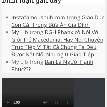
instafamoushub.com
trong
Giáo Dục
Con Cái Trong Bữa Ăn Gia Đình
My Lib
trong
ĐGH Phanxicô Nói Với
Giới Trẻ Macedonia: Hãy Nói Chuyện
Trực Tiếp Vì Tất Cả Chúng Ta Đều
Được Kết Nối Nhưng Ít Giao Tiếp
My Lib
trong
Bạn Là Người Hạnh
Phúc???