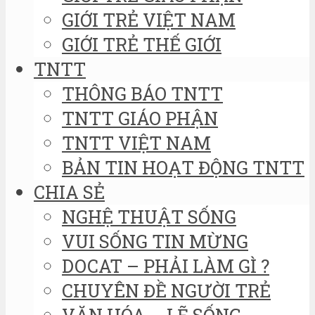
GIỚI TRẺ VIỆT NAM
GIỚI TRẺ THẾ GIỚI
TNTT
THÔNG BÁO TNTT
TNTT GIÁO PHẬN
TNTT VIỆT NAM
BẢN TIN HOẠT ĐỘNG TNTT
CHIA SẺ
NGHỆ THUẬT SỐNG
VUI SỐNG TIN MỪNG
DOCAT – PHẢI LÀM GÌ ?
CHUYÊN ĐỀ NGƯỜI TRẺ
VĂN HÓA – LẼ SỐNG