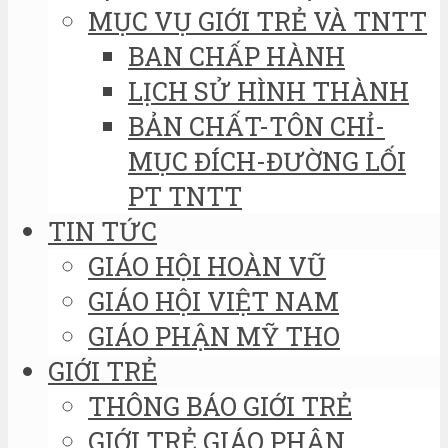
MỤC VỤ GIỚI TRẺ VÀ TNTT
BAN CHẤP HÀNH
LỊCH SỬ HÌNH THÀNH
BẢN CHẤT-TÔN CHỈ-
MỤC ĐÍCH-ĐƯỜNG LỐI
PT TNTT
TIN TỨC
GIÁO HỘI HOÀN VŨ
GIÁO HỘI VIỆT NAM
GIÁO PHẬN MỸ THO
GIỚI TRẺ
THÔNG BÁO GIỚI TRẺ
GIỚI TRẺ GIÁO PHẬN