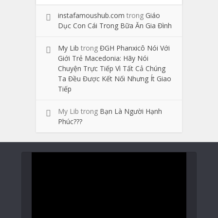
instafamoushub.com
trong
Giáo
Dục Con Cái Trong Bữa Ăn Gia Đình
My Lib
trong
ĐGH Phanxicô Nói Với
Giới Trẻ Macedonia: Hãy Nói
Chuyện Trực Tiếp Vì Tất Cả Chúng
Ta Đều Được Kết Nối Nhưng Ít Giao
Tiếp
My Lib
trong
Bạn Là Người Hạnh
Phúc???
Trình
chơi
Video