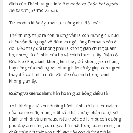
định của Thánh Augustinô:
“Họ nhận ra Chúa khi Người
bẻ bánh”
( Sermo 235,3).
Từ khoảnh khắc ấy, mọi sự dường như đổi khác.
Thế nhưng, thực ra con đường vẫn là con đường cũ, buổi
chiều vẫn đang ngả về đêm và ngôi làng Emmaus vẫn ở
đó. Điều thay đổi không phải là không gian chung quanh
họ, nhưng là cái nhìn của họ về chính thực tại ấy. Biến cố
Đức Kitô Phục sinh không làm thay đổi không gian chung
hay riêng của mỗi người, nhưng biến cố ấy giúp con người
thay đổi cách nhìn nhận vấn đề của mình trong chính
không gian ấy.
Đường về Giêrusalem: hân hoan giữa bóng chiều tà
Thật không quá khi nói rằng hành trình trở lại Giêrusalem
của hai môn đệ mang một sắc thái tương phản rõ rệt với
hành trình đi về Emmaus. Nếu trước đó là một con đường
phủ đầy ánh sáng của ngày thứ nhất trong tuần nhưng lại
chất chứa nỗi thất vọng, thì giờ đây con đường trở lại