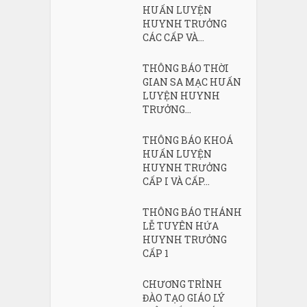
HUẤN LUYỆN
HUYNH TRƯỞNG
CÁC CẤP VÀ...
THÔNG BÁO THỜI
GIAN SA MẠC HUẤN
LUYỆN HUYNH
TRƯỞNG...
THÔNG BÁO KHOÁ
HUẤN LUYỆN
HUYNH TRƯỞNG
CẤP I VÀ CẤP...
THÔNG BÁO THÁNH
LỄ TUYÊN HỨA
HUYNH TRƯỞNG
CẤP 1
CHƯƠNG TRÌNH
ĐÀO TẠO GIÁO LÝ