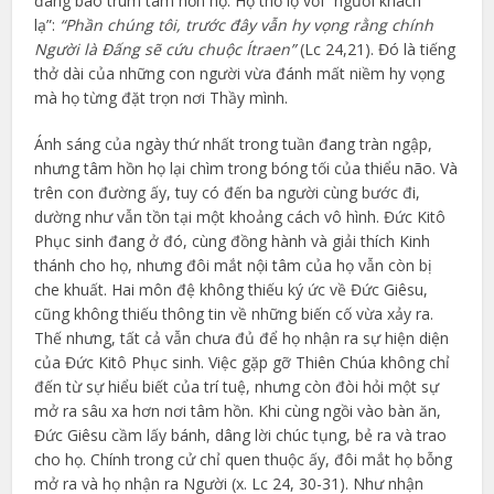
đang bao trùm tâm hồn họ. Họ thổ lộ với “người khách
lạ”:
“Phần chúng tôi, trước đây vẫn hy vọng rằng chính
Người là Đấng sẽ cứu chuộc Ítraen”
(Lc 24,21). Đó là tiếng
thở dài của những con người vừa đánh mất niềm hy vọng
mà họ từng đặt trọn nơi Thầy mình.
Ánh sáng của ngày thứ nhất trong tuần đang tràn ngập,
nhưng tâm hồn họ lại chìm trong bóng tối của thiểu não. Và
trên con đường ấy, tuy có đến ba người cùng bước đi,
dường như vẫn tồn tại một khoảng cách vô hình. Đức Kitô
Phục sinh đang ở đó, cùng đồng hành và giải thích Kinh
thánh cho họ, nhưng đôi mắt nội tâm của họ vẫn còn bị
che khuất. Hai môn đệ không thiếu ký ức về Đức Giêsu,
cũng không thiếu thông tin về những biến cố vừa xảy ra.
Thế nhưng, tất cả vẫn chưa đủ để họ nhận ra sự hiện diện
của Đức Kitô Phục sinh. Việc gặp gỡ Thiên Chúa không chỉ
đến từ sự hiểu biết của trí tuệ, nhưng còn đòi hỏi một sự
mở ra sâu xa hơn nơi tâm hồn. Khi cùng ngồi vào bàn ăn,
Đức Giêsu cầm lấy bánh, dâng lời chúc tụng, bẻ ra và trao
cho họ. Chính trong cử chỉ quen thuộc ấy, đôi mắt họ bỗng
mở ra và họ nhận ra Người (x. Lc 24, 30-31). Như nhận