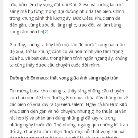
trĩu, bởi niềm hy vọng đặt nơi Đức Giêsu và tương lai tươi
sáng mà họ từng mong đợi dường như đã tan biến. Chính
trong khung cảnh thê lương ấy, Đức Giêsu Phục sinh đã
đến gần, cùng bước đi, lắng nghe, trao đổi, và làm bừng
sáng tâm hồn họ
[2]
.
Giờ đây, chúng ta hãy thử một lần “lê bước” cùng hai môn
đệ xưa, trở lại khung cảnh cũ và hòa mình vào tâm trạng
của họ. Và biết đâu, trong hành trình ngổn ngang ấy, chúng
ta cũng thấy được câu chuyện cuộc đời mình.
Đường về Emmaus: thất vọng giữa ánh sáng ngập tràn
Tin mừng Luca cho chúng ta thấy rằng những câu chuyện
của hai môn đệ trên đường Emmaus chứa đầy thông tin về
các biến cố vừa xảy ra tại Giêrusalem. Ngay cả khi Đức Kitô
Phục sinh đến gần và hỏi chuyện, những gì họ thuật lại vẫn
rất hợp lý và phản ánh đúng những gì đã xảy ra trong
những ngày trước đó. Thế nhưng, ngang qua những lời trao
đổi ấy, chúng ta cảm nhận được một nỗi thất vọng sâu xa