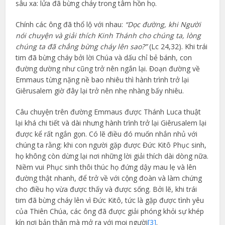
sâu xa: lửa đã bừng cháy trong tâm hồn họ.
Chính các ông đã thổ lộ với nhau:
“Dọc đường, khi Người
nói chuyện và giải thích Kinh Thánh cho chúng ta, lòng
chúng ta đã chẳng bừng cháy lên sao?”
(Lc 24,32). Khi trái
tim đã bừng cháy bởi lời Chúa và dấu chỉ bẻ bánh, con
đường dường như cũng trở nên ngắn lại. Đoạn đường về
Emmaus từng nặng nề bao nhiêu thì hành trình trở lại
Giêrusalem giờ đây lại trở nên nhẹ nhàng bấy nhiêu.
Câu chuyện trên đường Emmaus được Thánh Luca thuật
lại khá chi tiết và dài nhưng hành trình trở lại Giêrusalem lại
được kể rất ngắn gọn. Có lẽ điều đó muốn nhắn nhủ với
chúng ta rằng: khi con người gặp được Đức Kitô Phục sinh,
họ không còn dừng lại nơi những lời giải thích dài dòng nữa.
Niềm vui Phục sinh thôi thúc họ đứng dậy mau lẹ và lên
đường thật nhanh, để trở về với cộng đoàn và làm chứng
cho điều họ vừa được thấy và được sống. Bởi lẽ, khi trái
tim đã bừng cháy lên vì Đức Kitô, tức là gặp được tình yêu
của Thiên Chúa, các ông đã được giải phóng khỏi sự khép
kín nơi bản thân mà mở ra với mọi người
[3]
.