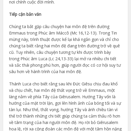
nơi chính cuộc đời mình.
Tiếp cận bản văn
Chúng ta bắt gặp câu chuyện hai môn đệ trên đường
Emmaus trong Phúc âm Máccô (Mc 16,12-13). Trong Tin
mừng này, trình thuật được kể lại khá ngắn gọn và chỉ cho
chúng ta biết rằng hai môn đệ đang trên đường trở về quê
cũ. Tuy nhiên, câu chuyện tương tự khi được trình bày
trong Phúc âm Luca (Lc 24,13-33) lại mở ra nhiều chi tiết
và sắc thái phong phú hơn, giúp người đọc có cơ hội suy tư
sâu hơn về hành trình của hai môn đệ.
Thánh Luca cho biết rằng sau khi Đức Giêsu chịu đau khổ
và chịu chết, hai môn đệ thất vọng trở về Emmaus, một
làng nằm về phía Tây của Giêrusalem. Hướng Tây vốn là
hướng của mặt trời lặn, gợi lên hình ảnh của bóng tối và sự
tàn lụi. Như thế, thất vọng, hướng Tây và ánh chiều tàn vì
thế trở thành những chi tiết giúp chúng ta cảm thấu rõ hơn
về tâm trạng của hai người môn đệ. Họ rời bỏ Giêrusalem
hoa lệ, rời xa cộng đoàn các môn đệ với một tâm hồn nặng