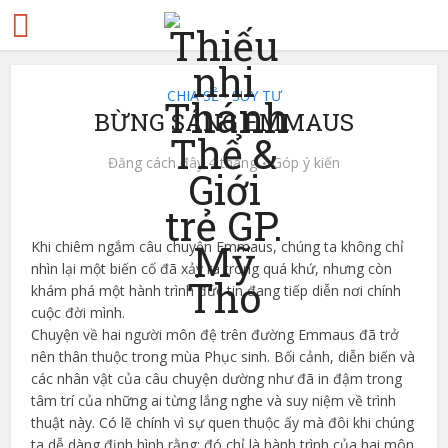
CHIA SẺ
SUY TƯ
•
BỪNG SÁNG EMMAUS
Đăng cách đây 4 tháng
Góp ý kiến
Khi chiêm ngắm câu chuyện Emmaus, chúng ta không chỉ
nhìn lại một biến cố đã xảy ra trong quá khứ, nhưng còn
khám phá một hành trình đức tin đang tiếp diễn nơi chính
cuộc đời mình.
Chuyện về hai người môn đệ trên đường Emmaus đã trở
nên thân thuộc trong mùa Phục sinh. Bối cảnh, diễn biến và
các nhân vật của câu chuyện dường như đã in đậm trong
tâm trí của những ai từng lắng nghe và suy niệm về trình
thuật này. Có lẽ chính vì sự quen thuộc ấy mà đôi khi chúng
ta dễ dàng định hình rằng: đó chỉ là hành trình của hai môn