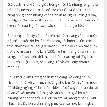
Giêrusalem lại diễn ra giữa bóng chiều tà, nhưng lòng họ lại
tràn đầy niềm vui. Trước đó, họ có Đức Kitô Phục sinh
cùng đồng hành nhưng không nhận ra Người; còn giờ đây,
dù Người đã biến mất khỏi tầm mắt, họ lại cảm nghiệm sự
hiện diện của Người cách sâu xa hơn bao giờ hết.
Sự tương phản ấy còn thể hiện nơi tâm trạng của hai môn
đệ. Nếu trước đó họ lê bước trong nỗi buồn và tìm cách
trốn chạy thực tại, thì giờ đây họ đứng dậy và lập tức quay
trở lại Giêrusalem (x. Lc 24,33). Từ tâm trạng ủ rũ và thất
vọng, họ được biến đổi thành những con người đầy hân
hoan và nhiệt thành, sẵn sàng trở về với cộng đoàn các
môn đệ.
Có lẽ một điểm tương phản khác cũng rất đáng chú ý.
Hành trình đi về Emmaus dường như khá “ồn ào”: hai môn
đệ không ngừng kể lại những biến cố đã xảy ra, trao đổi với
nhau và với người khách lạ về tất cả những gì họ biết.
Nhưng hành trình trở lại Giêrusalem lại mang một bầu khí
khác hẳn. Đó là sự tĩnh lặng phát xuất từ một kinh nghiệm