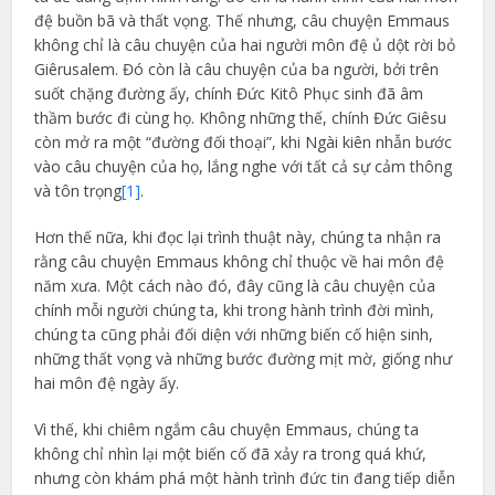
đệ buồn bã và thất vọng. Thế nhưng, câu chuyện Emmaus
không chỉ là câu chuyện của hai người môn đệ ủ dột rời bỏ
Giêrusalem. Đó còn là câu chuyện của ba người, bởi trên
suốt chặng đường ấy, chính Đức Kitô Phục sinh đã âm
thầm bước đi cùng họ. Không những thế, chính Đức Giêsu
còn mở ra một “đường đối thoại”, khi Ngài kiên nhẫn bước
vào câu chuyện của họ, lắng nghe với tất cả sự cảm thông
và tôn trọng
[1]
.
Hơn thế nữa, khi đọc lại trình thuật này, chúng ta nhận ra
rằng câu chuyện Emmaus không chỉ thuộc về hai môn đệ
năm xưa. Một cách nào đó, đây cũng là câu chuyện của
chính mỗi người chúng ta, khi trong hành trình đời mình,
chúng ta cũng phải đối diện với những biến cố hiện sinh,
những thất vọng và những bước đường mịt mờ, giống như
hai môn đệ ngày ấy.
Vì thế, khi chiêm ngắm câu chuyện Emmaus, chúng ta
không chỉ nhìn lại một biến cố đã xảy ra trong quá khứ,
nhưng còn khám phá một hành trình đức tin đang tiếp diễn