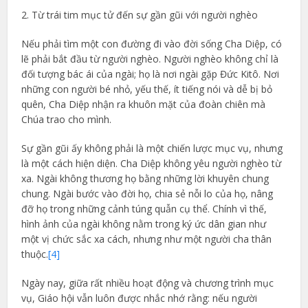
2. Từ trái tim mục tử đến sự gần gũi với người nghèo
Nếu phải tìm một con đường đi vào đời sống Cha Diệp, có
lẽ phải bắt đầu từ người nghèo. Người nghèo không chỉ là
đối tượng bác ái của ngài; họ là nơi ngài gặp Đức Kitô. Nơi
những con người bé nhỏ, yếu thế, ít tiếng nói và dễ bị bỏ
quên, Cha Diệp nhận ra khuôn mặt của đoàn chiên mà
Chúa trao cho mình.
Sự gần gũi ấy không phải là một chiến lược mục vụ, nhưng
là một cách hiện diện. Cha Diệp không yêu người nghèo từ
xa. Ngài không thương họ bằng những lời khuyên chung
chung. Ngài bước vào đời họ, chia sẻ nỗi lo của họ, nâng
đỡ họ trong những cảnh túng quẫn cụ thể. Chính vì thế,
hình ảnh của ngài không nằm trong ký ức dân gian như
một vị chức sắc xa cách, nhưng như một người cha thân
thuộc.
[4]
Ngày nay, giữa rất nhiều hoạt động và chương trình mục
vụ, Giáo hội vẫn luôn được nhắc nhớ rằng: nếu người