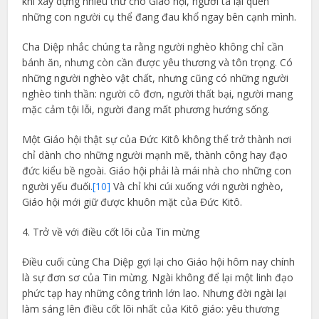
khi xây dựng nhiều thứ cho Giáo hội, người ta lại quên
những con người cụ thể đang đau khổ ngay bên cạnh mình.
Cha Diệp nhắc chúng ta rằng người nghèo không chỉ cần
bánh ăn, nhưng còn cần được yêu thương và tôn trọng. Có
những người nghèo vật chất, nhưng cũng có những người
nghèo tinh thần: người cô đơn, người thất bại, người mang
mặc cảm tội lỗi, người đang mất phương hướng sống.
Một Giáo hội thật sự của Đức Kitô không thể trở thành nơi
chỉ dành cho những người mạnh mẽ, thành công hay đạo
đức kiểu bề ngoài. Giáo hội phải là mái nhà cho những con
người yếu đuối.
[10]
Và chỉ khi cúi xuống với người nghèo,
Giáo hội mới giữ được khuôn mặt của Đức Kitô.
4. Trở về với điều cốt lõi của Tin mừng
Điều cuối cùng Cha Diệp gợi lại cho Giáo hội hôm nay chính
là sự đơn sơ của Tin mừng. Ngài không để lại một linh đạo
phức tạp hay những công trình lớn lao. Nhưng đời ngài lại
làm sáng lên điều cốt lõi nhất của Kitô giáo: yêu thương