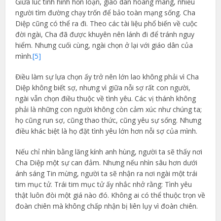
Giữa lúc tình hình hỗn loạn, giáo dân hoang mang, nhiều
người tìm đường chạy trốn để bảo toàn mạng sống. Cha
Diệp cũng có thể ra đi. Theo các tài liệu phổ biến về cuộc
đời ngài, Cha đã được khuyên nên lánh đi để tránh nguy
hiểm. Nhưng cuối cùng, ngài chọn ở lại với giáo dân của
mình.
[5]
Điều làm sự lựa chọn ấy trở nên lớn lao không phải vì Cha
Diệp không biết sợ, nhưng vì giữa nỗi sợ rất con người,
ngài vẫn chọn điều thuộc về tình yêu. Các vị thánh không
phải là những con người không còn cảm xúc như chúng ta;
họ cũng run sợ, cũng thao thức, cũng yêu sự sống. Nhưng
điều khác biệt là họ đặt tình yêu lớn hơn nỗi sợ của mình.
Nếu chỉ nhìn bằng lăng kính anh hùng, người ta sẽ thấy nơi
Cha Diệp một sự can đảm. Nhưng nếu nhìn sâu hơn dưới
ánh sáng Tin mừng, người ta sẽ nhận ra nơi ngài một trái
tim mục tử. Trái tim mục tử ấy nhắc nhở rằng: Tình yêu
thật luôn đòi một giá nào đó. Không ai có thể thuộc trọn về
đoàn chiên mà không chấp nhận bị liên lụy vì đoàn chiên.