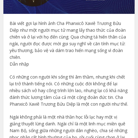
Bài viết gợi lại hình ảnh Cha Phanxicô Xaviê Trương Bửu
Diệp như một người mục tử mang lấy thao thức của đoàn
chiên và ở lại với họ đến cùng. Qua chứng tá hiến thân của
ngài, người đọc được mời gọi suy nghĩ về căn tính mục tử:
yêu thương, bảo vệ và dám trao hiến mạng sống vì đoàn
chiên.
Dẫn nhập
Có những con người khi sống thì âm thầm, nhưng khi chết
lại trở thành tiếng nói. Có những cuộc đời không để lại
nhiều sách vở hay công trình lớn lao, nhưng lại có khả năng
đánh thức lương tâm của cả một cộng đoàn đức tin. Cha
Phanxicô Xaviê Trương Bửu Diệp là một con người như thế.
Ngài không phải là một nhà thần học lỗi lạc hay một vị
giảng thuyết lừng danh. Ngài chỉ là một linh mục miền quê
Nam Bộ, sống giữa những người dân nghèo, chia sẻ những
nhọc nhằn rất bình thường của họ, rồi cuối cùng chọn ở lại