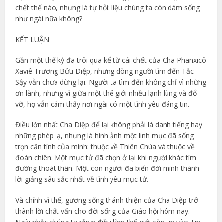
chết thế nào, nhưng là tự hỏi: liệu chúng ta còn dám sống
như ngài nữa không?
KẾT LUẬN
Gần một thế kỷ đã trôi qua kể từ cái chết của Cha Phanxicô
Xaviê Trương Bửu Diệp, nhưng dòng người tìm đến Tắc
Sậy vẫn chưa dừng lại. Người ta tìm đến không chỉ vì những
ơn lành, nhưng vì giữa một thế giới nhiều lạnh lùng và đổ
vỡ, họ vẫn cảm thấy nơi ngài có một tình yêu đáng tin.
Điều lớn nhất Cha Diệp để lại không phải là danh tiếng hay
những phép lạ, nhưng là hình ảnh một linh mục đã sống
trọn căn tính của mình: thuộc về Thiên Chúa và thuộc về
đoàn chiên. Một mục tử đã chọn ở lại khi người khác tìm
đường thoát thân. Một con người đã biến đời mình thành
lời giảng sâu sắc nhất về tình yêu mục tử.
Và chính vì thế, gương sống thánh thiện của Cha Diệp trở
thành lời chất vấn cho đời sống của Giáo hội hôm nay.
Ngài nhắc chúng ta rằng: điều làm thế giới còn tin vào Tin