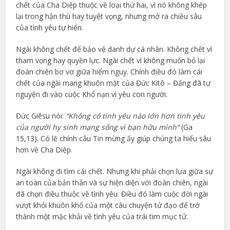
chết của Cha Diệp thuộc về loại thứ hai, vì nó không khép
lại trong hận thù hay tuyệt vọng, nhưng mở ra chiều sâu
của tình yêu tự hiến.
Ngài không chết để bảo vệ danh dự cá nhân. Không chết vì
tham vọng hay quyền lực. Ngài chết vì không muốn bỏ lại
đoàn chiên bơ vơ giữa hiểm nguy. Chính điều đó làm cái
chết của ngài mang khuôn mặt của Đức Kitô – Đấng đã tự
nguyện đi vào cuộc Khổ nạn vì yêu con người.
Đức Giêsu nói:
“Không có tình yêu nào lớn hơn tình yêu
của người hy sinh mạng sống vì bạn hữu mình”
(Ga
15,13). Có lẽ chính câu Tin mừng ấy giúp chúng ta hiểu sâu
hơn về Cha Diệp.
Ngài không đi tìm cái chết. Nhưng khi phải chọn lựa giữa sự
an toàn của bản thân và sự hiện diện với đoàn chiên, ngài
đã chọn điều thuộc về tình yêu. Điều đó làm cuộc đời ngài
vượt khỏi khuôn khổ của một câu chuyện tử đạo để trở
thành một mặc khải về tình yêu của trái tim mục tử.