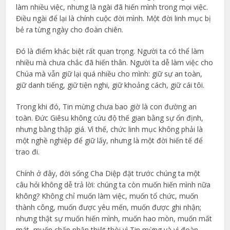
làm nhiều việc, nhưng là ngài đã hiến mình trong mọi việc.
Điều ngài để lại là chính cuộc đời mình. Một đời linh mục bị
bẻ ra từng ngày cho đoàn chiên.
Đó là điểm khác biệt rất quan trọng. Người ta có thể làm
nhiều mà chưa chắc đã hiến thân. Người ta dễ làm việc cho
Chúa mà vẫn giữ lại quá nhiều cho mình: giữ sự an toàn,
giữ danh tiếng, giữ tiện nghi, giữ khoảng cách, giữ cái tôi.
Trong khi đó, Tin mừng chưa bao giờ là con đường an
toàn. Đức Giêsu không cứu độ thế gian bằng sự ổn định,
nhưng bằng thập giá. Vì thế, chức linh mục không phải là
một nghề nghiệp để giữ lấy, nhưng là một đời hiến tế để
trao đi.
Chính ở đây, đời sống Cha Diệp đặt trước chúng ta một
câu hỏi không dễ trả lời: chúng ta còn muốn hiến mình nữa
không? Không chỉ muốn làm việc, muốn tổ chức, muốn
thành công, muốn được yêu mến, muốn được ghi nhận;
nhưng thật sự muốn hiến mình, muốn hao mòn, muốn mất
mát, muốn chấp nhận thiệt thòi vì Tin mừng và vì đoàn