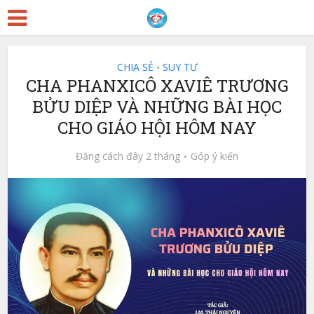
CHIA SẺ
SUY TƯ
•
CHA PHANXICÔ XAVIÊ TRƯƠNG
BỬU DIỆP VÀ NHỮNG BÀI HỌC
CHO GIÁO HỘI HÔM NAY
Đăng cách đây 2 tháng
Góp ý kiến