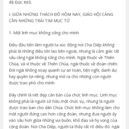
đệ Đức Kitô.
I. GIỮA NHỮNG THÁCH ĐỐ HÔM NAY, GIÁO HỘI CÀNG
CẦN NHỮNG TRÁI TIM MỤC TỬ
1. Một linh mục không sống cho mình
Điều đầu tiên làm người ta xúc động nơi Cha Diệp không
phải là những điều lớn lao bên ngoài, nhưng là cảm giác rất
sâu rằng ngài không sống cho mình. Ngài thuộc về Thiên
Chúa, và vì thuộc về Thiên Chúa, ngài thuộc về đoàn chiên.
Đời ngài không xoay quanh sự an toàn, tiện nghi, danh dự
hay quyền lợi riêng, nhưng mở ra cho những con người
được trao phó cho mình.
Đây chính là nét đẹp căn bản của chức linh mục. Linh mục
không phải là người sở hữu một chức vụ, nhưng là người
được trao ban cho dân Chúa. Chức linh mục không làm cho
một người đứng cao hơn cộng đoàn, nhưng đưa người ấy
vào sâu hơn giữa những vui buồn, khổ đau và hy vọng của
cộng đoàn. Nơi Cha Diệp, người ta thấy rất rõ điều đó: ngài