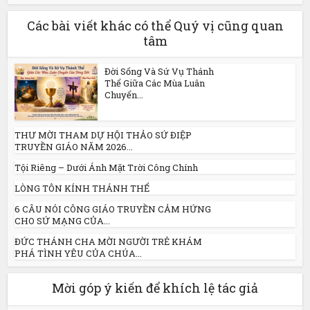
Các bài viết khác có thể Quý vị cũng quan
tâm
Đời Sống Và Sứ Vụ Thánh
Thể Giữa Các Mùa Luân
Chuyển...
THƯ MỜI THAM DỰ HỘI THẢO SỨ ĐIỆP
TRUYỀN GIÁO NĂM 2026...
Tội Riêng – Dưới Ánh Mặt Trời Công Chính
LÒNG TÔN KÍNH THÁNH THỂ
6 CÂU NÓI CÔNG GIÁO TRUYỀN CẢM HỨNG
CHO SỨ MẠNG CỦA...
ĐỨC THÁNH CHA MỜI NGƯỜI TRẺ KHÁM
PHÁ TÌNH YÊU CỦA CHÚA...
Mời góp ý kiến để khích lệ tác giả