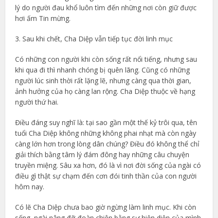
lý do người đau khổ luôn tìm đến những nơi còn giữ được
hơi ấm Tin mừng.
3. Sau khi chết, Cha Diệp vẫn tiếp tục đời linh mục
Có những con người khi còn sống rất nổi tiếng, nhưng sau
khi qua đi thì nhanh chóng bị quên lãng. Cũng có những
người lúc sinh thời rất lặng lẽ, nhưng càng qua thời gian,
ảnh hưởng của họ càng lan rộng. Cha Diệp thuộc về hạng
người thứ hai.
Điều đáng suy nghĩ là: tại sao gần một thế kỷ trôi qua, tên
tuổi Cha Diệp không những không phai nhạt mà còn ngày
càng lớn hơn trong lòng dân chúng? Điều đó không thể chỉ
giải thích bằng tâm lý đám đông hay những câu chuyện
truyền miệng. Sâu xa hơn, đó là vì nơi đời sống của ngài có
điều gì thật sự chạm đến cơn đói tinh thần của con người
hôm nay.
Có lẽ Cha Diệp chưa bao giờ ngừng làm linh mục. Khi còn
sống, ngài nâng đỡ đoàn chiên bằng sự hiện diện của mình.