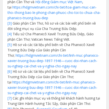
phận Cần Thơ và
Hội đồng Giám mục Việt Nam
,
tại
https://hdgmvietnam.com/chi-tiet/toa-giam-muc-can-
tho–thong-bao-le-phong-chan-phuoc-cho-toi-to-chua–cha-
phanxico-truong-buu-diep
[3]
Giáo phận Cần Thơ, hồ sơ và các bài viết phổ biến về
đời sống mục vụ của Cha Trương Bửu Diệp.
[4]
Tiểu sử Cha Phanxicô Xaviê Trương Bửu Diệp, Giáo
phận Cần Thơ; Vatican News Tiếng Việt.
[5]
Hồ sơ và các tài liệu phổ biến về Cha Phanxicô Xaviê
Trương Bửu Diệp của Giáo phận Cần
Thơ;
https://hdgmvietnam.com/chi-tiet/linh-muc-phanxico-
xavier-truong-buu-diep-1897-1946—cuoc-doi-nhan-cach-
su-nghiep-cai-chet-va-y-nghia-cho-ngay-nay
[6]
Hồ sơ và các tài liệu phổ biến về Cha Phanxicô Xaviê
Trương Bửu Diệp của Giáo phận Cần Thơ;
tại
https://hdgmvietnam.com/chi-tiet/linh-muc-phanxico-
xavier-truong-buu-diep-1897-1946—cuoc-doi-nhan-cach-
su-nghiep-cai-chet-va-y-nghia-cho-ngay-nay
[7]
Các ghi nhận mục vụ và thống kê khách hành hương tại
Trung tâm Hành hương Tắc Sậy, Giáo phận Cần Thơ.
[8]
Đức Phanxicô,
Evangelii Gaudium
, số 49,