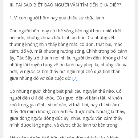
III. TẠI SAO BIẾT BAO NGƯỜI VẪN TÌM ĐẾN CHA DIỆP?
1. Vì con người hôm nay quá thiếu sự chữa lành
Con người hôm nay có thể sống tiện nghi hơn, nhiều kết
nối hơn, nhưng chưa chắc bình an hơn. Có những vết
thương không nhìn thấy bằng mắt: cô đơn, thất bại, mặc
cảm, đổ vỡ, mất phương hướng sống. Chính trong bối cảnh
ấy, Tắc Sậy trở thành nơi nhiều người tìm đến. Không chỉ vì
những lời truyền tụng về ơn lành hay phép lạ, nhưng sâu xa
hơn, vì người ta tìm thấy nơi ngài một chỗ dựa tinh thần
giữa những đổ vỡ của cuộc đời.
[7]
Có những người không biết phải cầu nguyện thế nào. Có
người đến chỉ để khóc. Có người đến vì bệnh tật, vì khốn
khổ trong gia đình, vì nợ nần, vì thất bại, hay chỉ vì cảm
thấy đời mình không còn ai hiểu được nữa. Nhưng lạ thay,
giữa dòng người đông đúc ấy, nhiều người vẫn cảm thấy
mình được lắng nghe, và được chữa lành từ bên trong.
Nếu cộng đoàn Kitô hữu chỉ còn dừng ở luật lệ và hình