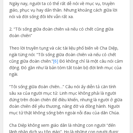
Ngày nay, người ta có thể rất dễ nói về mục vụ, truyền
giáo, phục vụ hay dấn thân. Nhưng khoảng cách giữa lời
nói và đời sống đôi khi vẫn rất xa.
2. “Tôi sống giữa đoàn chiên và nếu có chết cũng giữa
đoàn chiên”
Theo lời truyền tụng và các tài liệu phổ biến về Cha Diệp,
ngài từng nói: “Tôi sống giữa đoàn chiên và nếu có chết
cũng giữa đoàn chiên.”
[6]
Đó không chỉ là một câu nói cảm
động. Đó gần như là bản tóm tắt toàn bộ đời linh mục của
ngài.
“Tôi sống giữa đoàn chiên…” Câu nói ấy diễn tả căn tính
sâu xa của người mục tử. Linh mục không phải là người
đứng trên đoàn chiên để điều khiển, nhưng là người ở giữa
đoàn chiên để yêu thương, nâng đỡ và đồng hành. Người
mục tử thật không sống bên ngoài nỗi đau của dân Chúa.
Cha Diệp không xem giáo dân là những con người “đến
lãnh nhận dịch vụ tôn giáo”. Họ là những con người được