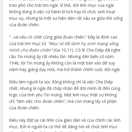
trao phó cho trái tim ngài. Vì thế, đời linh mục của ngài
không dừng ở việc cử hành bí tích hay tổ chức sinh hoạt
mục vụ, nhưng là một sự hiện diện rất sâu xa giữa đời sống
của đoàn chiên.
“…và nếu có chết cũng giữa đoàn chiên.” Đây là đỉnh cao
của trái tim mục tử.
“Mục tử tốt lành hy sinh mạng sống
mình cho đoàn chiên”
(Ga 10,11). Có lẽ Cha Diệp đã nghe
câu Tin mừng ấy rất nhiều lần. Nhưng đến biến cố năm
1946, lời Tin mừng ấy không còn là một bản văn để suy
niệm hay giảng dạy nữa, mà trở thành chính cuộc đời ngài.
Điều làm người ta xúc động không chỉ là việc Cha Diệp
chết, nhưng là ngài đã chấp nhận để đời mình đi đến cùng
logic của tình yêu Tin mừng. Một linh mục thật sự không
chỉ “làm việc cho đoàn chiên”, mà còn mang lấy số phận
của đoàn chiên.
Điều này đặt lại cái nhìn của giáo dân và của chính các linh
mục. Bởi vì người ta có thể dễ dàng nói về chức linh mục