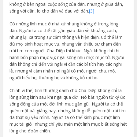
không ở bên ngoài cuộc sống của dân, nhưng ở giữa dân,
sống với dân, lo cho dân và đau với dân.
[3]
Có những linh mục ở nhà xứ nhưng không ở trong lòng
dân. Người ta có thể rất gần giáo dân về khoảng cách,
nhưng lại xa trong sự cảm thông và hiện diện. Có thể làm
đủ mọi sinh hoạt mục vụ, nhưng vẫn thiếu sự chạm đến
trái tim con người. Cha Diệp thì khác. Ngài không chỉ thi
hành bổn phận mục vụ; ngài sống như một mục tử. Người
dân không chỉ đến với ngài vì cần các bí tích hay các nghi
lễ, nhưng vì cảm nhận nơi ngài có một người cha, một
người hiểu họ, thương họ và không bỏ rơi họ.
Chính vì thế, tình thương dành cho Cha Diệp không chỉ là
lòng sùng kính sau khi ngài qua đời. Nó bắt nguồn từ ký ức
sống động của một đời linh mục gần gũi. Người ta có thể
quên một bài giảng hay, nhưng không dễ quên một trái tim
đã thật sự yêu mình. Người ta có thể kính phục một linh
mục tài giỏi, nhưng chỉ yêu mến một linh mục biết sống hết
lòng cho đoàn chiên.