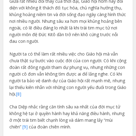
Giữa rất nhiều đổi thay của thời đại, Giáo hội hôm nay đối
diện với không ít thách đố: tục hóa, chủ nghĩa hưởng thụ,
khủng hoảng niềm tin và đời sống đạo ngày càng hình thức
nơi nhiều người. Nhưng sâu xa hơn mọi khủng hoảng bên
ngoài, có lẽ điều đáng lo nhất là khi trái tim mục tử nơi
người môn đệ Đức Kitô dần trở nên khô cứng trước nỗi
đau con người.
Người ta có thể làm rất nhiều việc cho Giáo hội mà vẫn
chưa thật sự bước vào cuộc đời của con người. Có khi cộng
đoàn rất đông người tham dự phụng vụ, nhưng những con
người cô đơn vẫn không tìm được ai để lắng nghe. Có khi
người ta bảo vệ danh dự của Giáo hội rất mạnh mẽ, nhưng
lại thiếu kiên nhẫn với những con người yếu đuối trong Giáo
hội.
[8]
Cha Diệp nhắc rằng căn tính sâu xa nhất của đời mục tử
không hệ tại ở quyền hành hay khả năng điều hành, nhưng
ở một trái tim biết chạnh lòng và dám mang lấy “mùi
chiên”
[9]
của đoàn chiên mình.