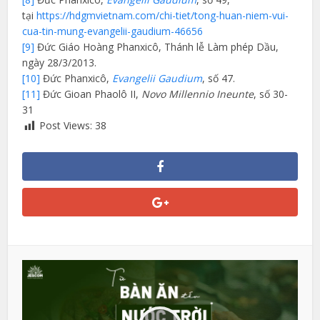
tại
https://hdgmvietnam.com/chi-tiet/tong-huan-niem-vui-
cua-tin-mung-evangelii-gaudium-46656
[9]
Đức Giáo Hoàng Phanxicô, Thánh lễ Làm phép Dầu,
ngày 28/3/2013.
[10]
Đức Phanxicô,
Evangelii Gaudium
, số 47.
[11]
Đức Gioan Phaolô II,
Novo Millennio Ineunte
, số 30-
31
Post Views:
38