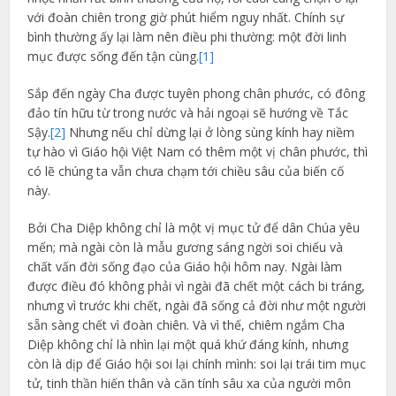
với đoàn chiên trong giờ phút hiểm nguy nhất. Chính sự
bình thường ấy lại làm nên điều phi thường: một đời linh
mục được sống đến tận cùng.
[1]
Sắp đến ngày Cha được tuyên phong chân phước, có đông
đảo tín hữu từ trong nước và hải ngoại sẽ hướng về Tắc
Sậy.
[2]
Nhưng nếu chỉ dừng lại ở lòng sùng kính hay niềm
tự hào vì Giáo hội Việt Nam có thêm một vị chân phước, thì
có lẽ chúng ta vẫn chưa chạm tới chiều sâu của biến cố
này.
Bởi Cha Diệp không chỉ là một vị mục tử để dân Chúa yêu
mến; mà ngài còn là mẫu gương sáng ngời soi chiếu và
chất vấn đời sống đạo của Giáo hội hôm nay. Ngài làm
được điều đó không phải vì ngài đã chết một cách bi tráng,
nhưng vì trước khi chết, ngài đã sống cả đời như một người
sẵn sàng chết vì đoàn chiên. Và vì thế, chiêm ngắm Cha
Diệp không chỉ là nhìn lại một quá khứ đáng kính, nhưng
còn là dịp để Giáo hội soi lại chính mình: soi lại trái tim mục
tử, tinh thần hiến thân và căn tính sâu xa của người môn