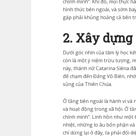
chính mình”. Khi đó, mọi thực hà
hình thức bên ngoài, và sớm bay
gặp phải khủng hoảng cả bên tr
2. Xây dựng
Dưới góc nhìn của tâm lý học kế
còn là một ý niệm trừu tượng, m
này, thánh nữ Catarina Siêna đã
để chạm đến Đấng Vô Biên, nhờ
sủng của Thiên Chúa.
Ở tầng bên ngoài là hành vi và n
và hoạt động trong xã hội. Ở tần
chính mình”. Linh hồn như một
nhiệt, những lo âu bổn phận và 
chỉ dừng lại ở đây, ta phải đối 