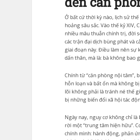
đến căn phò
Ở bất cứ thời kỳ nào, lịch sử th
hoảng sâu sắc. Vào thế kỷ XIV, 
nhiều mâu thuẫn chính trị, đời số
các trận đại dịch bùng phát và 
giai đoạn này. Điều làm nên sự
dấn thân, mà là: bà không bao 
Chính từ “căn phòng nội tâm”, bà
hỗn loạn và bất ổn mà không bị 
lõi không phải là tránh né thế g
bị những biến đổi xã hội tác độ
Ngày nay, nguy cơ không chỉ là 
rời một “trung tâm hiện hữu”. 
chính mình: hành động, phản ứn