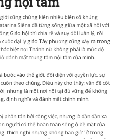
ng nội tâm
ế giới cũng chứng kiến nhiều biến cố khủng
Catarina Siêna đã từng sống giữa một xã hội với
ng Giáo hội thì chia rẽ và suy đồi luân lý, rồi
cả cuộc đại ly giáo Tây phương cũng xảy ra trong
 khác biệt nơi Thánh nữ không phải là mức độ
giờ đánh mất trung tâm nội tâm của mình.
 bước vào thế giới, đối diện với quyền lực, sự
cuốn theo chúng. Điều này cho thấy: vấn đề cốt
iới, nhưng là một nơi nội tại đủ vững để không
ng, định nghĩa và đánh mất chính mình.
bị phân tán bởi công việc, nhưng là dần dần xa
Con người có thể hoàn toàn sống ở bề mặt của
g, thích nghi nhưng không bao giờ “ở trong