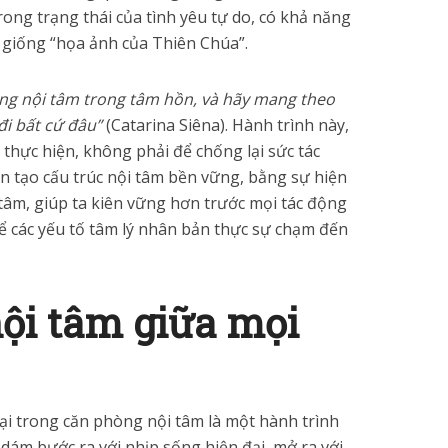
rong trạng thái của tình yêu tự do, có khả năng
 giống “họa ảnh của Thiên Chúa”.
ng nội tâm trong tâm hồn, và hãy mang theo
đi bất cứ đâu”
(Catarina Siêna). Hành trình này,
 thực hiện, không phải để chống lại sức tác
n tạo cấu trúc nội tâm bền vững, bằng sự hiện
i tâm, giúp ta kiên vững hơn trước mọi tác động
để các yếu tố tâm lý nhân bản thực sự chạm đến
nội tâm giữa mọi
lại trong căn phòng nội tâm là một hành trình
a dám bước ra với nhịp sống hiện đại, mở ra với