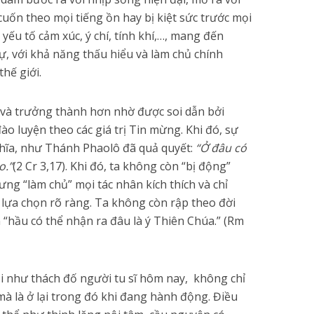
cuốn theo mọi tiếng ồn hay bị kiệt sức trước mọi
 yếu tố cảm xúc, ý chí, tính khí,…, mang đến
sự, với khả năng thấu hiểu và làm chủ chính
hế giới.
 và trưởng thành hơn nhờ được soi dẫn bởi
o luyện theo các giá trị Tin mừng. Khi đó, sự
ghĩa, như Thánh Phaolô đã quả quyết:
“Ở đâu có
o.”
(2 Cr 3,17). Khi đó, ta không còn “bị động”
ưng “làm chủ” mọi tác nhân kích thích và chỉ
c lựa chọn rõ ràng. Ta không còn rập theo đời
“hầu có thể nhận ra đâu là ý Thiên Chúa.” (Rm
i như thách đố người tu sĩ hôm nay, không chỉ
à là ở lại trong đó khi đang hành động. Điều