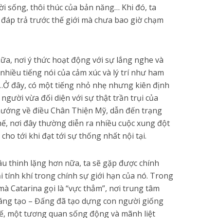
i sống, thôi thúc của bản năng… Khi đó, ta
áp trả trước thế giới mà chưa bao giờ chạm
ữa, nơi ý thức hoạt động với sự lắng nghe và
nhiều tiếng nói của cảm xúc và lý trí như ham
,…Ở đây, có một tiếng nhỏ nhẹ nhưng kiên định
người vừa đối diện với sự thật trần trụi của
 hướng về điều Chân Thiện Mỹ, dẫn đến trạng
thế, nơi đây thường diễn ra nhiều cuộc xung đột
cho tới khi đạt tới sự thống nhất nội tại.
u thinh lặng hơn nữa, ta sẽ gặp được chính
ại tính khí trong chính sự giới hạn của nó. Trong
à Catarina gọi là “vực thẳm”, nơi trung tâm
Sáng tạo – Đấng đã tạo dựng con người giống
thế, một tương quan sống động và mãnh liệt