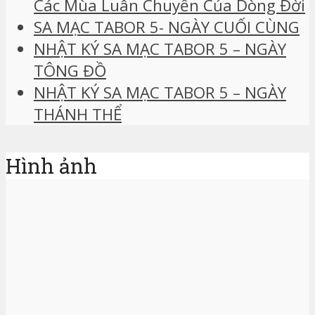
Các Mùa Luân Chuyển Của Dòng Đời
SA MẠC TABOR 5- NGÀY CUỐI CÙNG
NHẬT KÝ SA MẠC TABOR 5 – NGÀY
TÔNG ĐỒ
NHẬT KÝ SA MẠC TABOR 5 – NGÀY
THÁNH THỂ
Hình ảnh