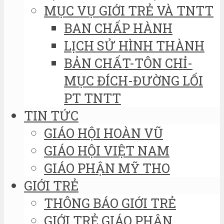
MỤC VỤ GIỚI TRẺ VÀ TNTT
BAN CHẤP HÀNH
LỊCH SỬ HÌNH THÀNH
BẢN CHẤT-TÔN CHỈ-
MỤC ĐÍCH-ĐƯỜNG LỐI
PT TNTT
TIN TỨC
GIÁO HỘI HOÀN VŨ
GIÁO HỘI VIỆT NAM
GIÁO PHẬN MỸ THO
GIỚI TRẺ
THÔNG BÁO GIỚI TRẺ
GIỚI TRẺ GIÁO PHẬN