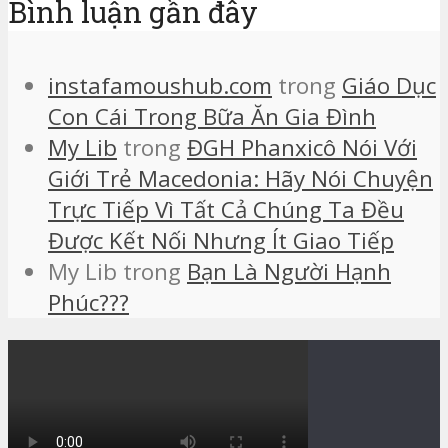
Bình luận gần đây
instafamoushub.com
trong
Giáo Dục
Con Cái Trong Bữa Ăn Gia Đình
My Lib
trong
ĐGH Phanxicô Nói Với
Giới Trẻ Macedonia: Hãy Nói Chuyện
Trực Tiếp Vì Tất Cả Chúng Ta Đều
Được Kết Nối Nhưng Ít Giao Tiếp
My Lib
trong
Bạn Là Người Hạnh
Phúc???