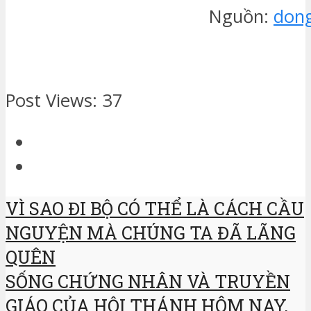
Nguồn:
dong
Post Views:
37
VÌ SAO ĐI BỘ CÓ THỂ LÀ CÁCH CẦU
NGUYỆN MÀ CHÚNG TA ĐÃ LÃNG
QUÊN
SỐNG CHỨNG NHÂN VÀ TRUYỀN
GIÁO CỦA HỘI THÁNH HÔM NAY,