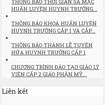
THÔNG BÁO THỜI GIAN SA MẠC
HUẤN LUYỆN HUYNH TRƯỞNG...
THÔNG BÁO KHOÁ HUẤN LUYỆN
HUYNH TRƯỞNG CẤP I VÀ CẤP...
THÔNG BÁO THÁNH LỄ TUYÊN
HỨA HUYNH TRƯỞNG CẤP 1
CHƯƠNG TRÌNH ĐÀO TẠO GIÁO LÝ
VIÊN CẤP 2 GIÁO PHẬN MỸ...
Liên kết