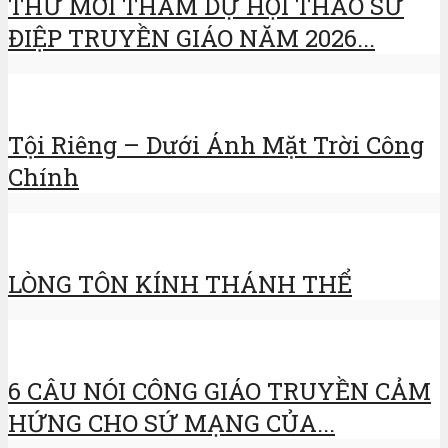
THƯ MỜI THAM DỰ HỘI THẢO SỨ
ĐIỆP TRUYỀN GIÁO NĂM 2026...
Tội Riêng – Dưới Ánh Mặt Trời Công
Chính
LÒNG TÔN KÍNH THÁNH THỂ
6 CÂU NÓI CÔNG GIÁO TRUYỀN CẢM
HỨNG CHO SỨ MẠNG CỦA...