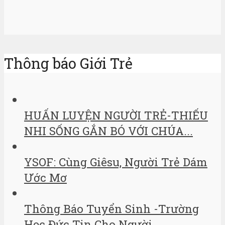
Thông báo Giới Trẻ
HUẤN LUYỆN NGƯỜI TRẺ-THIẾU
NHI SỐNG GẮN BÓ VỚI CHÚA...
YSOF: Cùng Giêsu, Người Trẻ Dám
Ước Mơ
Thông Báo Tuyển Sinh -Trường
Học Đức Tin Cho Người...