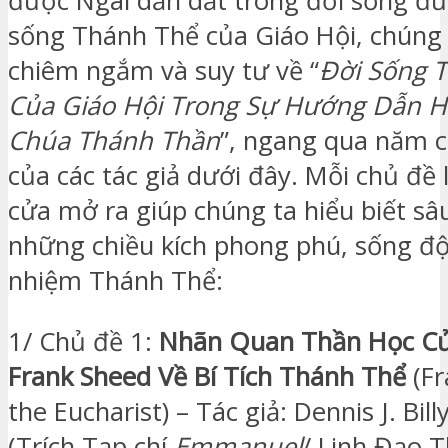
được Ngài dẫn dắt trong đời sống đức
sống Thánh Thể của Giáo Hội, chúng
chiêm ngắm và suy tư về “
Đời Sống 
Của Giáo Hội Trong Sự Hướng Dẫn H
Chúa Thánh Thần
”, ngang qua năm c
của các tác giả dưới đây. Mỗi chủ đề
cửa mở ra giúp chúng ta hiểu biết sâ
những chiều kích phong phú, sống đ
nhiệm Thánh Thể:
1/ Chủ đề 1:
Nhãn Quan Thần Học Củ
Frank Sheed Về Bí Tích Thánh Thể
(Fr
the Eucharist) – Tác giả: Dennis J. Bill
(Trích Tạp chí
Emmanuel
/ Linh Đạo 