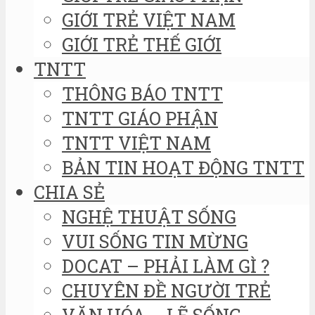
GIỚI TRẺ VIỆT NAM
GIỚI TRẺ THẾ GIỚI
TNTT
THÔNG BÁO TNTT
TNTT GIÁO PHẬN
TNTT VIỆT NAM
BẢN TIN HOẠT ĐỘNG TNTT
CHIA SẺ
NGHỆ THUẬT SỐNG
VUI SỐNG TIN MỪNG
DOCAT – PHẢI LÀM GÌ ?
CHUYÊN ĐỀ NGƯỜI TRẺ
VĂN HÓA – LẼ SỐNG