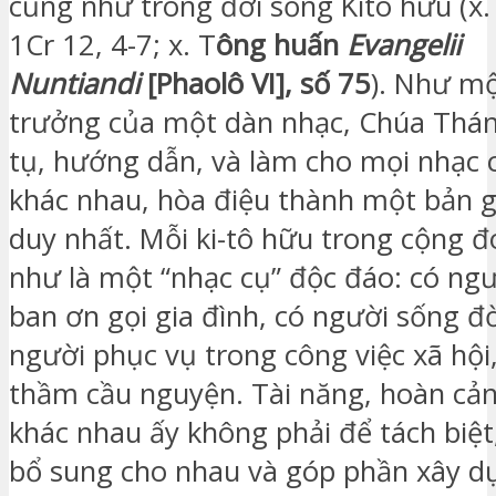
cũng như trong đời sống Kitô hữu (x.
1Cr 12, 4-7; x. T
ông huấn
Evangelii
Nuntiandi
[Phaolô VI], số 75
). Như m
trưởng của một dàn nhạc, Chúa Thá
tụ, hướng dẫn, và làm cho mọi nhạc 
khác nhau, hòa điệu thành một bản 
duy nhất. Mỗi ki-tô hữu trong cộng đ
như là một “nhạc cụ” độc đáo: có ng
ban ơn gọi gia đình, có người sống đời
người phục vụ trong công việc xã hội
thầm cầu nguyện. Tài năng, hoàn cản
khác nhau ấy không phải để tách biệ
bổ sung cho nhau và góp phần xây d