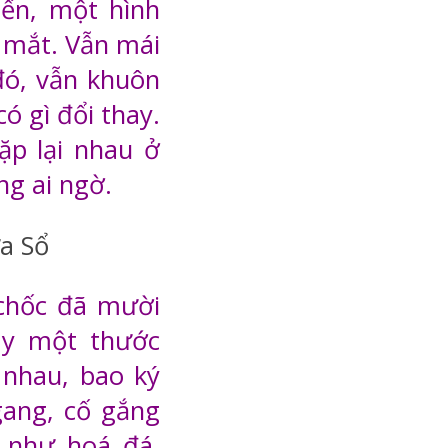
iến, một hình
 mắt. Vẫn mái
đó, vẫn khuôn
ó gì đổi thay.
ặp lại nhau ở
ng ai ngờ.
 chốc đã mười
y một thước
nhau, bao ký
ang, cố gắng
 như hoá đá.