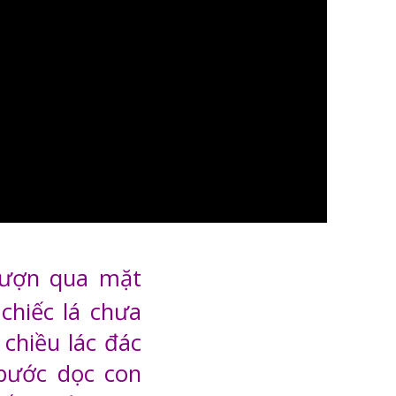
lượn qua mặt
chiếc lá chưa
chiều lác đác
 bước dọc con