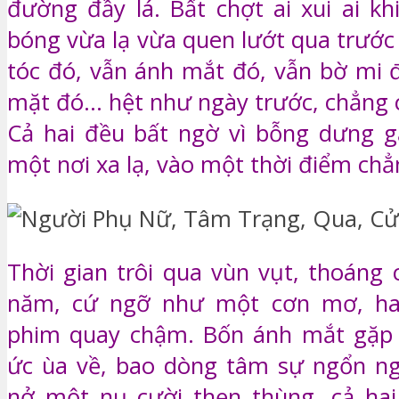
đường đầy lá. Bất chợt ai xui ai kh
bóng vừa lạ vừa quen lướt qua trước
tóc đó, vẫn ánh mắt đó, vẫn bờ mi 
mặt đó… hệt như ngày trước, chẳng c
Cả hai đều bất ngờ vì bỗng dưng g
một nơi xa lạ, vào một thời điểm chẳ
Thời gian trôi qua vùn vụt, thoáng
năm, cứ ngỡ như một cơn mơ, ha
phim quay chậm. Bốn ánh mắt gặp 
ức ùa về, bao dòng tâm sự ngổn ng
nở một nụ cười thẹn thùng, cả hai