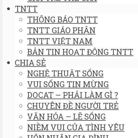
TNTT
THÔNG BÁO TNTT
TNTT GIÁO PHẬN
TNTT VIỆT NAM
BẢN TIN HOẠT ĐỘNG TNTT
CHIA SẺ
NGHỆ THUẬT SỐNG
VUI SỐNG TIN MỪNG
DOCAT – PHẢI LÀM GÌ ?
CHUYÊN ĐỀ NGƯỜI TRẺ
VĂN HÓA – LẼ SỐNG
NIỀM VUI CỦA TÌNH YÊU
HÔN NHÂN GIA ĐÌNH