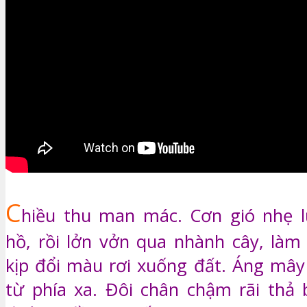
C
hiều thu man mác. Cơn gió nhẹ 
hồ, rồi lởn vởn qua nhành cây, làm 
kịp đổi màu rơi xuống đất. Áng mây 
từ phía xa. Đôi chân chậm rãi thả