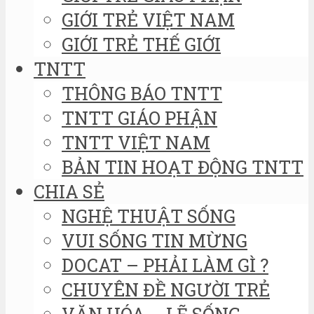
GIỚI TRẺ VIỆT NAM
GIỚI TRẺ THẾ GIỚI
TNTT
THÔNG BÁO TNTT
TNTT GIÁO PHẬN
TNTT VIỆT NAM
BẢN TIN HOẠT ĐỘNG TNTT
CHIA SẺ
NGHỆ THUẬT SỐNG
VUI SỐNG TIN MỪNG
DOCAT – PHẢI LÀM GÌ ?
CHUYÊN ĐỀ NGƯỜI TRẺ
VĂN HÓA – LẼ SỐNG