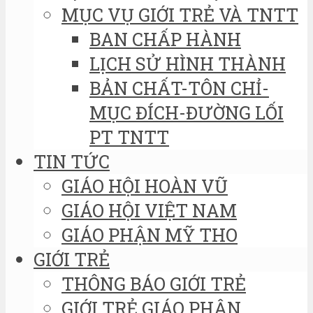
MỤC VỤ GIỚI TRẺ VÀ TNTT
BAN CHẤP HÀNH
LỊCH SỬ HÌNH THÀNH
BẢN CHẤT-TÔN CHỈ-
MỤC ĐÍCH-ĐƯỜNG LỐI
PT TNTT
TIN TỨC
GIÁO HỘI HOÀN VŨ
GIÁO HỘI VIỆT NAM
GIÁO PHẬN MỸ THO
GIỚI TRẺ
THÔNG BÁO GIỚI TRẺ
GIỚI TRẺ GIÁO PHẬN