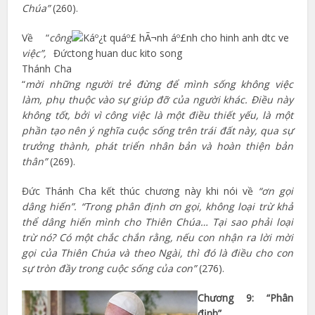
Chúa”
(260).
Về “
công
việc”,
Đức
Thánh Cha
“
mời những người trẻ đừng để mình sống không việc
làm, phụ thuộc vào sự giúp đỡ của người khác. Điều này
không tốt, bởi vì công việc là một điều thiết yếu, là một
phần tạo nên ý nghĩa cuộc sống trên trái đất này, qua sự
trưởng thành, phát triển nhân bản và hoàn thiện bản
thân”
(269).
Đức Thánh Cha kết thúc chương này khi nói về
“ơn gọi
dâng hiến”. “Trong phân định ơn gọi, không loại trừ khả
thể dâng hiến mình cho Thiên Chúa… Tại sao phải loại
trừ nó? Có một chắc chắn rằng, nếu con nhận ra lời mời
gọi của Thiên Chúa và theo Ngài, thì đó là điều cho con
sự tròn đầy trong cuộc sống của con”
(276).
Chương 9: “Phân
định”