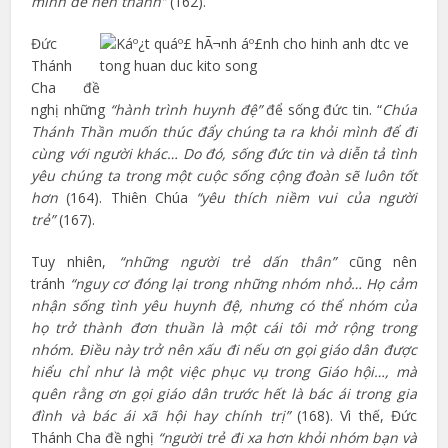
mình để nên thánh”
(162).
Đức
Thánh
Cha đề
nghị những
“hành trình huynh đệ”
để sống đức tin. “
Chúa
Thánh Thần muốn thúc đẩy chúng ta ra khỏi mình để đi
cùng với người khác… Do đó, sống đức tin và diễn tả tình
yêu chúng ta trong một cuộc sống cộng đoàn sẽ luôn tốt
hơn
(164). Thiên Chúa
“yêu thích niềm vui của người
trẻ”
(167).
Tuy nhiên,
“những người trẻ dấn thân”
cũng nên
tránh
“nguy cơ đóng lại trong những nhóm nhỏ… Họ cảm
nhận sống tình yêu huynh đệ, nhưng có thể nhóm của
họ trở thành đơn thuần là một cái tôi mở rộng trong
nhóm. Điều này trở nên xấu đi nếu ơn gọi giáo dân được
hiểu chỉ như là một việc phục vụ trong Giáo hội…, mà
quên rằng ơn gọi giáo dân trước hết là bác ái trong gia
đình và bác ái xã hội hay chính trị”
(168). Vì thế, Đức
Thánh Cha đề nghị
“người trẻ đi xa hơn khỏi nhóm bạn và