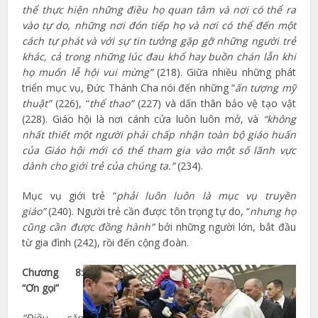
thể thực hiện những điều họ quan tâm và nơi có thể ra
vào tự do, những nơi đón tiếp họ và nơi có thể đến một
cách tự phát và với sự tin tưởng gặp gỡ những người trẻ
khác, cả trong những lúc đau khổ hay buồn chán lẫn khi
họ muốn lễ hội vui mừng”
(218). Giữa nhiều những phát
triển mục vụ, Đức Thánh Cha nói đến những “
ấn tượng mỹ
thuật”
(226), “
thể thao”
(227) và dấn thân bảo vệ tạo vật
(228). Giáo hội là nơi cánh cửa luôn luôn mở, và
“không
nhất thiết một người phải chấp nhận toàn bộ giáo huấn
của Giáo hội mới có thể tham gia vào một số lãnh vực
dành cho giới trẻ của chúng ta.”
(234).
Mục vụ giới trẻ “
phải luôn luôn là mục vụ truyền
giáo”
(240). Người trẻ cần được tôn trọng tự do, “
nhưng họ
cũng cần được đồng hành”
bởi những người lớn, bắt đầu
từ gia đình (242), rồi đến cộng đoàn.
Chương 8:
“Ơn gọi”
“Điều căn