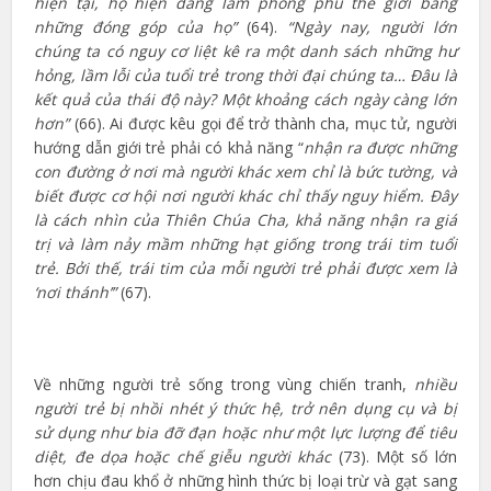
hiện tại, họ hiện đang làm phong phú thế giới bằng
những đóng góp của họ”
(64).
“Ngày nay, người lớn
chúng ta có nguy cơ liệt kê ra một danh sách những hư
hỏng, lầm lỗi của tuổi trẻ trong thời đại chúng ta… Đâu là
kết quả của thái độ này? Một khoảng cách ngày càng lớn
hơn”
(66). Ai được kêu gọi để trở thành cha, mục tử, người
hướng dẫn giới trẻ phải có khả năng “
nhận ra được những
con đường ở nơi mà người khác xem chỉ là bức tường, và
biết được cơ hội nơi người khác chỉ thấy nguy hiểm. Đây
là cách nhìn của Thiên Chúa Cha, khả năng nhận ra giá
trị và làm nảy mầm những hạt giống trong trái tim tuổi
trẻ. Bởi thế, trái tim của mỗi người trẻ phải được xem là
‘nơi thánh’”
(67).
Về những người trẻ sống trong vùng chiến tranh,
nhiều
người trẻ bị nhồi nhét ý thức hệ, trở nên dụng cụ và bị
sử dụng như bia đỡ đạn hoặc như một lực lượng để tiêu
diệt, đe dọa hoặc chế giễu người khác
(73). Một số lớn
hơn chịu đau khổ ở những hình thức bị loại trừ và gạt sang