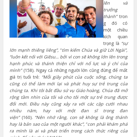
lên và
trưởng
thành”
tron
g đó có
một chiều
kích quan
trọng là
“sự
lớn mạnh thiêng liêng”,
“
tìm kiếm Chúa và giữ Lời Ngài”,
“luôn kết nối với Giêsu… bởi vì con sẽ không lớn lên trong
hạnh phúc và thánh thiện chỉ với nổ lực và ý chí của
mình”
(158). Ngay cả những người lớn cũng đừng để mất
giá trị tuổi trẻ:
“Mỗi giây phút của cuộc sống, chúng ta
cũng có thể làm mới lại và phát huy sự trẻ trung của
chúng ta. Khi tôi bắt đầu sứ vụ Giáo hoàng, Chúa đã mở
rộng tầm nhìn của tôi và cho tôi một sự trẻ trung được
đổi mới. Điều này cũng xảy ra với các cặp cưới nhau
nhiều năm, hay với một đan sĩ trong đan
viện”
(160).
“Nên nhớ rằng, con sẽ không là ông thánh
hay là bản sao của một người khác”,
“
con phải khám phá
ra mình là ai và phát triển trong cách thức riêng của