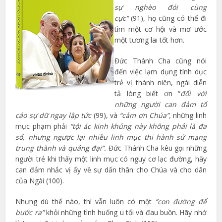
sự nghèo đói cùng
cực”
(91), họ cũng có thể đi
tìm một cơ hội và mơ ước
một tương lai tốt hơn.
Đức Thánh Cha cũng nói
đến việc lạm dụng tính dục
trẻ vị thành niên, ngài diễn
tả lòng biết ơn “
đối với
những người can đảm tố
cáo sự dữ ngay lập tức
(99), và
“cảm ơn Chúa”,
những
linh
mục phạm phải
“tội ác kinh khủng này không phải là đa
số, nhưng ngược lại nhiều linh mục thi hành sứ mạng
trung thành và quảng đại”.
Đức Thánh Cha kêu gọi những
người trẻ khi thấy một linh mục có nguy cơ lạc đường, hãy
can đảm nhắc vị ấy về sự dấn thân cho Chúa và cho dân
của Ngài (100).
Nhưng dù thế nào, thì vẫn luôn có một
“con đường để
bước ra”
khỏi những tình huống u tối và đau buồn. Hãy nhớ