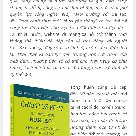
quà, rằng chúng ta được tạo dựng và giới hạn, rằng
chúng ta dễ bị công cụ hoá bởi những người nắm giữ
quyền lực công nghệ”
(82).
“Môi trường số”
đã tạo
nên
“một cánh thức mới về truyền thông”
và
“có thể dễ
dàng tạo điều kiện cho việc trao đổi thông tin độc lập”
.
Tại nhiều nước, website và mạng xã hội trở thành
“nơi
không thể thiếu để tiếp cận và hoà đồng với người
trẻ”
(87). Nhưng
“đây cũng là lãnh địa của sự cô đơn, lèo
lái, khai thác và bạo lực đến trường hợp cực đoan của
web đen. Phương tiện số có thể cho thấy nguy cơ phụ
thuộc, tách mình và dần mất đi tương quan với thực tế
cụ thể” (
88).
Tông huấn cũng đề cập
đến
“di dân như là một mô
hình của thời đại chúng
ta”
vì các lý do
“chiến tranh,
bạo lực, bách hại chính trị
hay tôn giáo, hoặc để tránh
những thảm hoạ tự nhiên
do biến đổi môi trường và