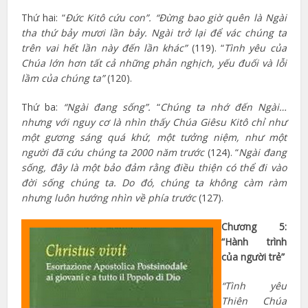
Thứ hai: “
Đức Kitô cứu con”.
“Đừng bao giờ quên là Ngài
tha thứ bảy mươi lần bảy. Ngài trở lại để vác chúng ta
trên vai hết lần này đến lần khác”
(119). “
Tình yêu của
Chúa lớn hơn tất cả những phản nghịch, yếu đuối và lỗi
lầm của chúng ta”
(120).
Thứ ba:
“Ngài đang sống”.
“
Chúng ta nhớ đến Ngài…
nhưng với nguy cơ là nhìn thấy Chúa Giêsu Kitô chỉ như
một gương sáng quá khứ, một tưởng niệm, như một
người đã cứu chúng ta 2000 năm trước
(124). “
Ngài đang
sống, đây là một bảo đảm rằng điều thiện có thể đi vào
đời sống chúng ta. Do đó, chúng ta không càm ràm
nhưng luôn hướng nhìn về phía trước
(127).
Chương 5:
“Hành trình
của người trẻ”
“Tình yêu
Thiên Chúa