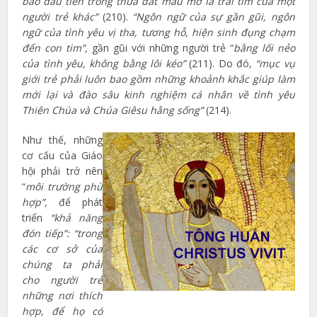
báo đầu tiên trong thửa đất màu mở là trái tim của một
người trẻ khác”
(210).
“Ngôn
ngữ của sự gần gũi, ngôn
ngữ của tình yêu vị tha, tương hỗ, hiện sinh đụng chạm
đến con tim”,
gần gũi với những người trẻ “
bằng lối nẻo
của tình yêu, không bằng lôi kéo”
(211). Do đó,
“mục vụ
giới trẻ phải luôn bao gồm những khoảnh khắc giúp làm
mới lại và đào sâu kinh nghiệm cá nhân về tình yêu
Thiên Chúa và Chúa Giêsu hằng sống”
(214).
Như thế, những
cơ cấu của Giáo
hội phải trở nên
“
môi trường phù
hợp”,
để phát
triển
“khả năng
đón tiếp”: “trong
các cơ sở của
chúng ta phải
cho người trẻ
những nơi thích
hợp, để họ có