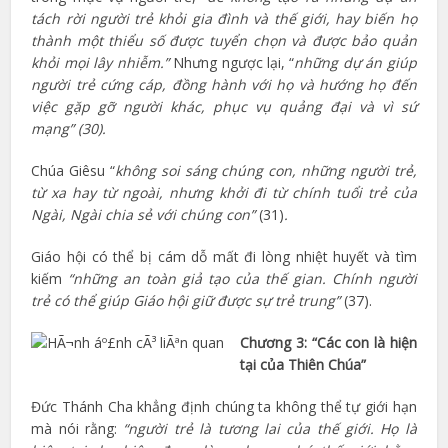
tách rời người trẻ khỏi gia đình và thế giới, hay biến họ
thành một thiểu số được tuyển chọn và được bảo quản
khỏi mọi lây nhiễm.”
Nhưng ngược lại, “
những dự án giúp
người trẻ cứng cáp, đồng hành với họ và hướng họ đến
việc gặp gỡ người khác, phục vụ quảng đại và vì sứ
mạng”
(30).
Chúa Giêsu “
không soi sáng chúng con, những người trẻ,
từ xa hay từ ngoài, nhưng khởi đi từ chính tuổi trẻ của
Ngài, Ngài chia sẻ với chúng con”
(31)
.
Giáo hội có thể bị cám dỗ mất đi lòng nhiệt huyết và tìm
kiếm
“những an toàn giả tạo của thế gian. Chính người
trẻ có thể giúp Giáo hội giữ được sự trẻ trung”
(37).
Chương 3: “Các con là hiện
tại của Thiên Chúa”
Đức Thánh Cha khẳng định chúng ta không thể tự giới hạn
mà nói rằng:
“người trẻ là tương lai của thế giới. Họ là