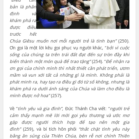
bản là phân
định và
khám phá ra
được điều
trước hết
Chúa Giêsu muốn nơi mỗi người trẻ là tình bạn”
(250).
Ơn gọi là một lời kêu gọi phục vụ người khác, “
bởi vì cuộc
sống của chúng ta trên trái đất đạt đến sự tròn đầy khi
biến thành một món quà để trao tặng”
(254). “
Để nhận ra
ơn gọi của chính mình thì nhất thiết cần phát triển, ươm
mầm và vun xới tất cả những gì là mình. Không phải là
phát minh ra, hay tạo ra điều gì đó từ số không, nhưng là
khám phá ra dưới ánh sáng của Chúa và làm cho điều là
mình được nở hoa”
(257).
Về “
tình yêu và gia đình”,
Đức Thánh Cha viết: “
người trẻ
cảm thấy mạnh mẽ lời mời gọi yêu thương và ước mơ
gặp được người thích hợp để tạo nên một gia
đình”
(259), và bí tích hôn phối
“thắt chặt tình yêu này
bằng ân sủng của Thiên Chúa, bén rễ nơi chính Thiên