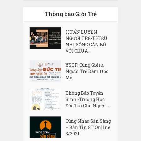
Thông báo Giới Trẻ
HUẤN LUYỆN
NGƯỜI TRẺ-THIẾU
NHI SỐNG GẮN BÓ
VỚI CHÚA...
YSOF: Cùng Giêsu,
Người Trẻ Dám Ước
Mơ
Thông Báo Tuyển
Sinh -Trường Học
Đức Tin Cho Người...
Cùng Nhau Sẳn Sàng
– Bản Tin GT Online
3/2021