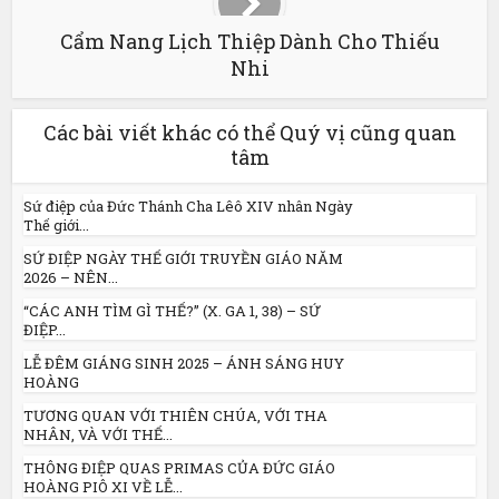
Cẩm Nang Lịch Thiệp Dành Cho Thiếu
Nhi
Các bài viết khác có thể Quý vị cũng quan
tâm
Sứ điệp của Đức Thánh Cha Lêô XIV nhân Ngày
Thế giới...
SỨ ĐIỆP NGÀY THẾ GIỚI TRUYỀN GIÁO NĂM
2026 – NÊN...
“CÁC ANH TÌM GÌ THẾ?” (X. GA 1, 38) – SỨ
ĐIỆP...
LỄ ĐÊM GIÁNG SINH 2025 – ÁNH SÁNG HUY
HOÀNG
TƯƠNG QUAN VỚI THIÊN CHÚA, VỚI THA
NHÂN, VÀ VỚI THẾ...
THÔNG ĐIỆP QUAS PRIMAS CỦA ĐỨC GIÁO
HOÀNG PIÔ XI VỀ LỄ...