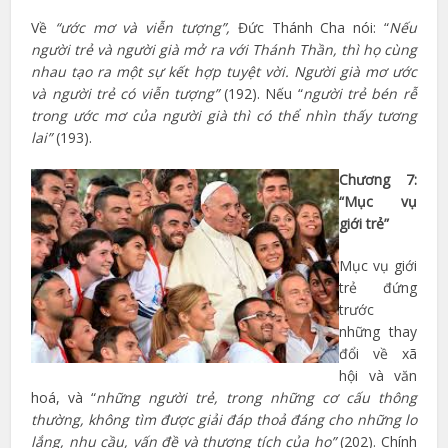
Về
“ước mơ và viễn tượng”,
Đức Thánh Cha nói: “
Nếu
người trẻ và người già mở ra với Thánh Thần, thì họ cùng
nhau tạo ra một sự kết hợp tuyệt vời. Người già mơ ước
và người trẻ có viễn tượng”
(192). Nếu “
người trẻ bén rễ
trong ước mơ của người già thì có thể nhìn thấy tương
lai”
(193).
Chương 7:
“Mục vụ
giới trẻ”
Mục vụ giới
trẻ đứng
trước
những thay
đổi về xã
hội và văn
hoá, và “
những người trẻ, trong những cơ cấu thông
thường, không tìm được giải đáp thoả đáng cho những lo
lắng, nhu cầu, vấn đề và thương tích của họ”
(202). Chính