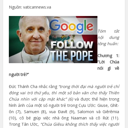
Nguồn: vaticannews.va
Tóm tắt
nội dung
tông huấn:
Chương 1:
“Lời Chúa
nói gì về
người trẻ?”
Đức Thánh Cha nhắc rằng
“trong thời đại mà người trẻ chỉ
đóng vai trò thứ yếu, thì một số bản văn cho thấy Thiên
Chúa nhìn với cặp mặt khác” (6)
và được thể hiện trong
hình ảnh của một số người trẻ trong Cựu Ước: Giuse, Ghít-
ôn (7), Samuen (8), vua Đavít (9), Salomon và Giêrêmia
(10), cô bé giúp việc nhà ông Naaman và cô Rút (11).
Trong Tân Ước,
“Chúa Giêsu không thích thấy việc người