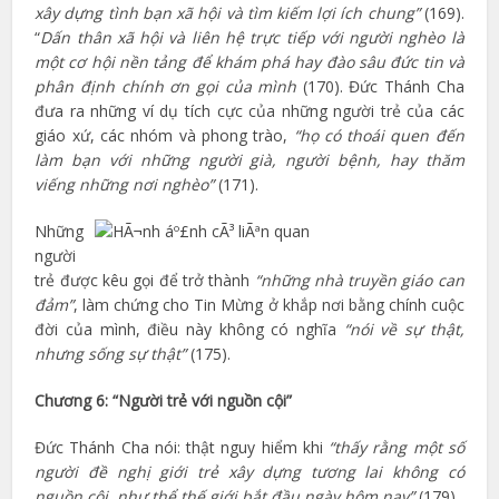
xây dựng tình bạn xã hội và tìm kiếm lợi ích chung”
(169).
“
Dấn thân xã hội và liên hệ trực tiếp với người nghèo là
một cơ hội nền tảng để khám phá hay đào sâu đức tin và
phân định chính ơn gọi của mình
(170). Đức Thánh Cha
đưa ra những ví dụ tích cực của những người trẻ của các
giáo xứ, các nhóm và phong trào,
“họ có thoái quen đến
làm bạn với những người già, người bệnh, hay thăm
viếng những nơi nghèo”
(171).
Những
người
trẻ được kêu gọi để trở thành
“những nhà truyền giáo can
đảm”
, làm chứng cho Tin Mừng ở khắp nơi bằng chính cuộc
đời của mình, điều này không có nghĩa
“nói về sự thật,
nhưng sống sự thật”
(175).
Chương 6: “Người trẻ với nguồn cội”
Đức Thánh Cha nói: thật nguy hiểm khi
“thấy rằng một số
người đề nghị giới trẻ xây dựng tương lai không có
nguồn cội, như thể thế giới bắt đầu ngày hôm nay”
(179).