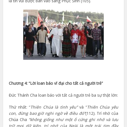
là tin vui được ban vào sáng Phục Sinh (105).
Chương 4: “Lời loan báo vĩ đại cho tất cả người trẻ”
Đức Thánh Cha loan báo với tất cả người trẻ ba sự thật lớn:
Thứ nhất: “
Thiên Chúa là tình yêu”
và “
Thiên Chúa yêu
con, đừng bao giờ nghi ngờ về điều đó”
(112). Trí nhớ của
Chúa Cha
“không giống như một ổ cứng ghi nhớ và lưu
trữ mọi dữ kiện, trí nhớ của Ngài là một trái tim đầy