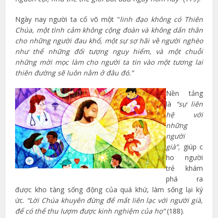
Ngày nay người ta cổ võ một “
linh đạo không có Thiên
Chúa, một tình cảm không cộng đoàn và không dấn thân
cho những người đau khổ, một sự sợ hãi về người nghèo
như thể những đối tượng nguy hiểm, và một chuỗi
những mời mọc làm cho người ta tin vào một tương lai
thiên đường sẽ luôn nằm ở đâu đó.”
Nền tảng
là
“sự liên
hệ với
những
người
già”,
giúp
c
ho người
trẻ khám
phá ra
được kho tàng sống động của quá khứ, làm sống lại ký
ức.
“Lời Chúa khuyên đừng để mất liên lạc với người già,
để có thể thu lượm được kinh nghiệm của họ”
(188).