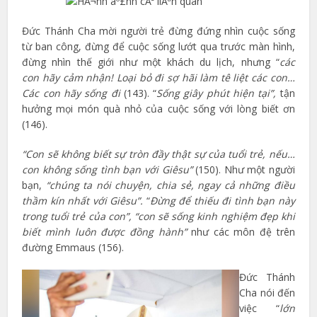
Đức Thánh Cha mời người trẻ đừng đứng nhìn cuộc sống
từ ban công, đừng để cuộc sống lướt qua trước màn hình,
đừng nhìn thế giới như một khách du lịch, nhưng “
các
con
hãy cảm nhận! Loại bỏ đi sợ hãi làm tê liệt các con…
Các con hãy sống đi
(143). “
Sống giây phút hiện tại”,
tận
hưởng mọi món quà nhỏ của cuộc sống với lòng biết ơn
(146).
“Con sẽ không biết sự tròn đầy thật sự của tuổi trẻ, nếu…
con không sống tình bạn với Giêsu”
(150). Như một người
bạn,
“chúng ta nói chuyện, chia sẻ, ngay cả những điều
thầm kín nhất với Giêsu”.
“
Đừng để thiếu đi tình bạn này
trong tuổi trẻ của con”, “con sẽ sống kinh nghiệm đẹp khi
biết mình luôn được đồng hành”
như các môn đệ trên
đường Emmaus (156).
Đức Thánh
Cha nói đến
việc “
lớn