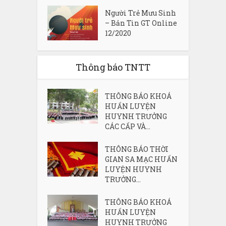
Người Trẻ Mưu Sinh
– Bản Tin GT Online
12/2020
Thông báo TNTT
THÔNG BÁO KHOÁ
HUẤN LUYỆN
HUYNH TRƯỞNG
CÁC CẤP VÀ...
THÔNG BÁO THỜI
GIAN SA MẠC HUẤN
LUYỆN HUYNH
TRƯỞNG...
THÔNG BÁO KHOÁ
HUẤN LUYỆN
HUYNH TRƯỞNG