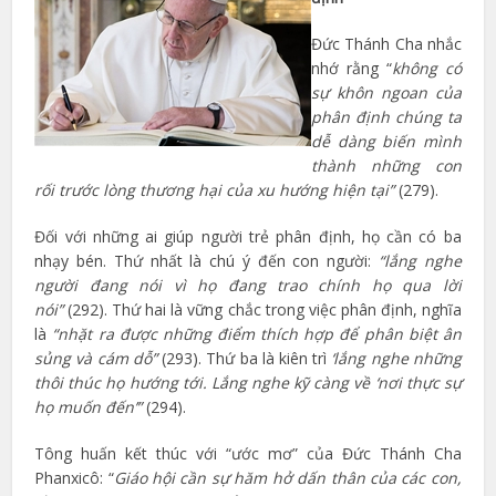
Đức Thánh Cha nhắc
nhớ rằng “
không có
sự khôn ngoan của
phân định chúng ta
dễ dàng biến mình
thành những con
rối trước lòng thương hại của xu hướng hiện tại”
(279).
Đối với những ai giúp người trẻ phân định, họ cần có ba
nhạy bén. Thứ nhất là chú ý đến con người:
“lắng nghe
người đang nói vì họ đang trao chính họ qua lời
nói”
(292). Thứ hai là vững chắc trong việc phân định, nghĩa
là
“nhặt ra được những điểm thích hợp để phân biệt ân
sủng và cám dỗ”
(293). Thứ ba là kiên trì
‘lắng nghe những
thôi thúc họ hướng tới. Lắng nghe kỹ càng về ‘nơi thực sự
họ muốn đến’”
(294).
Tông huấn kết thúc với “ước mơ” của Đức Thánh Cha
Phanxicô: “
Giáo hội cần sự hăm hở dấn thân của các con,