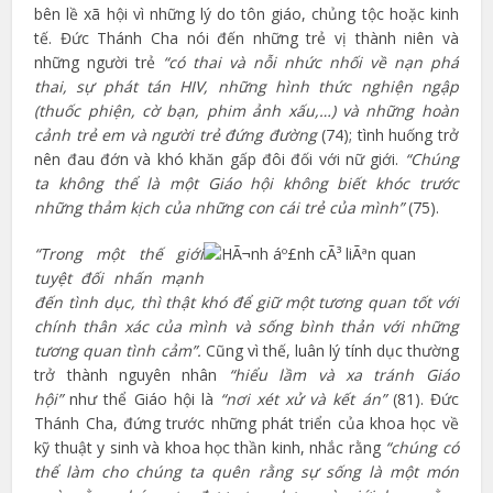
bên lề xã hội vì những lý do tôn giáo, chủng tộc hoặc kinh
tế. Đức Thánh Cha nói đến những trẻ vị thành niên và
những người trẻ
“có thai và nỗi nhức nhối về nạn phá
thai, sự phát tán HIV, những hình thức nghiện ngập
(thuốc phiện, cờ bạn, phim ảnh xấu,…) và những hoàn
cảnh trẻ em và người trẻ đứng đường
(74); tình huống trở
nên đau đớn và khó khăn gấp đôi đối với nữ giới.
“Chúng
ta không thể là một Giáo hội không biết khóc trước
những thảm kịch của những con cái trẻ của mình”
(75).
“Trong một thế giới
tuyệt đối nhấn mạnh
đến tình dục, thì thật khó để giữ một tương quan tốt với
chính thân xác của mình và sống bình thản với những
tương quan tình cảm”.
Cũng vì thế, luân lý tính dục thường
trở thành nguyên nhân
“hiểu lầm và xa tránh Giáo
hội”
như thể Giáo hội là
“nơi xét xử và kết án”
(81). Đức
Thánh Cha, đứng trước những phát triển của khoa học về
kỹ thuật y sinh và khoa học thần kinh, nhắc rằng
“chúng có
thể làm cho chúng ta quên rằng sự sống là một món