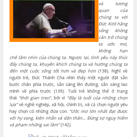
và tương
quan của
chúng ta với
Đức Kitô hằng
sống không
cản trở chúng
ta ước mơ,
không hạn
chế tầm nhìn của chúng ta. Ngược lại, tình yêu này thúc
đẩy chúng ta, khuyến khích chúng ta và hướng chúng ta
đến một cuộc sống tốt hơn và đẹp hơn
(138). Nghĩ về
người trẻ, Đức Thánh Cha nhìn thấy một người đặt sẵn
bước chân phía trước, sẵn sàng lên đường, sẵn sàng lao
mình về phía trước (139). Tuổi trẻ không thể ở trạng
thái
“thời gian treo”
, bởi vì
“đây là tuổi của những chọn
lựa”
về nghề nghiệp, xã hội, chính trị, và cả chọn người yêu
hay chọn có những đứa con.
“Ước mơ lớn nhất đạt được
với hy vọng, kiên nhẫn và dấn thân… Đừng sợ nguy hiểm
và phạm những sai lầm”
(142).