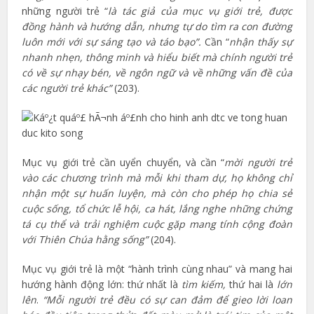
những người trẻ “
là tác giả của mục vụ giới trẻ, được
đồng hành và hướng dẫn, nhưng tự do tìm ra con đường
luôn mới với sự sáng tạo và táo bạo”.
Cần “
nhận thấy sự
nhanh nhẹn, thông minh và hiểu biết mà chính người trẻ
có về sự nhạy bén, về ngôn ngữ và về những vấn đề của
các người trẻ khác”
(203).
Mục vụ giới trẻ cần uyển chuyển, và cần “
mời người trẻ
vào các chương trình mà mỗi khi tham dự, họ không chỉ
nhận một sự huấn luyện, mà còn cho phép họ chia sẻ
cuộc sống, tổ chức lễ hội, ca hát, lắng nghe những chứng
tá cụ thể và trải nghiệm cuộc gặp mang tính cộng đoàn
với Thiên Chúa hằng sống”
(204).
Mục vụ giới trẻ là một “hành trình cùng nhau” và mang hai
hướng hành động lớn: thứ nhất là
tìm kiếm,
thứ
hai là
lớn
lên
.
“Mỗi người trẻ đều có sự can đảm để gieo lời loan