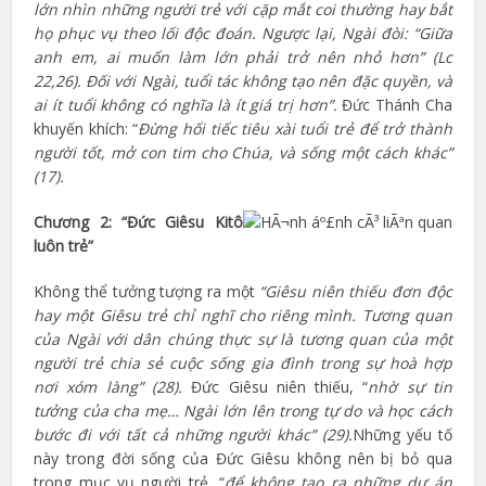
lớn nhìn những người trẻ với cặp mắt coi thường hay bắt
họ phục vụ theo lối độc đoán. Ngược lại, Ngài đòi: “Giữa
anh em, ai muốn làm lớn phải trở nên nhỏ hơn” (Lc
22,26). Đối với Ngài, tuổi tác không tạo nên đặc quyền, và
ai ít tuổi không có nghĩa là ít giá trị hơn”.
Đức Thánh Cha
khuyến khích: “
Đừng hối tiếc tiêu xài tuổi trẻ để trở thành
người tốt, mở con tim cho Chúa, và sống một cách khác”
(17).
Chương 2: “Đức Giêsu Kitô
luôn trẻ”
Không thể tưởng tượng ra một
“Giêsu niên thiếu đơn độc
hay một Giêsu trẻ chỉ nghĩ cho riêng mình. Tương quan
của Ngài với dân chúng thực sự là tương quan của một
người trẻ chia sẻ cuộc sống gia đình trong sự hoà hợp
nơi xóm làng” (28).
Đức Giêsu niên thiếu, “
nhờ
sự tin
tưởng của cha mẹ… Ngài lớn lên trong tự do và học cách
bước đi với tất cả những người khác” (29).
Những yếu tố
này trong đời sống của Đức Giêsu không nên bị bỏ qua
trong mục vụ người trẻ, “
để không tạo ra những dự án