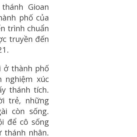
 thánh Gioan
thành phố của
ến trình chuẩn
ợc truyền đến
21.
i ở thành phố
nh nghiệm xúc
y thánh tích.
i trẻ, những
ài còn sống.
ội để cô sống
ừ thánh nhân.