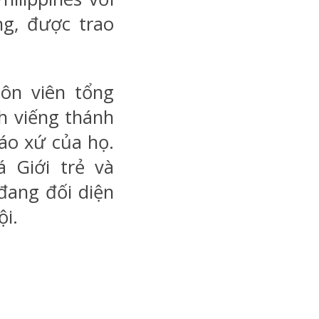
ng, được trao
gôn viên tổng
nh viếng thánh
iáo xứ của họ.
 Giới trẻ và
 đang đối diện
ội.