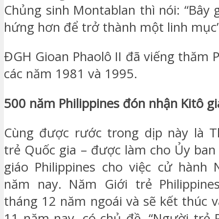
Chủng sinh Montablan thì nói: “Bây 
hứng hơn để trở thành một linh mục”
ĐGH Gioan Phaolô II đã viếng thăm P
các năm 1981 và 1995.
500 năm Philippines đón nhận Kitô g
Cùng được rước trong dịp này là T
trẻ Quốc gia – được làm cho Ủy ban 
giáo Philippines cho việc cử hành
năm nay. Năm Giới trẻ Philippine
tháng 12 năm ngoái và sẽ kết thúc v
11 năm nay, có chủ đề. “Người trẻ P