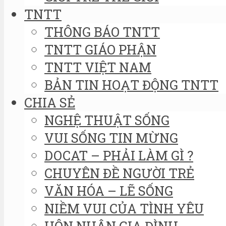
TNTT
THÔNG BÁO TNTT
TNTT GIÁO PHẬN
TNTT VIỆT NAM
BẢN TIN HOẠT ĐỘNG TNTT
CHIA SẺ
NGHỆ THUẬT SỐNG
VUI SỐNG TIN MỪNG
DOCAT – PHẢI LÀM GÌ ?
CHUYÊN ĐỀ NGƯỜI TRẺ
VĂN HÓA – LẼ SỐNG
NIỀM VUI CỦA TÌNH YÊU
HÔN NHÂN GIA ĐÌNH