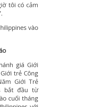
giờ tôi có cảm
.
hilippines vào
iáo
hánh giá Giới
Giới trẻ Công
 Năm Giới Trẻ
s bắt đầu từ
ào cuối tháng
hilippines với