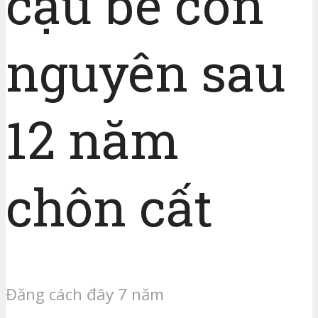
cậu bé còn
nguyên sau
12 năm
chôn cất
Đăng cách đây 7 năm