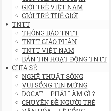
GIỚI TRẺ VIỆT NAM
GIỚI TRẺ THẾ GIỚI
TNTT
THÔNG BÁO TNTT
TNTT GIÁO PHẬN
TNTT VIỆT NAM
BẢN TIN HOẠT ĐỘNG TNTT
CHIA SẺ
NGHỆ THUẬT SỐNG
VUI SỐNG TIN MỪNG
DOCAT – PHẢI LÀM GÌ ?
CHUYÊN ĐỀ NGƯỜI TRẺ
VĂN HÓA – LẼ SỐNG