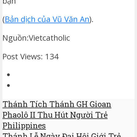
bạn
(
Bản dịch của Vũ Văn An
).
Nguồn:Vietcatholic
Post Views:
134
Thánh Tích Thánh GH Gioan
Phaolô II Thu Hút Người Trẻ
Philippines
Thánh Lễ Ngày Đại Hội Giới Trẻ