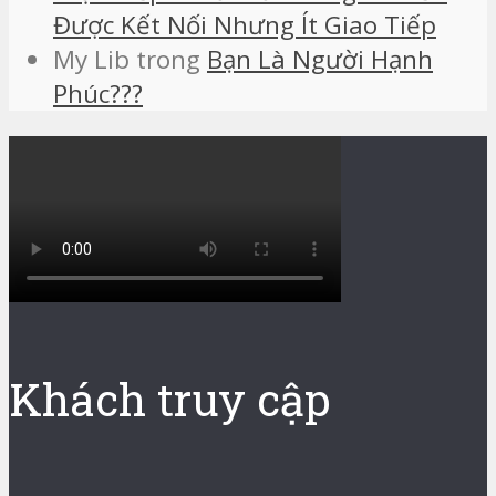
Được Kết Nối Nhưng Ít Giao Tiếp
My Lib
trong
Bạn Là Người Hạnh
Phúc???
Khách truy cập