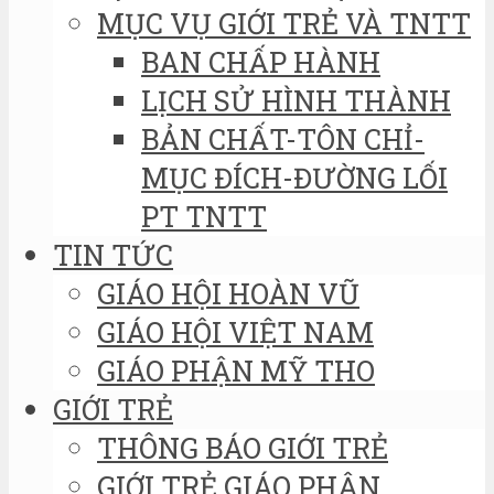
MỤC VỤ GIỚI TRẺ VÀ TNTT
BAN CHẤP HÀNH
LỊCH SỬ HÌNH THÀNH
BẢN CHẤT-TÔN CHỈ-
MỤC ĐÍCH-ĐƯỜNG LỐI
PT TNTT
TIN TỨC
GIÁO HỘI HOÀN VŨ
GIÁO HỘI VIỆT NAM
GIÁO PHẬN MỸ THO
GIỚI TRẺ
THÔNG BÁO GIỚI TRẺ
GIỚI TRẺ GIÁO PHẬN