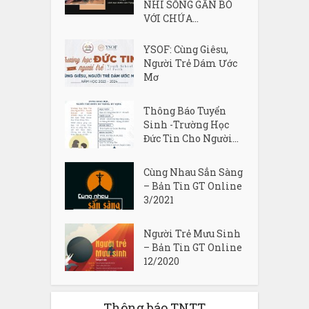
NHI SỐNG GẮN BÓ
VỚI CHÚA...
YSOF: Cùng Giêsu,
Người Trẻ Dám Ước
Mơ
Thông Báo Tuyển
Sinh -Trường Học
Đức Tin Cho Người...
Cùng Nhau Sẳn Sàng
– Bản Tin GT Online
3/2021
Người Trẻ Mưu Sinh
– Bản Tin GT Online
12/2020
Thông báo TNTT