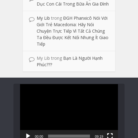
Dục Con Cái Trong Bữa Ăn Gia Đình
My Lib
trong
ĐGH Phanxicô Nói Với
Giới Trẻ Macedonia: Hãy Nói
Chuyện Trực Tiếp Vì Tất Cả Chúng
Ta Đều Được Kết Nối Nhưng Ít Giao
Tiếp
My Lib
trong
Bạn Là Người Hạnh
Phúc???
Trình
chơi
Video
00:00
09:19