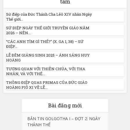
tâm
Sứ điệp của Đức Thánh Cha Lêô XIV nhân Ngày
Thế giới...
SỨ ĐIỆP NGÀY THẾ GIỚI TRUYỀN GIÁO NĂM
2026 – NÊN...
“CÁC ANH TÌM GÌ THẾ?” (X. GA 1, 38) – SỨ
ĐIỆP...
LỄ ĐÊM GIÁNG SINH 2025 – ÁNH SÁNG HUY
HOÀNG
TƯƠNG QUAN VỚI THIÊN CHÚA, VỚI THA
NHÂN, VÀ VỚI THẾ...
THÔNG ĐIỆP QUAS PRIMAS CỦA ĐỨC GIÁO
HOÀNG PIÔ XI VỀ LỄ...
Bài đăng mới
BẢN TIN GOLGOTHA I – ĐỢT 2: NGÀY
THÁNH THỂ