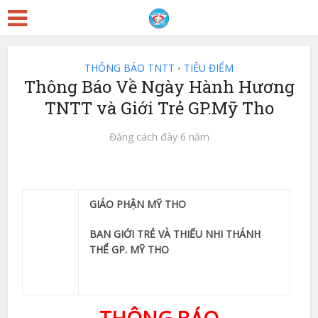
THÔNG BÁO TNTT
TIÊU ĐIỂM
•
Thông Báo Về Ngày Hành Hương
TNTT và Giới Trẻ GP.Mỹ Tho
Đăng cách đây 6 năm
GIÁO PHẬN MỸ THO
BAN GIỚI TRẺ VÀ THIẾU NHI THÁNH
THỂ GP. MỸ THO