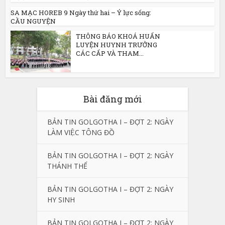
SA MẠC HOREB 9 Ngày thứ hai – Ý lực sống:
CẦU NGUYỆN
THÔNG BÁO KHOÁ HUẤN
LUYỆN HUYNH TRƯỞNG
CÁC CẤP VÀ THAM...
Bài đăng mới
BẢN TIN GOLGOTHA I – ĐỢT 2: NGÀY
LÀM VIỆC TÔNG ĐỒ
BẢN TIN GOLGOTHA I – ĐỢT 2: NGÀY
THÁNH THỂ
BẢN TIN GOLGOTHA I – ĐỢT 2: NGÀY
HY SINH
BẢN TIN GOLGOTHA I – ĐỢT 2: NGÀY