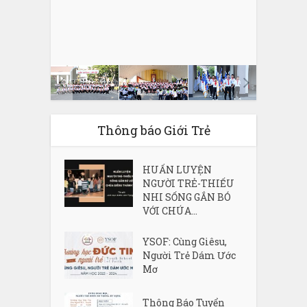
Thông báo Giới Trẻ
HUẤN LUYỆN
NGƯỜI TRẺ-THIẾU
NHI SỐNG GẮN BÓ
VỚI CHÚA...
YSOF: Cùng Giêsu,
Người Trẻ Dám Ước
Mơ
Thông Báo Tuyển