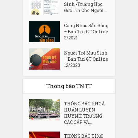
Sinh -Trường Học
Đức Tin Cho Người...
Cùng Nhau Sẳn Sàng
– Bản Tin GT Online
3/2021
Người Trẻ Mưu Sinh
– Bản Tin GT Online
12/2020
Thông báo TNTT
THÔNG BÁO KHOÁ
HUẤN LUYỆN
HUYNH TRƯỞNG
CÁC CẤP VÀ...
THÔNG BÁO THỜI