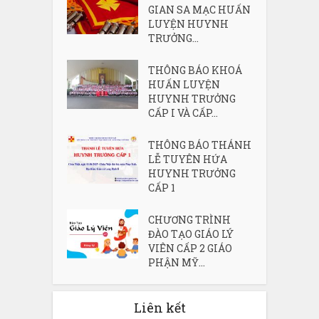
GIAN SA MẠC HUẤN
LUYỆN HUYNH
TRƯỞNG...
THÔNG BÁO KHOÁ
HUẤN LUYỆN
HUYNH TRƯỞNG
CẤP I VÀ CẤP...
THÔNG BÁO THÁNH
LỄ TUYÊN HỨA
HUYNH TRƯỞNG
CẤP 1
CHƯƠNG TRÌNH
ĐÀO TẠO GIÁO LÝ
VIÊN CẤP 2 GIÁO
PHẬN MỸ...
Liên kết