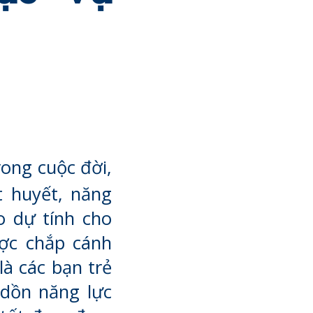
rong cuộc đời,
t huyết, năng
o dự tính cho
ợc chắp cánh
là các bạn trẻ
 dồn năng lực