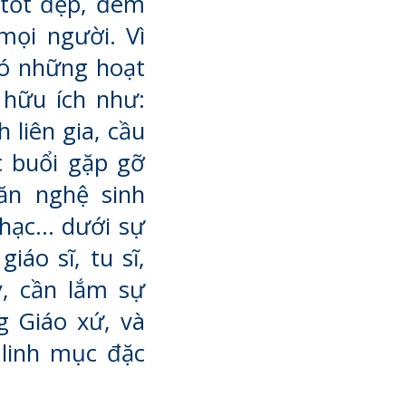
 tốt đẹp, đem
 mọi người. Vì
 có những hoạt
 hữu ích như:
 liên gia, cầu
c buổi gặp gỡ
ăn nghệ sinh
nhạc… dưới sự
áo sĩ, tu sĩ,
, cần lắm sự
g Giáo xứ, và
linh mục đặc