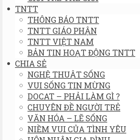
TNTT
THÔNG BÁO TNTT
TNTT GIÁO PHẬN
TNTT VIỆT NAM
BẢN TIN HOẠT ĐỘNG TNTT
CHIA SẺ
NGHỆ THUẬT SỐNG
VUI SỐNG TIN MỪNG
DOCAT – PHẢI LÀM GÌ ?
CHUYÊN ĐỀ NGƯỜI TRẺ
VĂN HÓA – LẼ SỐNG
NIỀM VUI CỦA TÌNH YÊU
HÔN NHÂN GIA ĐÌNH