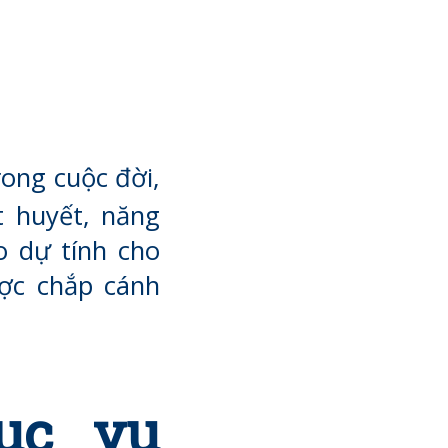
rong cuộc đời,
t huyết, năng
o dự tính cho
ợc chắp cánh
ục vụ