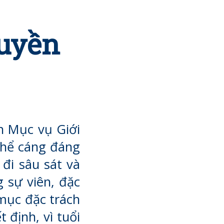
quyền
n Mục vụ Giới
thể cáng đáng
 đi sâu sát và
 sự viên, đặc
 mục đặc trách
 định, vì tuổi