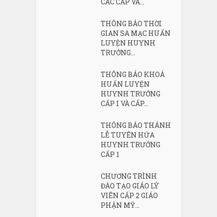
CÁC CẤP VÀ...
THÔNG BÁO THỜI
GIAN SA MẠC HUẤN
LUYỆN HUYNH
TRƯỞNG...
THÔNG BÁO KHOÁ
HUẤN LUYỆN
HUYNH TRƯỞNG
CẤP I VÀ CẤP...
THÔNG BÁO THÁNH
LỄ TUYÊN HỨA
HUYNH TRƯỞNG
CẤP 1
CHƯƠNG TRÌNH
ĐÀO TẠO GIÁO LÝ
VIÊN CẤP 2 GIÁO
PHẬN MỸ...