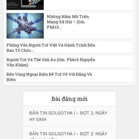
Những Nấm Mồ Trên
Mạng Xã Hội – (Gm.
Phêrô...
Phỏng Vấn Người Trẻ Việt Và Hành Trình Đến
Ban Tổ Chức...
Người Trẻ Và Thế Giới Ảo (Gm. Phêrô Nguyễn
Văn Khảm)
Đến Vùng Ngoại Biên Để Trở Về Với Đấng Vô
Biên
Bài đăng mới
BẢN TIN GOLGOTHA I – ĐỢT 2: NGÀY
HY SINH
BẢN TIN GOLGOTHA I – ĐỢT 2: NGÀY