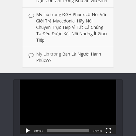
Dục Con Cái Trong Bữa Ăn Gia Đình
My Lib
trong
ĐGH Phanxicô Nói Với
Giới Trẻ Macedonia: Hãy Nói
Chuyện Trực Tiếp Vì Tất Cả Chúng
Ta Đều Được Kết Nối Nhưng Ít Giao
Tiếp
My Lib
trong
Bạn Là Người Hạnh
Phúc???
Trình
chơi
Video
00:00
09:19