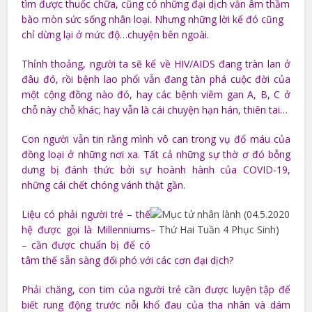
tìm được thuốc chữa, cũng có những đại dịch vẫn âm thầm
bào mòn sức sống nhân loại. Nhưng những lời kể đó cũng
chỉ dừng lại ở mức độ…chuyện bên ngoài.
Thỉnh thoảng, người ta sẽ kể về HIV/AIDS đang tràn lan ở
đâu đó, rồi bệnh lao phổi vẫn đang tàn phá cuộc đời của
một cộng đồng nào đó, hay các bệnh viêm gan A, B, C ở
chỗ này chỗ khác; hay vẫn là cái chuyện hạn hán, thiên tai…
Con người vẫn tin rằng mình vô can trong vụ đổ máu của
đồng loại ở những nơi xa. Tất cả những sự thờ ơ đó bỗng
dưng bị đánh thức bởi sự hoành hành của COVID-19,
những cái chết chóng vánh thật gần.
Liệu có phải người trẻ – thế
hệ được gọi là Millenniums
– cần được chuẩn bị để có
tâm thế sẵn sàng đối phó với các cơn đại dịch?
Phải chăng, con tim của người trẻ cần được luyện tập để
biết rung động trước nỗi khổ đau của tha nhân và dám