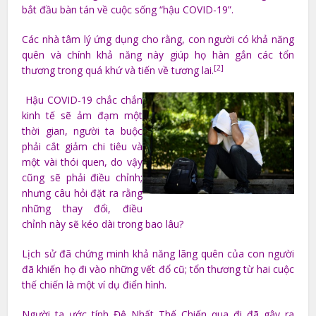
bắt đầu bàn tán về cuộc sống “hậu COVID-19”.
Các nhà tâm lý ứng dụng cho rằng, con người có khả năng
quên và chính khả năng này giúp họ hàn gắn các tổn
[2]
thương trong quá khứ và tiến về tương lai.
Hậu COVID-19 chắc chắn
kinh tế sẽ ảm đạm một
thời gian, người ta buộc
phải cắt giảm chi tiêu và
một vài thói quen, do vậy
cũng sẽ phải điều chỉnh;
nhưng câu hỏi đặt ra rằng
những thay đổi, điều
chỉnh này sẽ kéo dài trong bao lâu?
Lịch sử đã chứng minh khả năng lãng quên của con người
đã khiến họ đi vào những vết đổ cũ; tổn thương từ hai cuộc
thế chiến là một ví dụ điển hình.
Người ta ước tính Đệ Nhất Thế Chiến qua đi đã gây ra