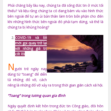
Phải chăng bấy lâu nay, chúng ta đã sống đức tin ở mức tối
thiểu? Và liệu rằng chúng ta có đang bám víu vào hình thức
bên ngoài để tự an ủi bản thân làm tròn bổn phận cho đến
khi những hình thức bên ngoài đó phải tạm dừng, và thế là
chúng ta bị khủng hoảng?
COVID-19 và lời
mời gọi quay trở lại
với những giá trị
cốt lõi
N
gười trẻ ngày nay
dùng từ “toang” để diễn
tả những đổ vỡ, cách
riêng là những đổ vỡ xảy ra trong thời gian giãn cách xã hội.
“Toang” trong tương quan gia đình
Ngày quyết định kết hôn trong đức tin Công giáo, đôi hôn