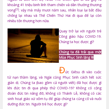
khoảng 41 triệu binh lính tham chiến và dân thường thương
[3]
vong
; vậy mà mấy mươi năm sau, nhân loại lại bắt đầu
chống lại nhau và Thế Chiến Thứ Hai đi qua để lại còn
nhiều tổn thương hơn nữa.
Quay trở lại với người trẻ
Công giáo hậu COVID-19.
Chúng ta học được gì?
Chúng ta đã trải qua một
Mùa Phục Sinh lặng lẽ
Đ
ức Giêsu đi vào cuộc
tử nạn thầm lặng, và Ngài cũng Phục Sinh cách hết sức
giản dị. Chúng ta (bao gồm cả người viết) đã học được gì
khi đức tin đi qua phép thử COVID-19? Không có cộng
đoàn đức tin nâng đỡ, không có Thánh Lễ, không có các
sinh hoạt giáo xứ xôm tụ để giúp chúng ta củng cố và nuôi
dưỡng đức tin. Người trẻ học được gì?