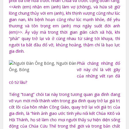
phối đã thề hứa trước nhan Chúa và trước cộng đoàn rằng:
<<Anh (em) nhận em (anh) làm vợ (chồng), và hứa sẽ giữ
lòng chung thủy với em (anh), khi thịnh vượng cũng như lúc
gian nan, khi bệnh hoạn cũng như lúc mạnh khỏe, để yêu
thương và tôn trọng em (anh) mọi ngày suốt đời anh
(em)>>. Ấy vậy mà trong thời gian giãn cách xã hội, khi
“phải” quay trở lại và ở cùng nhau từ sáng tới khuya, thì
người ta bắt đầu đổ vỡ, khủng hoảng, thậm chí là bạo lực
gia đình.
Phải chăng những đổ
vỡ này chỉ là vết gãy
của những vết rạn đã
có từ lâu?
Tiếng “toang” chói tai này trong tương quan gia đình đang
vỡ vụn mời mỗi thành viên trong gia đình quay trở lại giá trị
cốt lõi của hôn nhân Công Giáo, quay trở lại với giá trị của
gia đình, là “hình ảnh giao ước tình yêu nối kết Chúa Kitô và
Hội Thánh, họ sẽ làm cho mọi người thấy sự hiện diện sống
động của Chúa Cứu Thế trong thế giới và trong bản chất