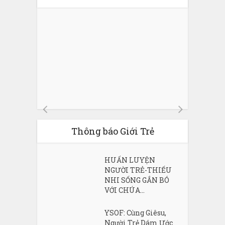
Thông báo Giới Trẻ
HUẤN LUYỆN
NGƯỜI TRẺ-THIẾU
NHI SỐNG GẮN BÓ
VỚI CHÚA...
YSOF: Cùng Giêsu,
Người Trẻ Dám Ước