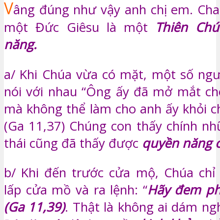
V
âng đúng như vậy anh chị em. Ch
một Đức Giêsu là một
Thiên Chú
năng.
a/ Khi Chúa vừa có mặt, một số ngư
nói với nhau “Ông ấy đã mở mắt c
mà không thể làm cho anh ấy khỏi ch
(Ga 11,37) Chúng con thấy chính n
thái cũng đã thấy được
quyền năng 
b/ Khi đến trước cửa mộ, Chúa chỉ
lấp cửa mồ và ra lệnh: “
Hãy đem phi
(Ga 11,39)
. Thật là không ai dám ngh