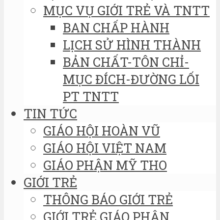
MỤC VỤ GIỚI TRẺ VÀ TNTT
BAN CHẤP HÀNH
LỊCH SỬ HÌNH THÀNH
BẢN CHẤT-TÔN CHỈ-
MỤC ĐÍCH-ĐƯỜNG LỐI
PT TNTT
TIN TỨC
GIÁO HỘI HOÀN VŨ
GIÁO HỘI VIỆT NAM
GIÁO PHẬN MỸ THO
GIỚI TRẺ
THÔNG BÁO GIỚI TRẺ
GIỚI TRẺ GIÁO PHẬN