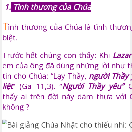
1.
Tình thương của Chúa
T
ình thương của Chúa là tình thươn
biệt.
Trước hết chúng con thấy: Khi
Laza
em của ông đã dùng những lời như t
tin cho Chúa: “Lạy Thầy,
người Thầy
liệt
” (Ga 11,3). “
Người Thầy yêu”
thấy ai trên đời này dám thưa với
không ?