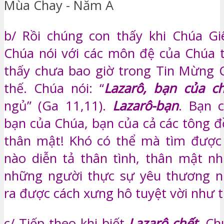
b/ Rồi chúng con thấy khi Chúa Gi
Chúa nói với các môn đệ của Chúa 
thấy chưa bao giờ trong Tin Mừng 
thế. Chúa nói: “
Lazarô, bạn của c
ngủ” (Ga 11,11).
Lazarô-bạn
. Bạn 
bạn của Chúa, bạn của cả các tông đ
thân mật! Khó có thể mà tìm được 
nào diễn tả thân tình, thân mật nh
những người thực sự yêu thương n
ra được cách xưng hô tuyệt vời như t
c/ Tiếp theo khi biết
Lazarô chết
, Ch