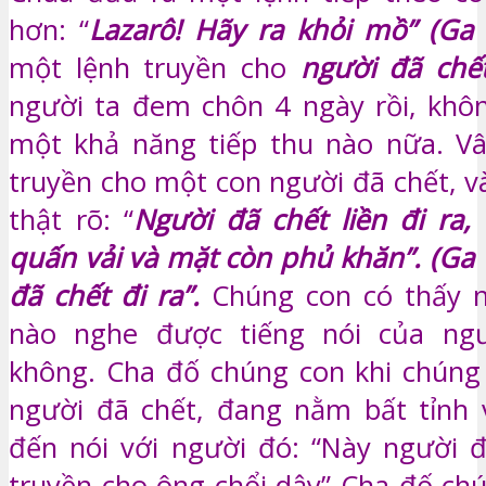
hơn: “
Lazarô! Hãy ra khỏi mồ” (Ga 
một lệnh truyền cho
người đã chế
người ta đem chôn 4 ngày rồi, khô
một khả năng tiếp thu nào nữa. Vâ
truyền cho một con người đã chết, v
thật rõ: “
Người đã chết liền đi ra,
quấn vải và mặt còn phủ khăn”. (Ga 
đã chết đi ra”.
Chúng con có thấy n
nào nghe được tiếng nói của ng
không. Cha đố chúng con khi chúng
người đã chết, đang nằm bất tỉnh 
đến nói với người đó: “Này người đã
truyền cho ông chổi dậy” Cha đố chú