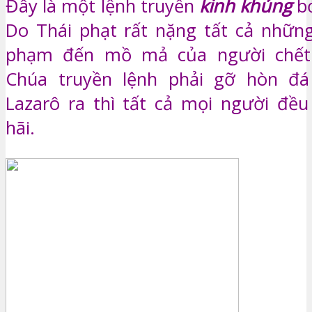
Đây là một lệnh truyền
kinh khủng
bở
Do Thái phạt rất nặng tất cả nhữn
phạm đến mồ mả của người chết.
Chúa truyền lệnh phải gỡ hòn đ
Lazarô ra thì tất cả mọi người đề
hãi.