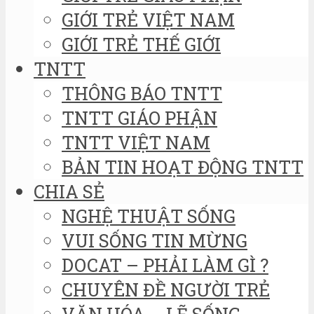
GIỚI TRẺ VIỆT NAM
GIỚI TRẺ THẾ GIỚI
TNTT
THÔNG BÁO TNTT
TNTT GIÁO PHẬN
TNTT VIỆT NAM
BẢN TIN HOẠT ĐỘNG TNTT
CHIA SẺ
NGHỆ THUẬT SỐNG
VUI SỐNG TIN MỪNG
DOCAT – PHẢI LÀM GÌ ?
CHUYÊN ĐỀ NGƯỜI TRẺ
VĂN HÓA – LẼ SỐNG