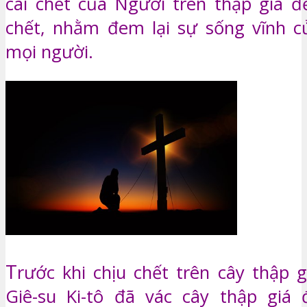
cái chết của Người trên thập giá để
chết, nhằm đem lại sự sống vĩnh c
mọi người.
T
rước khi chịu chết trên cây thập g
Giê-su Ki-tô đã vác cây thập giá 