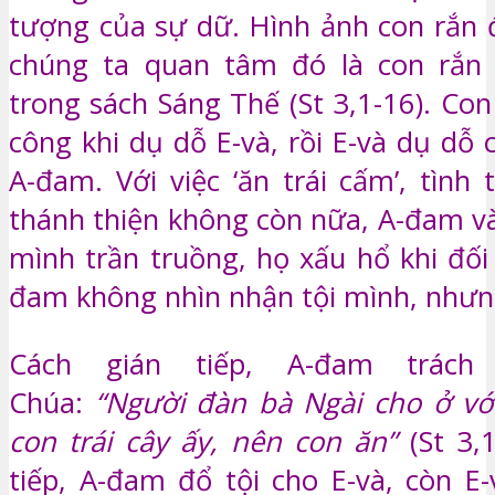
tượng của sự dữ. Hình ảnh con rắn 
chúng ta quan tâm đó là con rắn
trong sách Sáng Thế (St 3,1-16). Co
công khi dụ dỗ E-và, rồi E-và dụ dỗ
A-đam. Với việc ‘ăn trái cấm’, tình
thánh thiện không còn nữa, A-đam và
mình trần truồng, họ xấu hổ khi đối
đam không nhìn nhận tội mình, nhưng
Cách gián tiếp, A-đam trách
Chúa:
“Người đàn bà Ngài cho ở vớ
con trái cây ấy, nên con ăn”
(St 3,
tiếp, A-đam đổ tội cho E-và, còn E-