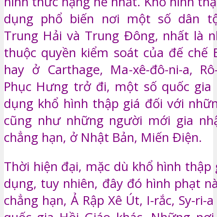
hình thức nặng nề nhất. Khổ hình th
dụng phổ biến nơi một số dân t
Trung Hải và Trung Đông, nhất là 
thuộc quyền kiểm soát của đế chế B
hay ở Carthage, Ma-xê-đô-ni-a, Rô
Phục Hưng trở đi, một số quốc gia
dụng khổ hình thập giá đối với nhữn
cũng như những người mới gia nhập
chẳng hạn, ở Nhật Bản, Miến Điện.
Thời hiện đại, mặc dù khổ hình thập 
dụng, tuy nhiên, đây đó hình phạt nà
chẳng hạn, Ả Rập Xê Út, I-rắc, Sy-ri-