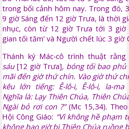
trong bối cảnh hôm nay. Trong đó, 3
9 giờ Sáng đến 12 giờ Trưa, là thời gi
nhục, còn từ 12 giờ Trưa tới 3 giờ 
gian tối tăm’ và Người chết lúc 3 giờ 
Thánh k‎ý Mác-cô trình thuật rằn
sáu
[12 giờ Trưa]
, bóng tối bao phủ
mãi đến giờ thứ chín. Vào giờ thứ ch
kêu lớn tiếng: Ê-lô-i, Ê-lô-i, la-ma 
Nghĩa là: Lạy Thiên Chúa, Thiên Chú
Ngài bỏ rơi con ?”
(Mc 15,34). Theo
Hội Công Giáo:
“Vì không hề phạm tộ
không bao giờ bị Thiên Chúa ruồng b