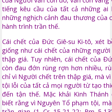
của Người vẫn còn đó, vẫn còn vang 
tiếng kêu cầu của tất cả những ai 
những nghịch cảnh đau thương của c
hành trình trần thế.
Cái chết của Đức Giê-su Ki-tô, xét 
giống như cái chết của những người 
thập giá. Tuy nhiên, cái chết của Đứ
còn đau đớn rùng rợn hơn nhiều, r
chỉ vì Người chết trên thập giá, mà vì
tội lỗi của
tất cả mọi người từ tạo thi
đến tận thế
.
Mặc khải Kinh Thánh 
biết rằng vì Nguyên Tổ phạm tội, mà 
trần gian (1 Cr 15,21-22; Rm 5,13