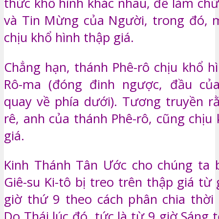
thức khổ hình khác nhau, để làm ch
và Tin Mừng của Người, trong đó, m
chịu khổ hình thập giá.
Chẳng hạn, thánh Phê-rô chịu khổ hì
Rô-ma (đóng đinh ngược, đầu củ
quay về phía dưới). Tương truyền r
rê, anh của thánh Phê-rô, cũng chịu
giá.
Kinh Thánh Tân Ước cho chúng ta b
Giê-su Ki-tô bị treo trên thập giá từ
giờ thứ 9 theo cách phân chia thời
Do Thái lúc đó, tức là từ 9 giờ Sáng t