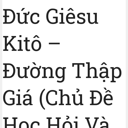
Đức Giêsu
Kitô –
Đường Thập
Giá (Chủ Đề
Học Hỏi Và