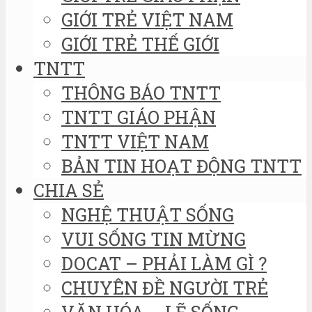
GIỚI TRẺ VIỆT NAM
GIỚI TRẺ THẾ GIỚI
TNTT
THÔNG BÁO TNTT
TNTT GIÁO PHẬN
TNTT VIỆT NAM
BẢN TIN HOẠT ĐỘNG TNTT
CHIA SẺ
NGHỆ THUẬT SỐNG
VUI SỐNG TIN MỪNG
DOCAT – PHẢI LÀM GÌ ?
CHUYÊN ĐỀ NGƯỜI TRẺ
VĂN HÓA – LẼ SỐNG