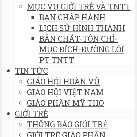
MỤC VỤ GIỚI TRẺ VÀ TNTT
BAN CHẤP HÀNH
LỊCH SỬ HÌNH THÀNH
BẢN CHẤT-TÔN CHỈ-
MỤC ĐÍCH-ĐƯỜNG LỐI
PT TNTT
TIN TỨC
GIÁO HỘI HOÀN VŨ
GIÁO HỘI VIỆT NAM
GIÁO PHẬN MỸ THO
GIỚI TRẺ
THÔNG BÁO GIỚI TRẺ
GIỚI TRẺ GIÁO PHẬN