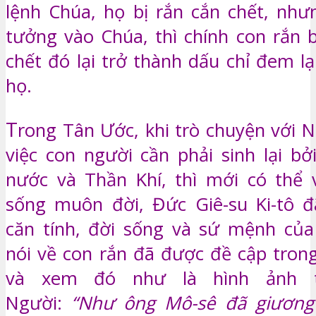
lệnh Chúa, họ bị rắn cắn chết, như
tưởng vào Chúa, thì chính con rắn 
chết đó lại trở thành dấu chỉ đem l
họ.
T
rong Tân Ước, khi trò chuyện với N
việc con người cần phải sinh lại bở
nước và Thần Khí, thì mới có thể 
sống muôn đời, Đức Giê-su Ki-tô đ
căn tính, đời sống và sứ mệnh của
nói về con rắn đã được đề cập tron
và xem đó như là hình ảnh t
Người:
“Như ông Mô-sê đã giương