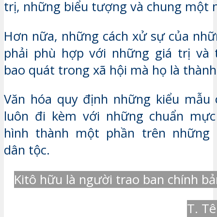
trị, những biểu tượng và chung một 
Hơn nữa, những cách xử sự của nhữ
phải phù hợp với những giá trị và 
bao quát trong xã hội mà họ là thành
Văn hóa quy định những kiểu mẫu 
luôn đi kèm với những chuẩn mực
hình thành một phần trên những 
dân tộc.
Kitô hữu là người trao ban chính b
T. Tê