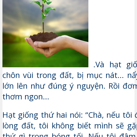
.
Và hạt gi
chôn vùi trong đất, bị mục nát… n
lớn lên như đúng ý nguyện. Rồi đơm
thơm ngon…
Hạt giống thứ hai nói: “Chà, nếu tô
lòng đất, tôi không biết mình sẽ g
thứ gì trong bóng tối. Nếu tôi đâm