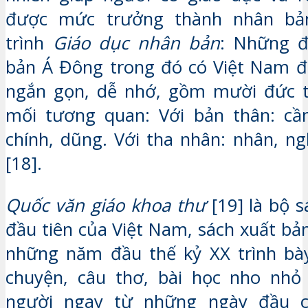
được mức trưởng thành nhân bản
trình
Giáo dục nhân bản
: Những đ
bản Á Đông trong đó có Việt Nam đ
ngắn gọn, dễ nhớ, gồm mười đức tí
mối tương quan: Với bản thân: cần
chính, dũng. Với tha nhân: nhân, nghĩa
[18].
Quốc văn giáo khoa thư
[19] là bộ s
đầu tiên của Việt Nam, sách xuất bả
những năm đầu thế kỷ XX trình b
chuyện, câu thơ, bài học nho nhỏ
người ngay từ những ngày đầu c