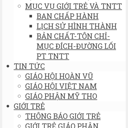
MỤC VỤ GIỚI TRẺ VÀ TNTT
BAN CHẤP HÀNH
LỊCH SỬ HÌNH THÀNH
BẢN CHẤT-TÔN CHỈ-
MỤC ĐÍCH-ĐƯỜNG LỐI
PT TNTT
TIN TỨC
GIÁO HỘI HOÀN VŨ
GIÁO HỘI VIỆT NAM
GIÁO PHẬN MỸ THO
GIỚI TRẺ
THÔNG BÁO GIỚI TRẺ
GIỚI TRẺ GIÁO PHẬN