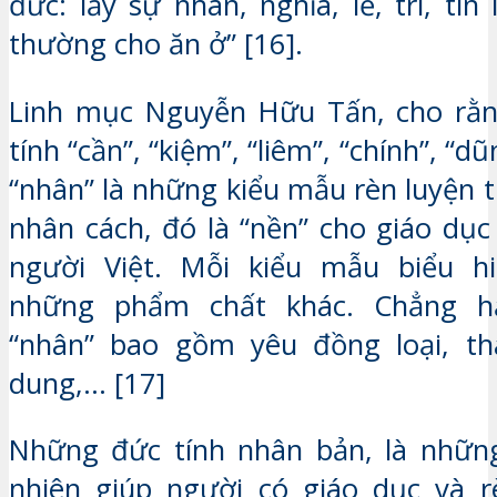
đức: lấy sự nhân, nghĩa, lễ, trí, t
thường cho ăn ở” [16].
Linh mục Nguyễn Hữu Tấn, cho rằ
tính “cần”, “kiệm”, “liêm”, “chính”, “dũng
“nhân” là những kiểu mẫu rèn luyện 
nhân cách, đó là “nền” cho giáo dục
người Việt. Mỗi kiểu mẫu biểu 
những phẩm chất khác. Chẳng hạ
“nhân” bao gồm yêu đồng loại, th
dung,… [17]
Những đức tính nhân bản, là những
nhiên giúp người có giáo dục và r