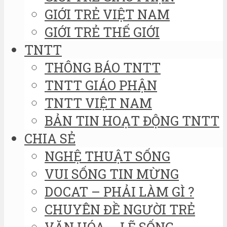
GIỚI TRẺ VIỆT NAM
GIỚI TRẺ THẾ GIỚI
TNTT
THÔNG BÁO TNTT
TNTT GIÁO PHẬN
TNTT VIỆT NAM
BẢN TIN HOẠT ĐỘNG TNTT
CHIA SẺ
NGHỆ THUẬT SỐNG
VUI SỐNG TIN MỪNG
DOCAT – PHẢI LÀM GÌ ?
CHUYÊN ĐỀ NGƯỜI TRẺ
VĂN HÓA – LẼ SỐNG