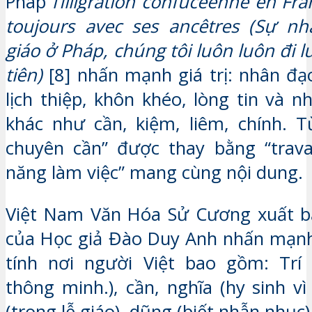
Pháp
l’Iiiigration confucéenne en Fra
toujours avec ses ancêtres (Sự n
giáo ở Pháp, chúng tôi luôn luôn đi l
tiên)
[8] nhấn mạnh giá trị: nhân đạo
lịch thiệp, khôn khéo, lòng tin và 
khác như cần, kiệm, liêm, chính. Từ
chuyên cần” được thay bằng “travai
năng làm việc” mang cùng nội dung.
Việt Nam Văn Hóa Sử Cương xuất 
của Học giả Đào Duy Anh nhấn mạnh
tính nơi người Việt bao gồm: Trí 
thông minh.), cần, nghĩa (hy sinh vì 
(trọng lễ giáo), dũng (biết nhẫn nhục) 