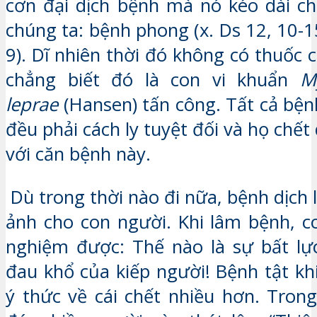
cơn đại dịch bệnh mà nó kéo dài cho
chúng ta: bệnh phong (x. Ds 12, 10-1
9). Dĩ nhiên thời đó không có thuốc
chẳng biết đó là con vi khuẩn
M
leprae
(Hansen) tấn công. Tất cả bệ
đều phải cách ly tuyệt đối và họ chế
với căn bệnh này.
Dù trong thời nào đi nữa, bệnh dịch 
ảnh cho con người. Khi lâm bệnh, 
nghiệm được: Thế nào là sự bất lực
đau khổ của kiếp người! Bệnh tật kh
ý thức về cái chết nhiều hơn. Tron