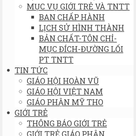
MỤC VỤ GIỚI TRẺ VÀ TNTT
BAN CHẤP HÀNH
LỊCH SỬ HÌNH THÀNH
BẢN CHẤT-TÔN CHỈ-
MỤC ĐÍCH-ĐƯỜNG LỐI
PT TNTT
TIN TỨC
GIÁO HỘI HOÀN VŨ
GIÁO HỘI VIỆT NAM
GIÁO PHẬN MỸ THO
GIỚI TRẺ
THÔNG BÁO GIỚI TRẺ
GIỚI TRẺ GIÁO PHẬN