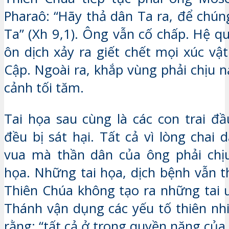
Pharaô: “Hãy thả dân Ta ra, để chú
Ta” (Xh 9,1). Ông vẫn cố chấp. Hệ qu
ôn dịch xảy ra giết chết mọi xúc vậ
Cập. Ngoài ra, khắp vùng phải chịu 
cảnh tối tăm.
Tai họa sau cùng là các con trai đầ
đều bị sát hại. Tất cả vì lòng chai
vua mà thần dân của ông phải chịu
họa. Những tai họa, dịch bệnh vẫn t
Thiên Chúa không tạo ra những tai 
Thánh vận dụng các yếu tố thiên nhi
rằng: “tất cả ở trong quyền năng của