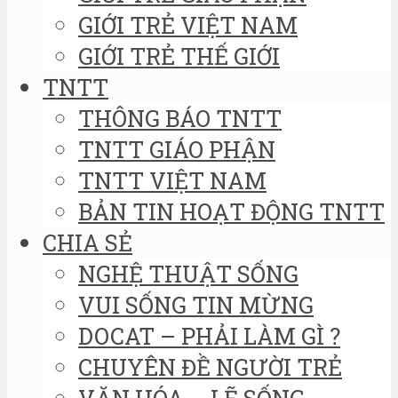
GIỚI TRẺ VIỆT NAM
GIỚI TRẺ THẾ GIỚI
TNTT
THÔNG BÁO TNTT
TNTT GIÁO PHẬN
TNTT VIỆT NAM
BẢN TIN HOẠT ĐỘNG TNTT
CHIA SẺ
NGHỆ THUẬT SỐNG
VUI SỐNG TIN MỪNG
DOCAT – PHẢI LÀM GÌ ?
CHUYÊN ĐỀ NGƯỜI TRẺ
VĂN HÓA – LẼ SỐNG