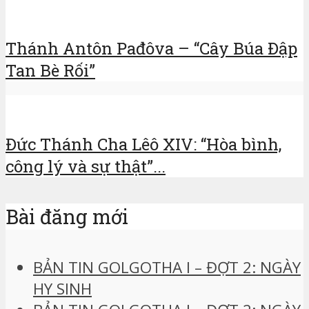
Thánh Antôn Pađôva – “Cây Búa Đập
Tan Bè Rối”
Đức Thánh Cha Lêô XIV: “Hòa bình,
công lý và sự thật”...
Bài đăng mới
BẢN TIN GOLGOTHA I – ĐỢT 2: NGÀY
HY SINH