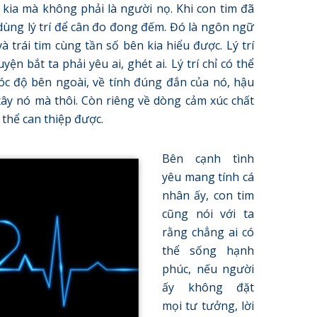
kia mà không phải là người nọ. Khi con tim đã
ể dùng lý trí để cân đo đong đếm. Đó là ngôn ngữ
à trái tim cùng tần số bên kia hiểu được. Lý trí
n bắt ta phải yêu ai, ghét ai. Lý trí chỉ có thể
góc độ bên ngoài, về tính đúng đắn của nó, hậu
ây nó mà thôi. Còn riêng về dòng cảm xúc chất
 thể can thiệp được.
Bên cạnh tình
yêu mang tính cá
nhân ấy, con tim
cũng nói với ta
rằng chẳng ai có
thể sống hạnh
phúc, nếu người
ấy không đặt
mọi tư tưởng, lời