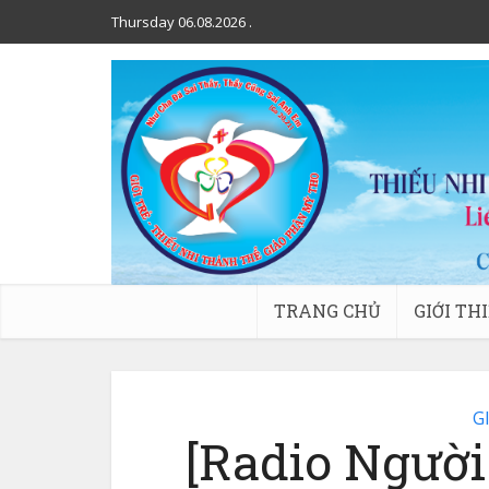
Thursday 06.08.2026
.
TRANG CHỦ
GIỚI TH
G
[Radio Người 