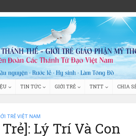
IỆU
TIN TỨC
GIỚI TRẺ
TNTT
CHIA S
IỚI TRẺ VIỆT NAM
Trẻ]: Lý Trí Và Con