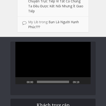
Chuyện Trực Tiếp Vì Tất Cả Chúng
Ta Đều Được Kết Nối Nhưng Ít Giao
Tiếp
My Lib
trong
Bạn Là Người Hạnh
Phúc???
Trình
chơi
Video
00:00
09:19
Khách truy cập