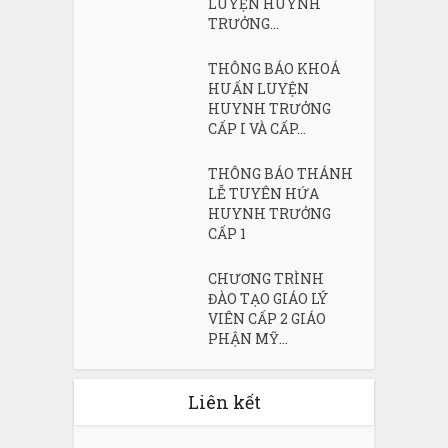
LUYỆN HUYNH
TRƯỞNG...
THÔNG BÁO KHOÁ
HUẤN LUYỆN
HUYNH TRƯỞNG
CẤP I VÀ CẤP...
THÔNG BÁO THÁNH
LỄ TUYÊN HỨA
HUYNH TRƯỞNG
CẤP 1
CHƯƠNG TRÌNH
ĐÀO TẠO GIÁO LÝ
VIÊN CẤP 2 GIÁO
PHẬN MỸ...
Liên kết