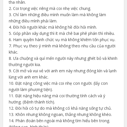
tha nhân.
2. Coi trọng việc riêng mà coi nhẹ việc chung.
3. Chỉ làm những điều mình muốn làm mà không làm
những điều mình phải làm.
4. Đòi hỏi người khác mà không hề đòi hỏi mình.
5. Góp phần xây dựng thì ít mà chê bai phê phán thì nhiều.
6. Ham quyền hành chức vụ mà không khiêm tốn phục vụ.
7. Phục vụ theo ý mình mà không theo nhu cầu của người
khác.
8. Ưa chuộng và quí mến người này nhưng ghét bỏ và khinh
thường người kia.
9. Cởi mở và vui vẻ với anh em này nhưng đóng kín và lạnh
lùng với anh em khác.
10. Đặt nặng công việc mà coi nhẹ con người. (lấy con
người làm phương tiện).
11. Đặt nặng hiệu năng mà coi thường tính cách và ý
hướng. (Bệnh thành tích).
12. Đòi hỏi có tự do mà không có khả năng sống tự chủ.
13. Khôn nhưng không ngoan, thẳng nhưng không khéo.
14. Phán đoán bên ngoài mà không tìm hiểu bên trong.
(Nông cạn, hình thức)