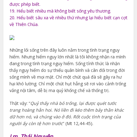
được phép biết.
19. Hiểu biết nhiều mà không biết sống yêu thương.
20. Hiểu biết sâu xa về nhiều thứ nhưng lại hiểu biết cạn cợt
về Thiên Chúa.
Những lối sống trên đây luôn nằm trong tình trạng nguy
hiểm. Nhưng hiểm nguy lớn nhất là tôi không nhận ra mình
đang trong tình trạng nguy hiểm. Sống tỉnh thức là nhận
thấy nguy hiểm do sự thiếu quân bình và cân đối trong đời
sống mình về mọi mặt. Chỉ một chút quá đà sẽ gây ra hư
hại khó lường. Chỉ một chút hụt hẫng sẽ rơi vào cảnh trống
vắng nội tâm, dễ bị ma quỷ khống chế và thống trị.
Thật vậy: “
Quỷ thấy nhà bỏ trống, lại được quét tước
trang hoàng hẳn hoi. Nó liền đi kéo thêm bảy thần khác
dữ hơn nó, và chúng vào ở đó. Rốt cuộc tình trạng của
người ấy còn tệ hơn trước
” (Mt 12,44-45).
Lm. Thái Nguyên