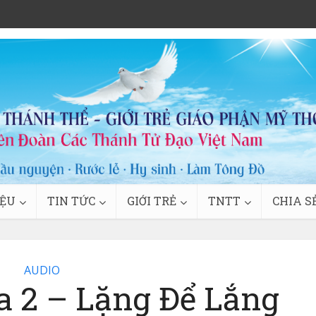
IỆU
TIN TỨC
GIỚI TRẺ
TNTT
CHIA S
AUDIO
a 2 – Lặng Để Lắng