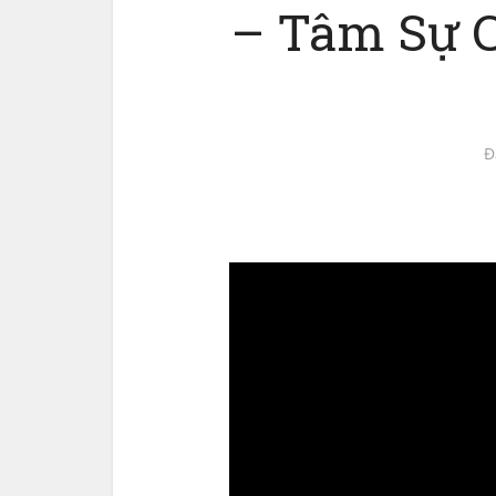
– Tâm Sự C
Đ