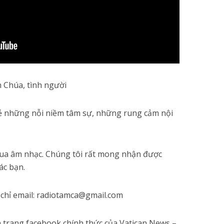
h Chúa, tình người
sẻ những nỗi niềm tâm sự, những rung cảm nội
qua âm nhạc. Chúng tôi rất mong nhận được
ác bạn.
ịa chỉ email: radiotamca@gmail.com
a trang facebook chính thức của Vatican News –