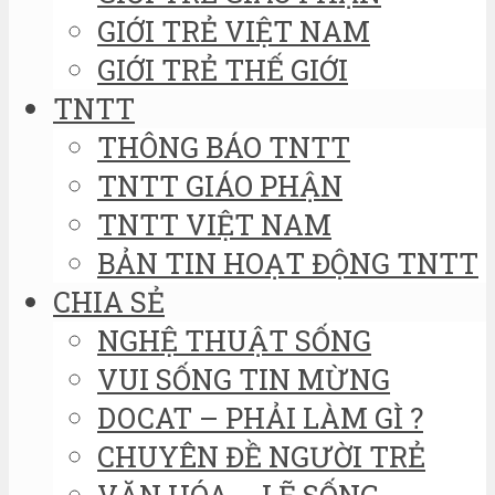
GIỚI TRẺ VIỆT NAM
GIỚI TRẺ THẾ GIỚI
TNTT
THÔNG BÁO TNTT
TNTT GIÁO PHẬN
TNTT VIỆT NAM
BẢN TIN HOẠT ĐỘNG TNTT
CHIA SẺ
NGHỆ THUẬT SỐNG
VUI SỐNG TIN MỪNG
DOCAT – PHẢI LÀM GÌ ?
CHUYÊN ĐỀ NGƯỜI TRẺ
VĂN HÓA – LẼ SỐNG