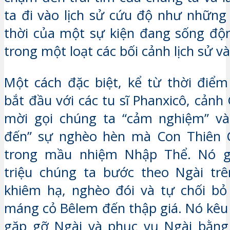
ta đi vào lịch sử cứu độ như nhữn
thời của một sự kiện đang sống độn
trong một loạt các bối cảnh lịch sử v
Một cách đặc biệt, kể từ thời điể
bắt đầu với các tu sĩ Phanxicô, cảnh
mời gọi chúng ta “cảm nghiệm” v
đến” sự nghèo hèn mà Con Thiên 
trong mầu nhiệm Nhập Thể. Nó gi
triệu chúng ta bước theo Ngài tr
khiêm hạ, nghèo đói và tự chối bỏ
máng cỏ Bêlem đến thập giá. Nó kêu
gặp gỡ Ngài và phục vụ Ngài bằng 