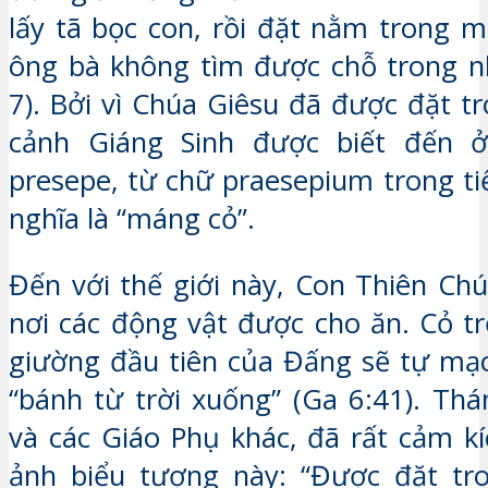
lấy tã bọc con, rồi đặt nằm trong m
ông bà không tìm được chỗ trong nhà
7). Bởi vì Chúa Giêsu đã được đặt t
cảnh Giáng Sinh được biết đến 
presepe, từ chữ praesepium trong ti
nghĩa là “máng cỏ”.
Đến với thế giới này, Con Thiên Ch
nơi các động vật được cho ăn. Cỏ tr
giường đầu tiên của Đấng sẽ tự mạc
“bánh từ trời xuống” (Ga 6:41). Thá
và các Giáo Phụ khác, đã rất cảm kí
ảnh biểu tượng này: “Được đặt tr