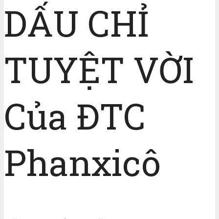
DẤU CHỈ
TUYỆT VỜI
Của ĐTC
Phanxicô