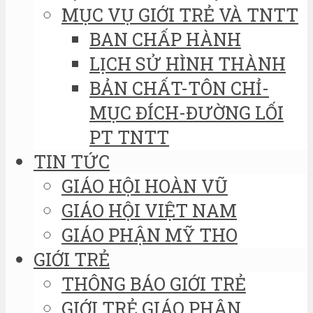
MỤC VỤ GIỚI TRẺ VÀ TNTT
BAN CHẤP HÀNH
LỊCH SỬ HÌNH THÀNH
BẢN CHẤT-TÔN CHỈ-
MỤC ĐÍCH-ĐƯỜNG LỐI
PT TNTT
TIN TỨC
GIÁO HỘI HOÀN VŨ
GIÁO HỘI VIỆT NAM
GIÁO PHẬN MỸ THO
GIỚI TRẺ
THÔNG BÁO GIỚI TRẺ
GIỚI TRẺ GIÁO PHẬN