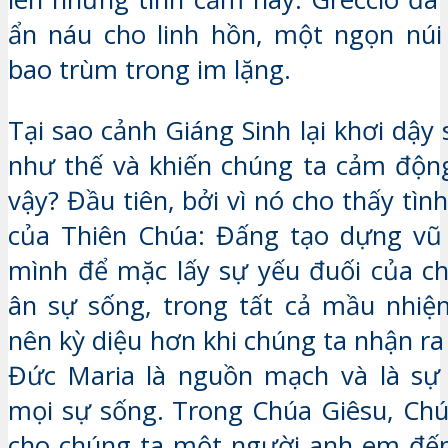
ẩn náu cho linh hồn, một ngọn núi
bao trùm trong im lặng.
Tại sao cảnh Giáng Sinh lại khơi dậy
như thế và khiến chúng ta cảm độn
vậy? Đầu tiên, bởi vì nó cho thấy tìn
của Thiên Chúa: Đấng tạo dựng vũ 
mình để mặc lấy sự yếu đuối của c
ân sự sống, trong tất cả mầu nhiệ
nên kỳ diệu hơn khi chúng ta nhận r
Đức Maria là nguồn mạch và là sự
mọi sự sống. Trong Chúa Giêsu, Ch
cho chúng ta một người anh em đến