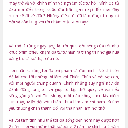
may trở về với chính mình và nghiêm túc tự hỏi: Mình đã từ
đâu mà đến trong cuộc đời trần gian này? Rồi mai đây
mình sẽ đi về đâu? Những điều tôi đã làm được trong cả
đời sẽ còn lại gì khi tôi nhắm mắt xuôi tay?
Và thế là từng ngày lặng lẽ trôi qua, đời sống của tôi như
khúc phim chiếu chậm đã từ từ hiện ra trang trí nhớ già nua
bằng tất cả sự thật của nó.
Tôi nhận ra rằng tôi đã phí phạm cả đời mình. Nó chỉ còn
để lại cho tôi những lỗi lầm với Thiên Chúa và với vợ con,
với mọi người chung quanh. Chính những suy nghĩ này đã
đánh động lòng tôi và giúp tôi kịp thời quay về với nếp
sống gần gũi với Tin Mừng, một nếp sống chọn lấy niềm
Tin, Cậy, Mến đối với Thiên Chúa làm kim chỉ nam và tình
yêu thương chân thành đối với tha nhân làm hơi thở.
Và với tâm tình như thế tôi đã sống đến hôm nay được hơn
2 năm. Tôi vui mừng thật sự bời vì 2 năm ấy chính là 2 năm