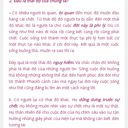
2. Đâu là thái độ của chúng ta?
–
Có nhiều người bi quan,
bi quan
đến mức độ muốn đầu
hàng cái chết. Từ thái độ đó người ta bị dẫn đến một thái
độ khác đó là người ta cho cuộc
đời này là phi lý
. Dù có
sống như thế nào đi nữa rồi cũng kết cùng rồi cũng phải
chết. Cuộc sống trở thành một thực tại phi lý hơn bất cứ
một thực tại nào khác ở cõi đời này. Kết quả là một cuộc
sống buông thả, muốn ra sao thì ra.
Đây quả là một thái độ
nguy hiểm.
Và chắc chắn đó không
phải là thái độ của những người tin. Sống cuộc đời buông
thả không những không thể đạt đến hạnh phúc đời đời như
lời thánh Phaolô cảnh cáo mà ngay tại đời này cuộc sống
như thế cũng đáng bị lên án một cách nặng lời.
b. Có người lại có thái độ khác. Họ
dửng dưng trước sự
chết
.
Họ không muốn nhìn vào sự chết như là một sự thật.
Họ thản nhiên để cho cuộc đời của họ chìm sâu vào sự tận
hưởng những giây phút của hiện tại mà không cần biết đến
tương lai.