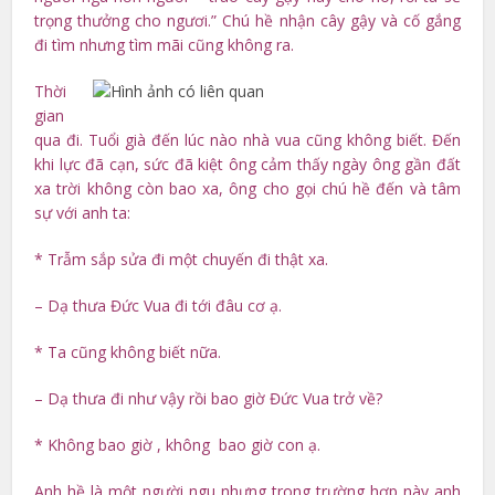
trọng thưởng cho ngươi.” Chú hề nhận cây gậy và cố gắng
đi tìm nhưng tìm mãi cũng không ra.
Thời
gian
qua đi. Tuổi già đến lúc nào nhà vua cũng không biết. Đến
khi lực đã cạn, sức đã kiệt ông cảm thấy ngày ông gần đất
xa trời không còn bao xa, ông cho gọi chú hề đến và tâm
sự với anh ta:
* Trẫm sắp sửa đi một chuyến đi thật xa.
– Dạ thưa Đức Vua đi tới đâu cơ ạ.
* Ta cũng không biết nữa.
– Dạ thưa đi như vậy rồi bao giờ Đức Vua trở về?
* Không bao giờ , không bao giờ con ạ.
Anh hề là một người ngu nhưng trong trường hợp này anh