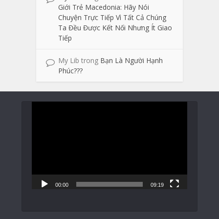
Giới Trẻ Macedonia: Hãy Nói
Chuyện Trực Tiếp Vì Tất Cả Chúng
Ta Đều Được Kết Nối Nhưng Ít Giao
Tiếp
My Lib
trong
Bạn Là Người Hạnh
Phúc???
Trình
chơi
Video
00:00
09:19