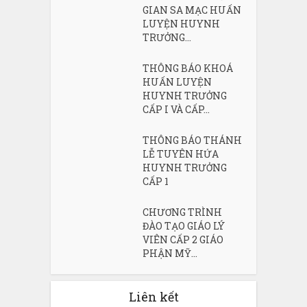
GIAN SA MẠC HUẤN
LUYỆN HUYNH
TRƯỞNG...
THÔNG BÁO KHOÁ
HUẤN LUYỆN
HUYNH TRƯỞNG
CẤP I VÀ CẤP...
THÔNG BÁO THÁNH
LỄ TUYÊN HỨA
HUYNH TRƯỞNG
CẤP 1
CHƯƠNG TRÌNH
ĐÀO TẠO GIÁO LÝ
VIÊN CẤP 2 GIÁO
PHẬN MỸ...
Liên kết