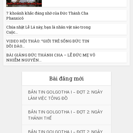
7 khoảnh khắc đáng nhớ của Đức Thánh Cha
Phanxicô
Chúa nhật Lễ Lá này, bạn là nhân vật nào trong
Cuộc...
VIDEO HỘI THẢO: “GIỚI TRẺ SỐNG ĐỨC TIN
DỒI DÀO...
BÀI GIẢNG ĐỨC THÁNH CHA – LỄ ĐỨC MẸ VÔ
NHIỄM NGUYÊN...
Bài đăng mới
BẢN TIN GOLGOTHA I – ĐỢT 2: NGÀY
LÀM VIỆC TÔNG ĐỒ
BẢN TIN GOLGOTHA I – ĐỢT 2: NGÀY
THÁNH THỂ
BẢN TIN GOLGOTHA I – ĐỢT 2: NGÀY