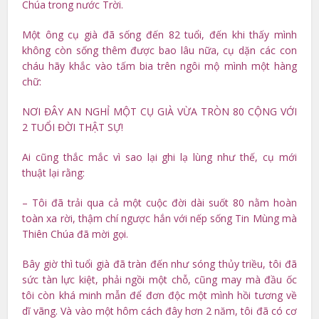
Chúa trong nước Trời.
Một ông cụ già đã sống đến 82 tuổi, đến khi thấy mình
không còn sống thêm được bao lâu nữa, cụ dặn các con
cháu hãy khắc vào tấm bia trên ngôi mộ mình một hàng
chữ:
NƠI ĐÂY AN NGHỈ MỘT CỤ GIÀ VỪA TRÒN 80 CỘNG VỚI
2 TUỔI ĐỜI THẬT SỰ!
Ai cũng thắc mắc vì sao lại ghi lạ lùng như thế, cụ mới
thuật lại rằng:
– Tôi đã trải qua cả một cuộc đời dài suốt 80 nằm hoàn
toàn xa rời, thậm chí ngược hắn với nếp sống Tin Mùng mà
Thiên Chúa đã mời gọi.
Bây giờ thì tuổi già đã tràn đến như sóng thủy triều, tôi đã
sức tàn lực kiệt, phải ngồi một chỗ, cũng may mà đầu ốc
tôi còn khá minh mẫn để đơn độc một mình hồi tương về
dĩ vãng. Và vào một hôm cách đây hơn 2 năm, tôi đã có cơ