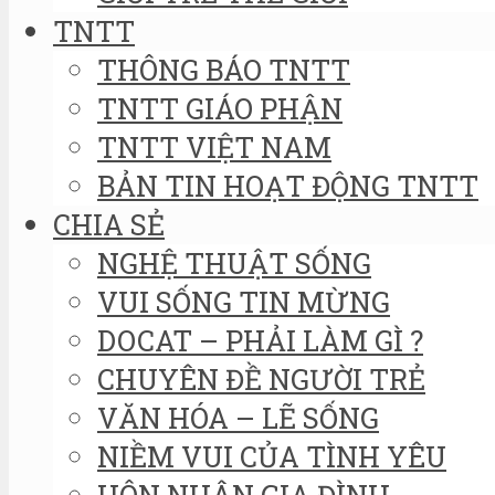
TNTT
THÔNG BÁO TNTT
TNTT GIÁO PHẬN
TNTT VIỆT NAM
BẢN TIN HOẠT ĐỘNG TNTT
CHIA SẺ
NGHỆ THUẬT SỐNG
VUI SỐNG TIN MỪNG
DOCAT – PHẢI LÀM GÌ ?
CHUYÊN ĐỀ NGƯỜI TRẺ
VĂN HÓA – LẼ SỐNG
NIỀM VUI CỦA TÌNH YÊU
HÔN NHÂN GIA ĐÌNH