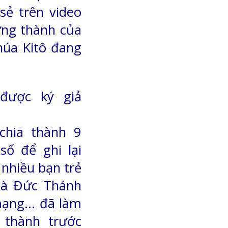
 sẻ trên video
ững thành của
húa Kitô đang
được ký giả
hia thành 9
số để ghi lại
nhiều bạn trẻ
 là Đức Thánh
 mạng… đã làm
 thành trước