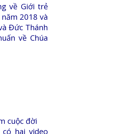
 về Giới trẻ
g năm 2018 và
, và Đức Thánh
huấn về Chúa
m cuộc đời
có hai video