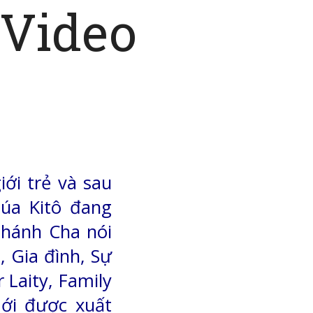
Video
ới trẻ và sau
úa Kitô đang
 Thánh Cha nói
, Gia đình, Sự
 Laity, Family
ới được xuất