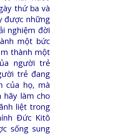
gày thứ ba và
y được những
rải nghiệm đời
hành một bức
làm thành một
ủa người trẻ
ười trẻ đang
n của họ, mà
 hãy làm cho
nh liệt trong
ính Đức Kitô
ợc sống sung