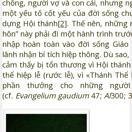
chồng, người vợ và con cái, nhưng ng
một yếu tố cốt yếu của đời sống ch
dựng Hội thánh
[2]
. Thế nên, những ng
hôn” này phải đi một hành trình trướ
nhập hoàn toàn vào đời sống Giáo 
lãnh nhận bí tích hiệp thông. Dù sao
cảm thấy bị tổn thương vì Hội thánh
thể hiệp lễ (rước lễ), vì «Thánh Thể
phần thưởng cho những người
(cf.
Evangelium gaudium
47;
Al
300; 3