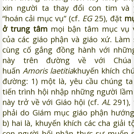
xin người ta thay đổi con tim và
“hoán cải mục vụ” (cf.
EG
25), đặt
mụ
ở trung tâm
mọi bận tâm mục vụ 
của các giáo phận và giáo xứ. Làm 
cùng cố gắng đồng hành với nhữn
này trên đường về với Chúa 
huấn
Amoris laetitia
khuyến khích chú
đường: 1) một là, yêu cầu chúng t
tiến trình hội nhập những người lầm
này trở về với Giáo hội (cf.
AL
291), 
phải do Giám mục giáo phận hướng
b) hai là, khuyến khích các cha giải t
con người hối nhân thực sự muốn s