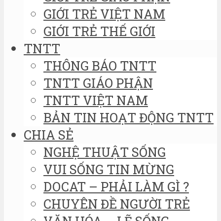
GIỚI TRẺ VIỆT NAM
GIỚI TRẺ THẾ GIỚI
TNTT
THÔNG BÁO TNTT
TNTT GIÁO PHẬN
TNTT VIỆT NAM
BẢN TIN HOẠT ĐỘNG TNTT
CHIA SẺ
NGHỆ THUẬT SỐNG
VUI SỐNG TIN MỪNG
DOCAT – PHẢI LÀM GÌ ?
CHUYÊN ĐỀ NGƯỜI TRẺ
VĂN HÓA – LẼ SỐNG