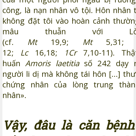
công, là nạn nhân vô tội. Hôn nhân 
không đặt tôi vào hoàn cảnh thườn
mâu thuẫn với Lờ
(cf.
Mt
19,9;
Mt
5,31
12;
Lc
16,18;
1Cr
7,10-11). Thậ
huấn
Amoris laetitia
số 242 dạy 
người li dị mà không tái hôn […] th
chứng nhân của lòng trung thàn
nhân».
Vậy, đâu là căn bệnh