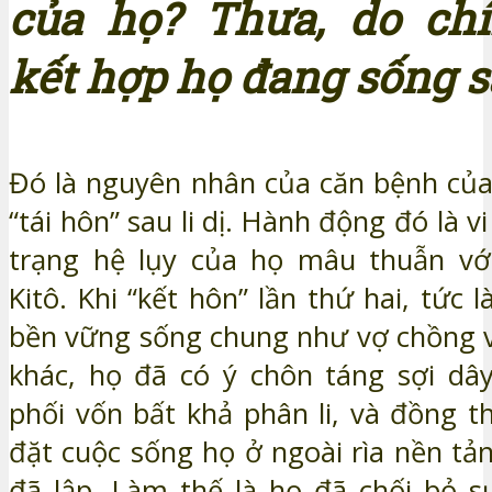
của họ? Thưa, do ch
kết hợp họ đang sống s
Đó là nguyên nhân của căn bệnh của 
“tái hôn” sau li dị. Hành động đó là v
trạng hệ lụy của họ mâu thuẫn với
Kitô. Khi “kết hôn” lần thứ hai, tức 
bền vững sống chung như vợ chồng 
khác, họ đã có ý chôn táng sợi dây
phối vốn bất khả phân li, và đồng t
đặt cuộc sống họ ở ngoài rìa nền tả
đã lập. Làm thế là họ đã chối bỏ sự