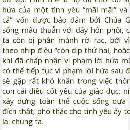
hứa của một tình yêu “mãi mãi” và 
cả” vốn được bảo đảm bởi Chúa Gi
sống mâu thuẫn với dây hôn phối, 
ta còn bị phân mảnh rời rạc, bởi v
theo nhịp điệu “còn dịp thứ hai, hoặ
khi đã chấp nhận vi phạm lời hứa mộ
có thể tiếp tục vi phạm lời hứa sau đ
sẽ gặp rất khó khăn trong việc thô
con cái điều cốt yếu của giáo dục: n
xây dựng toàn thể cuộc sống dựa t
đích thật, phó thác cho tình yêu ấy 
lai chúng ta.