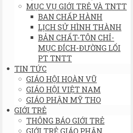
MỤC VỤ GIỚI TRẺ VÀ TNTT
BAN CHẤP HÀNH
LỊCH SỬ HÌNH THÀNH
BẢN CHẤT-TÔN CHỈ-
MỤC ĐÍCH-ĐƯỜNG LỐI
PT TNTT
TIN TỨC
GIÁO HỘI HOÀN VŨ
GIÁO HỘI VIỆT NAM
GIÁO PHẬN MỸ THO
GIỚI TRẺ
THÔNG BÁO GIỚI TRẺ
GIỚI TRẺ GIÁO PHẬN