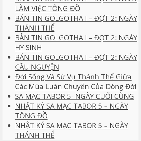
LÀM VIỆC TÔNG ĐỒ
BẢN TIN GOLGOTHA I – ĐỢT 2: NGÀY
THÁNH THỂ
BẢN TIN GOLGOTHA I – ĐỢT 2: NGÀY
HY SINH
BẢN TIN GOLGOTHA I – ĐỢT 2: NGÀY
CẦU NGUYỆN
Đời Sống Và Sứ Vụ Thánh Thể Giữa
Các Mùa Luân Chuyển Của Dòng Đời
SA MẠC TABOR 5- NGÀY CUỐI CÙNG
NHẬT KÝ SA MẠC TABOR 5 – NGÀY
TÔNG ĐỒ
NHẬT KÝ SA MẠC TABOR 5 – NGÀY
THÁNH THỂ