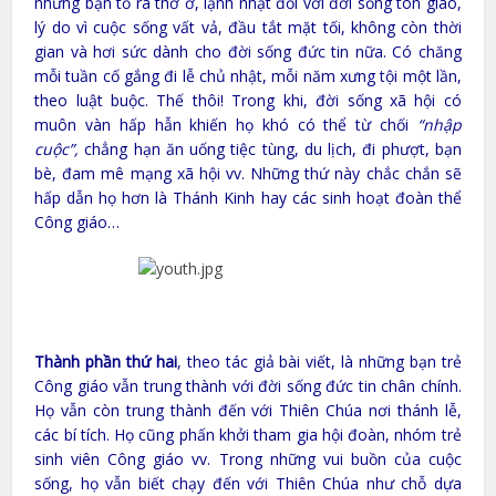
những bạn tỏ ra thờ ơ, lạnh nhạt đối với đời sống tôn giáo,
lý do vì cuộc sống vất vả, đầu tắt mặt tối, không còn thời
gian và hơi sức dành cho đời sống đức tin nữa. Có chăng
mỗi tuần cố gắng đi lễ chủ nhật, mỗi năm xưng tội một lần,
theo luật buộc. Thế thôi! Trong khi, đời sống xã hội có
muôn vàn hấp hẫn khiến họ khó có thể từ chối
“nhập
cuộc”,
chẳng hạn ăn uống tiệc tùng, du lịch, đi phượt, bạn
bè, đam mê mạng xã hội vv. Những thứ này chắc chắn sẽ
hấp dẫn họ hơn là Thánh Kinh hay các sinh hoạt đoàn thể
Công giáo…
Thành phần thứ hai
, theo tác giả bài viết, là những bạn trẻ
Công giáo vẫn trung thành với đời sống đức tin chân chính.
Họ vẫn còn trung thành đến với Thiên Chúa nơi thánh lễ,
các bí tích. Họ cũng phấn khởi tham gia hội đoàn, nhóm trẻ
sinh viên Công giáo vv. Trong những vui buồn của cuộc
sống, họ vẫn biết chạy đến với Thiên Chúa như chỗ dựa