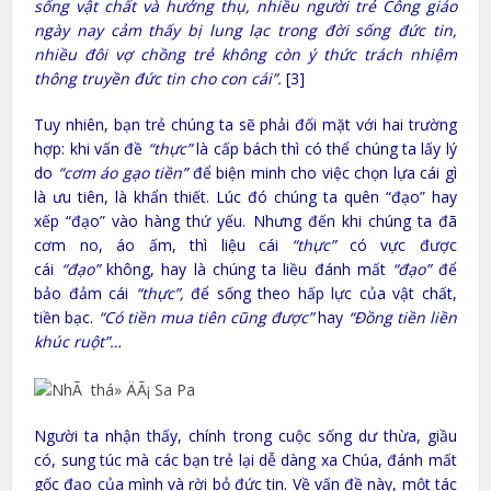
sống vật chất và hưởng thụ, nhiều người trẻ Công giáo
ngày nay cảm thấy bị lung lạc trong đời sống đức tin,
nhiều đôi vợ chồng trẻ không còn ý thức trách nhiệm
thông truyền đức tin cho con cái”.
[3]
Tuy nhiên, bạn trẻ chúng ta sẽ phải đối mặt với hai trường
hợp: khi vấn đề
“thực”
là cấp bách thì có thể chúng ta lấy lý
do
“cơm áo gạo tiền”
để biện minh cho việc chọn lựa cái gì
là ưu tiên, là khẩn thiết. Lúc đó chúng ta quên “đạo” hay
xếp “đạo” vào hàng thứ yếu. Nhưng đến khi chúng ta đã
cơm no, áo ấm, thì liệu cái
“thực”
có vực được
cái
“đạo”
không, hay là chúng ta liều đánh mất
“đạo”
để
bảo đảm cái
“thực”,
để sống theo hấp lực của vật chất,
tiền bạc.
“Có tiền mua tiên cũng được”
hay
“Đồng tiền liền
khúc ruột”…
Người ta nhận thấy, chính trong cuộc sống dư thừa, giầu
có, sung túc mà các bạn trẻ lại dễ dàng xa Chúa, đánh mất
gốc đạo của mình và rời bỏ đức tin. Về vấn đề này, một tác