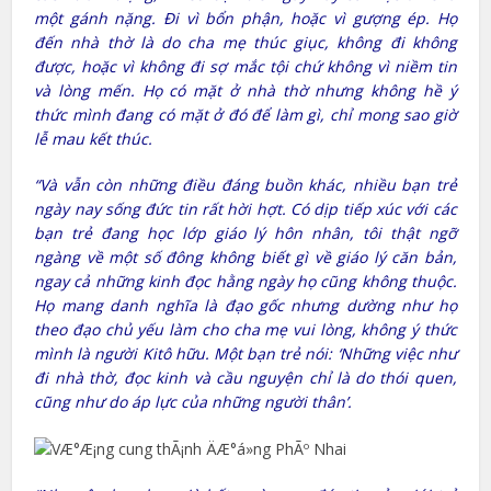
một gánh nặng. Đi vì bổn phận, hoặc vì gượng ép. Họ
đến nhà thờ là do cha mẹ thúc giục, không đi không
được, hoặc vì không đi sợ mắc tội chứ không vì niềm tin
và lòng mến. Họ có mặt ở nhà thờ nhưng không hề ý
thức mình đang có mặt ở đó để làm gì, chỉ mong sao giờ
lễ mau kết thúc.
“Và vẫn còn những điều đáng buồn khác, nhiều bạn trẻ
ngày nay sống đức tin rất hời hợt. Có dịp tiếp xúc với các
bạn trẻ đang học lớp giáo lý hôn nhân, tôi thật ngỡ
ngàng về một số đông không biết gì về giáo lý căn bản,
ngay cả những kinh đọc hằng ngày họ cũng không thuộc.
Họ mang danh nghĩa là đạo gốc nhưng dường như họ
theo đạo chủ yếu làm cho cha mẹ vui lòng, không ý thức
mình là người Kitô hữu. Một bạn trẻ nói: ‘Những việc như
đi nhà thờ, đọc kinh và cầu nguyện chỉ là do thói quen,
cũng như do áp lực của những người thân’.