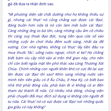
giả đã đưa ra nhận định sau:
“Về phương diện vật chất dường như họ không thiếu sự
gì, nhưng cái ‘thực’ nó cũng chẳng vực được cái ‘đạo’,
đáng buồn hơn nữa là nó còn làm mất luôn cái ‘đạo’.
Càng những ông to bà lớn, càng những cậu ấm cô chiêu
thì càng suy thoái đạo đức, tung tiền qua cửa sổ vào
những cuộc ăn chơi thâu đêm suốt sáng, nhất dạ đế
vương. Con nhà nghèo, không có ‘thực’ lấy tiền đâu ra
mua thuốc ‘lắc’, uống rượu ngoại, chích xì ke? Họ chẳng
biết bám víu cậy nhờ vào ai trên thế gian này, cho nên
chỉ còn biết ngửa mặt lên phó thác vào Lòng Thương Xót
Chúa. Chính những con người khốn khó cơ cực đó lại vực
lên được cái ‘đạo’ thì sao? Nhìn sang những nước văn
minh tiên tiến giầu có ở Âu Châu, ở Hoa Kỳ, có biết bao
nhà thờ phải đóng cửa, phải bán đi vì không có ai đến
tham dự thánh lễ nữa. Có nhiều nhà dòng, chủng viện
phải chuyển đổi mục đích sử dụng vì không còn người đi
tu nữa. Cái ‘thực’ nó có vực được cái ‘đạo’ nơi những quốc
gia giầu có này không?