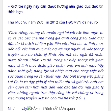
– Giới trẻ ngày nay cần được hưởng nền giáo dục đức tin
thích hợp
Thư Mục Vụ năm Đức Tin 2012 của HĐGMVN đã nêu rõ:
“Cách riêng, chúng tôi muốn ngỏ lời với các linh mục, tu
sĩ, và các bậc cha mẹ trong gia đình công giáo. Giáo dục
đức tin là trách nhiệm gắn liền với thừa tác vụ linh mục
đến nỗi ‘các linh mục mắc nợ với mọi người về việc thông
truyền cho họ chân lý Phúc Âm mà các ngài đã nhận
được từ nơi Chúa’. Do đó, trong sự hiệp thông với giám
mục và linh mục đoàn giáo phận, anh em linh mục hãy
dành thời giờ, năng lực và nhiệt tâm cho công việc hết
sức quan trọng và cần thiết này, đặc biệt trong việc giảng
Lời Chúa và dạy giáo lý cho thiếu nhi và giới trẻ. Anh em
cần quan tâm hơn nữa đến việc đào tạo đội ngũ giáo lý
viên, những người trực tiếp cộng tác với chúng ta trong
việc thông truyền đức tin cho thế hệ trẻ”
(số 9).
Như vậy