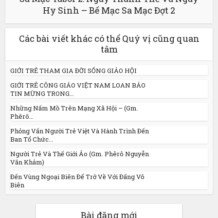
Hy Sinh – Bế Mạc Sa Mạc Đợt 2
Các bài viết khác có thể Quý vị cũng quan
tâm
GIỚI TRẺ THAM GIA ĐỜI SỐNG GIÁO HỘI
GIỚI TRẺ CÔNG GIÁO VIỆT NAM LOAN BÁO
TIN MỪNG TRONG...
Những Nấm Mồ Trên Mạng Xã Hội – (Gm.
Phêrô...
Phỏng Vấn Người Trẻ Việt Và Hành Trình Đến
Ban Tổ Chức...
Người Trẻ Và Thế Giới Ảo (Gm. Phêrô Nguyễn
Văn Khảm)
Đến Vùng Ngoại Biên Để Trở Về Với Đấng Vô
Biên
Bài đăng mới