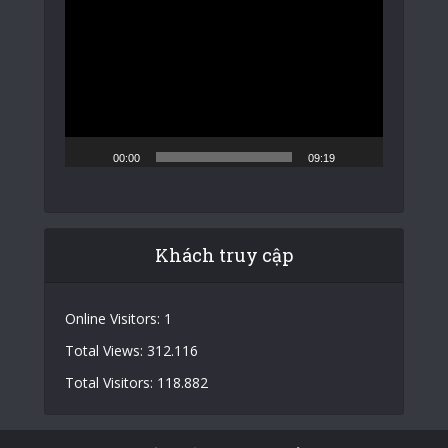
chơi
Video
00:00
09:19
Khách truy cập
Online Visitors:
1
Total Views:
312.116
Total Visitors:
118.882