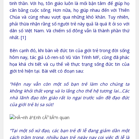
tinh thần. Với họ, tôn giáo luôn là mối bận tâm để giúp họ
cân bằng cuộc sống. Hơn nữa, họ giúp nhau đến với Thiên
Chúa và cùng nhau vượt qua những khó khăn. Tuy nhiên,
phải thừa nhận rằng số người trẻ này quả là quá ít ỏi so với
dân số Việt Nam. Và chiếm số đông vẫn là thành phần thứ
nhất. [1]
Bên cạnh đó, khi bàn về đức tin của giới trẻ trong đời sống
hôm nay, tác giả Lô-ren-sô Vũ Văn Trình MF, cũng đã phác
họa khá chi tiết và cụ thể về thực trạng sống đức tin của
giới trẻ hiện tại. Bài viết có đoạn sau:
“Hiện nay vẫn còn một số bạn trẻ làm cho chúng ta
không khỏi thất vọng và lo lắng cho thế hệ tương lai…Các
nhà lãnh đạo tôn giáo rất lo ngại trước vấn đề đạo đức
của giới trẻ bị sa sút!
“Tại một số xứ đạo, các bạn trẻ đi lễ đang giảm dần một
cách trầm trọng, nhiều bạn trẻ ngày nay coi việc đi lễ là