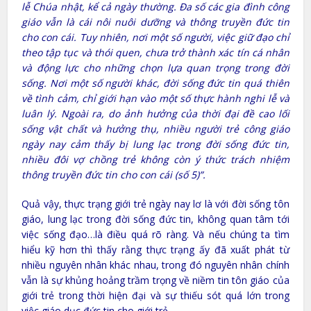
lễ Chúa nhật, kể cả ngày thường. Đa số các gia đình công
giáo vẫn là cái nôi nuôi dưỡng và thông truyền đức tin
cho con cái. Tuy nhiên, nơi một số người, việc giữ đạo chỉ
theo tập tục và thói quen, chưa trở thành xác tín cá nhân
và động lực cho những chọn lựa quan trọng trong đời
sống. Nơi một số người khác, đời sống đức tin quá thiên
về tình cảm, chỉ giới hạn vào một số thực hành nghi lễ và
luân lý. Ngoài ra, do ảnh hưởng của thời đại đề cao lối
sống vật chất và hưởng thụ, nhiều người trẻ công giáo
ngày nay cảm thấy bị lung lạc trong đời sống đức tin,
nhiều đôi vợ chồng trẻ không còn ý thức trách nhiệm
thông truyền đức tin cho con cái (số 5)”.
Quả vậy, thực trạng giới trẻ ngày nay lơ là với đời sống tôn
giáo, lung lạc trong đời sống đức tin, không quan tâm tới
việc sống đạo…là điều quá rõ ràng. Và nếu chúng ta tìm
hiểu kỹ hơn thì thấy rằng thực trạng ấy đã xuất phát từ
nhiều nguyên nhân khác nhau, trong đó nguyên nhân chính
vẫn là sự khủng hoảng trầm trọng về niềm tin tôn giáo của
giới trẻ trong thời hiện đại và sự thiếu sót quá lớn trong
việc giáo dục đức tin cho giới trẻ.