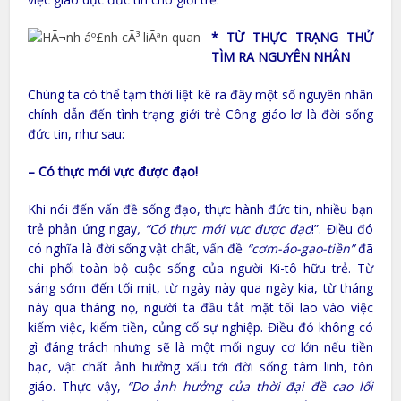
* TỪ THỰC TRẠNG THỬ
TÌM RA NGUYÊN NHÂN
Chúng ta có thể tạm thời liệt kê ra đây một số nguyên nhân
chính dẫn đến tình trạng giới trẻ Công giáo lơ là đời sống
đức tin, như sau:
– Có thực mới vực được đạo!
Khi nói đến vấn đề sống đạo, thực hành đức tin, nhiều bạn
trẻ phản ứng ngay
, “Có thực mới vực được đạo
!”. Điều đó
có nghĩa là đời sống vật chất, vấn đề
“cơm-áo-gạo-tiền”
đã
chi phối toàn bộ cuộc sống của người Ki-tô hữu trẻ. Từ
sáng sớm đến tối mịt, từ ngày này qua ngày kia, từ tháng
này qua tháng nọ, người ta đầu tắt mặt tối lao vào việc
kiếm việc, kiếm tiền, củng cố sự nghiệp. Điều đó không có
gì đáng trách nhưng sẽ là một mối nguy cơ lớn nếu tiền
bạc, vật chất ảnh hưởng xấu tới đời sống tâm linh, tôn
giáo. Thực vậy,
“Do ảnh hưởng của thời đại đề cao lối