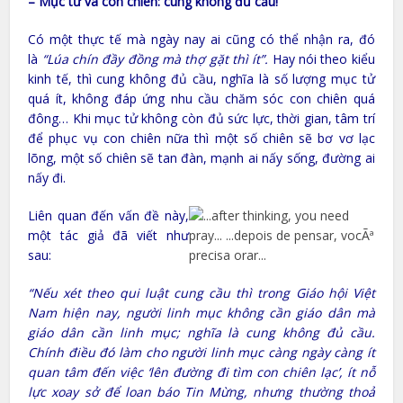
– Mục tử và con chiên: cung không đủ cầu!
Có một thực tế mà ngày nay ai cũng có thể nhận ra, đó
là
“Lúa chín đầy đồng mà thợ gặt thì ít”.
Hay nói theo kiểu
kinh tế, thì cung không đủ cầu, nghĩa là số lượng mục tử
quá ít, không đáp ứng nhu cầu chăm sóc con chiên quá
đông… Khi mục tử không còn đủ sức lực, thời gian, tâm trí
để phục vụ con chiên nữa thì một số chiên sẽ bơ vơ lạc
lõng, một số chiên sẽ tan đàn, mạnh ai nấy sống, đường ai
nấy đi.
Liên quan đến vấn đề này,
một tác giả đã viết như
sau:
“Nếu xét theo qui luật cung cầu thì trong Giáo hội Việt
Nam hiện nay, người linh mục không cần giáo dân mà
giáo dân cần linh mục; nghĩa là cung không đủ cầu.
Chính điều đó làm cho người linh mục càng ngày càng ít
quan tâm đến việc ‘lên đường đi tìm con chiên lạc’, ít nỗ
lực xoay sở để loan báo Tin Mừng, nhưng thường thoả