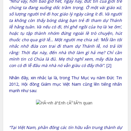
“Như vậy, hơn bao giờ hết, ngày nay, đức tin của giới trẻ
chúng ta đang xuống dốc trầm trọng. Ở một vài giáo xứ,
số lượng người trẻ đi học giáo lý ngày càng ít đi. Và người
ta không còn thấy bóng dáng bạn trẻ đi tham dự Thánh
lễ hằng tuần. Và nếu có đi, thì ghế ngồi của họ là ‘xe ôm’,
hoặc tụ tập thành nhóm đứng ngoài lề trò chuyện, hút
thuốc cho qua giờ lễ… Một người mẹ chia sẻ: ‘Mỗi lần tôi
nhắc nhở đứa con trai đi tham dự Thánh lễ, nó trả lời
rằng: Thời đại này, đến nhà thờ làm gì hả mẹ? Chỉ cần
mình tin có Chúa là đủ. Mẹ thử nghĩ xem, mấy đứa bạn
con có đi lễ đâu mà nhà nó vẫn giàu có đấy thôi”.
[2]
Nhân đây, xin nhắc lại là, trong Thư Mục vụ năm Đức Tin
2012, Hội đồng Giám mục Việt Nam cũng lên tiếng nhấn
mạnh như sau:
“Tại Việt Nam, phần đông các tín hữu vẫn trung thành dự