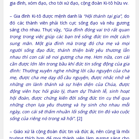
gia đình, xóm đạo, cho tới xứ đạo, cộng đoàn Ki-tô hữu vv.
– Gia đình Ki-tô được mệnh danh là
“Hội thánh tại gia”,
do
đó các thành viên phải tích cực sống đạo và nêu gương
sáng cho nhau. Thực vậy,
“Gia đình đóng vai trò rất quan
trọng trong việc giúp các bạn trẻ sống đức tin một cách
sung mãn. Một gia đình mà trong đó cha mẹ và mọi
người sống đạo đức, thánh thiện biết yêu thương lẫn
nhau thì con cái sẽ noi gương cha mẹ. Hơn nữa, con cái
cần được lớn lên trong bầu khí đức tin sống động của gia
đình: Thường xuyên nghe những lời cầu nguyện của cha
mẹ, được cha mẹ dạy dỗ cầu nguyện, được nhắc nhở về
những ơn lành thánh và sự hiện diện của Chúa, được
động viên học hỏi giáo lý, tham dự Thánh lễ, sinh hoạt
hội đoàn, được chứng kiến đời sống đức tin cụ thể qua
những chọn lựa yêu thương và hy sinh cho nhau mỗi
ngày, con cái sẽ thấm nhuần lối sống đức tin đó vào cuộc
sống của riêng nó trong xã hội”.
[2]
– Giáo xứ là cộng đoàn đức tin và đức ái, nên cũng là môi
trường thích hợp để mọi thành viên làm gương sáng cho