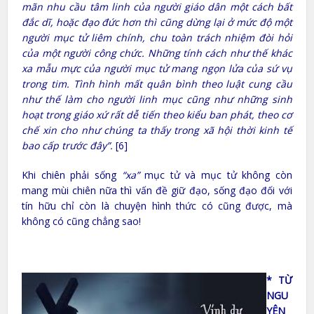
mãn nhu cầu tâm linh của người giáo dân một cách bất
đắc dĩ, hoặc đạo đức hơn thì cũng dừng lại ở mức độ một
người mục tử liêm chính, chu toàn trách nhiệm đòi hỏi
của một người công chức. Những tính cách như thế khác
xa mẫu mực của người mục tử mang ngọn lửa của sứ vụ
trong tim. Tình hình mất quân bình theo luật cung cầu
như thế làm cho người linh mục cũng như những sinh
hoạt trong giáo xứ rất dễ tiến theo kiểu ban phát, theo cơ
chế xin cho như chúng ta thấy trong xã hội thời kinh tế
bao cấp trước đây”.
[6]
Khi chiên phải sống
“xa”
mục tử và mục tử không còn
mang mùi chiên nữa thì vấn đề giữ đạo, sống đạo đối với
tín hữu chỉ còn là chuyện hình thức có cũng được, mà
không có cũng chẳng sao!
* TỪ
NGU
YÊN