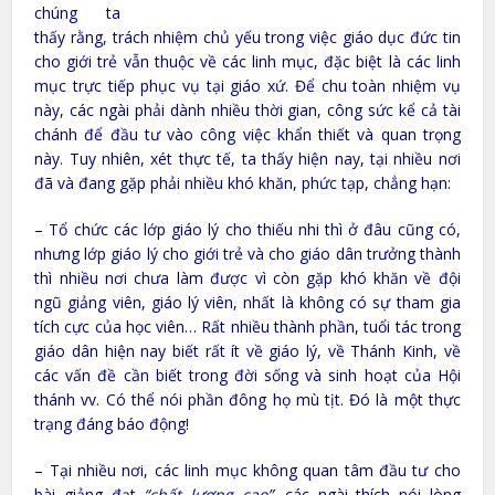
chúng ta
thấy rằng, trách nhiệm chủ yếu trong việc giáo dục đức tin
cho giới trẻ vẫn thuộc về các linh mục, đặc biệt là các linh
mục trực tiếp phục vụ tại giáo xứ. Để chu toàn nhiệm vụ
này, các ngài phải dành nhiều thời gian, công sức kể cả tài
chánh để đầu tư vào công việc khẩn thiết và quan trọng
này. Tuy nhiên, xét thực tế, ta thấy hiện nay, tại nhiều nơi
đã và đang gặp phải nhiều khó khăn, phức tạp, chẳng hạn:
– Tổ chức các lớp giáo lý cho thiếu nhi thì ở đâu cũng có,
nhưng lớp giáo lý cho giới trẻ và cho giáo dân trưởng thành
thì nhiều nơi chưa làm được vì còn gặp khó khăn về đội
ngũ giảng viên, giáo lý viên, nhất là không có sự tham gia
tích cực của học viên… Rất nhiều thành phần, tuổi tác trong
giáo dân hiện nay biết rất ít về giáo lý, về Thánh Kinh, về
các vấn đề cần biết trong đời sống và sinh hoạt của Hội
thánh vv. Có thể nói phần đông họ mù tịt. Đó là một thực
trạng đáng báo động!
– Tại nhiều nơi, các linh mục không quan tâm đầu tư cho
bài giảng đạt
“chất lượng cao”,
các ngài thích nói lòng