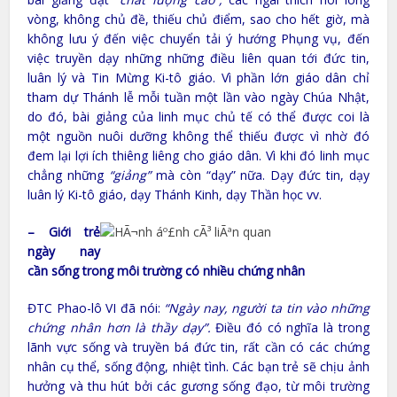
vòng, không chủ đề, thiếu chủ điểm, sao cho hết giờ, mà
không lưu ý đến việc chuyển tải ý hướng Phụng vụ, đến
việc truyền dạy những những điều liên quan tới đức tin,
luân lý và Tin Mừng Ki-tô giáo. Vì phần lớn giáo dân chỉ
tham dự Thánh lễ mỗi tuần một lần vào ngày Chúa Nhật,
do đó, bài giảng của linh mục chủ tế có thể được coi là
một nguồn nuôi dưỡng không thể thiếu được vì nhờ đó
đem lại lợi ích thiêng liêng cho giáo dân. Vì khi đó linh mục
chẳng những
“giảng”
mà còn “dạy” nữa. Dạy đức tin, dạy
luân lý Ki-tô giáo, dạy Thánh Kinh, dạy Thần học vv.
– Giới trẻ
ngày nay
cần sống trong môi trường có nhiều chứng nhân
ĐTC Phao-lô VI đã nói:
“Ngày nay, người ta tin vào những
chứng nhân hơn là thầy dạy”.
Điều đó có nghĩa là trong
lãnh vực sống và truyền bá đức tin, rất cần có các chứng
nhân cụ thể, sống động, nhiệt tình. Các bạn trẻ sẽ chịu ảnh
hưởng và thu hút bởi các gương sống đạo, từ môi trường