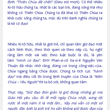
định
“Thiên Chúa đã chết!”
(Dieu est mort). Có thể nhiều
Ki-tô hữu chúng ta, nhất là các bạn trẻ, đang sống mà như
không có Thiên Chúa. Chúng ta đã khai tử Thiên Chúa ra
khỏi cuộc sống chúng ta, mặc dù trên danh nghĩa chúng ta
là kẻ có đạo!
Nhiều Ki-tô hữu, nhất là giới trẻ, chỉ quan tâm giữ đạo một
cách hình thức, theo thói quen và theo nếp cũ, họ nghĩ
rằng làm một vài việc theo luật buộc là đủ, là yên
tâm
“mình có đạo”.
ĐHY Phan-xi-cô Xa-vi-ê Nguyễn Văn
Thuận đã nhắc nhở rằng, đừng coi trọng công-việc-của-
Chúa ngang bằng Chúa được. Chúng ta tích cực
“hành
đạo”
mà điều cốt lõi trong lệnh truyền của Chúa là
“Mến
Chúa – Yêu Người”
thì ta bỏ sót, không quan tâm.
Thực vậy,
“Giữ đạo đơn giản là giữ đúng những gì mà
Giáo Hội yêu cầu: Đi lễ mỗi ngày Chúa nhật, xưng tội
rước lễ một năm ít là một lần… Vậy mà vẫn có một số
người, đặc biệt là giới trẻ họ vẫn không giữ được đạo của