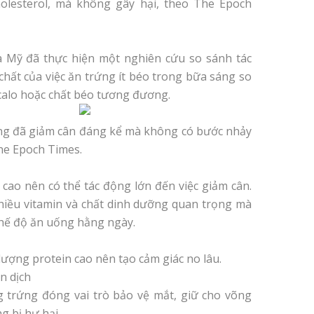
holesterol, mà không gây hại, theo The Epoch
a Mỹ đã thực hiện một nghiên cứu so sánh tác
 chất của việc ăn trứng ít béo trong bữa sáng so
 calo hoặc chất béo tương đương.
ng đã giảm cân đáng kể mà không có bước nhảy
The Epoch Times.
ao nên có thể tác động lớn đến việc giảm cân.
hiều vitamin và chất dinh dưỡng quan trọng mà
chế độ ăn uống hằng ngày.
ượng protein cao nên tạo cảm giác no lâu.
ễn dịch
g trứng đóng vai trò bảo vệ mắt, giữ cho võng
g bị hư hại.