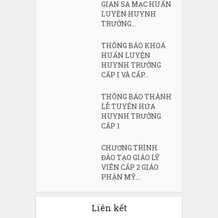
GIAN SA MẠC HUẤN
LUYỆN HUYNH
TRƯỞNG...
THÔNG BÁO KHOÁ
HUẤN LUYỆN
HUYNH TRƯỞNG
CẤP I VÀ CẤP...
THÔNG BÁO THÁNH
LỄ TUYÊN HỨA
HUYNH TRƯỞNG
CẤP 1
CHƯƠNG TRÌNH
ĐÀO TẠO GIÁO LÝ
VIÊN CẤP 2 GIÁO
PHẬN MỸ...
Liên kết