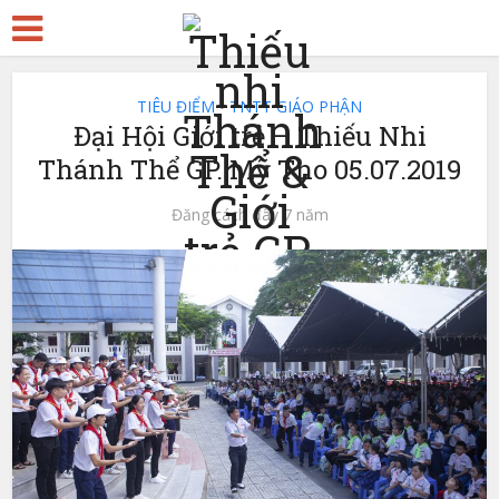
TIÊU ĐIỂM
TNTT GIÁO PHẬN
•
Đại Hội Giới trẻ – Thiếu Nhi
Thánh Thể GP. Mỹ Tho 05.07.2019
Đăng cách đây 7 năm