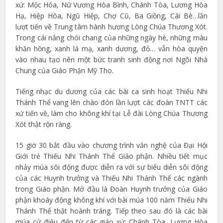
xứ: Mộc Hóa, Nữ Vương Hòa Bình, Chánh Tòa, Lương Hòa
Hạ, Hiệp Hòa, Ngũ Hiệp, Chợ Cũ, Ba Giồng, Cái Bè…lần
lượt tiến về Trung tâm hành hương Lòng Chúa Thương Xót.
Trong cái nắng chói chang của những ngày hè, những màu
khăn hồng, xanh lá mạ, xanh dương, đỏ… vẫn hòa quyện
vào nhau tạo nên một bức tranh sinh động nơi Ngôi Nhà
Chung của Giáo Phận Mỹ Tho.
Tiếng nhạc du dương của các bài ca sinh hoạt Thiếu Nhi
Thánh Thể vang lên chào đón lần lượt các đoàn TNTT các
xứ tiến về, làm cho không khí tại Lễ đài Lòng Chúa Thương
Xót thật rộn ràng.
15 giờ 30 bắt đầu vào chương trình văn nghệ của Đại Hội
Giới trẻ Thiếu Nhi Thánh Thể Giáo phận. Nhiều tiết mục
nhảy múa sôi động được diễn ra với sự biểu diễn sôi động
của các Huynh trưởng và Thiếu Nhi Thánh Thể các ngành
trong Giáo phận. Mở đầu là Đoàn Huynh trưởng của Giáo
phận khoáy động không khí với bài múa 100 năm Thiếu Nhi
Thánh Thể thật hoành tráng. Tiếp theo sau đó là các bài
múa cử điệu đến từ các giáo xứ: Chánh Tòa, Lương Hòa