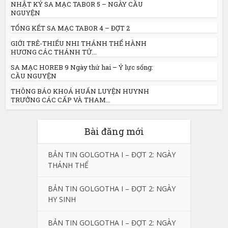
NHẬT KÝ SA MẠC TABOR 5 – NGÀY CẦU
NGUYỆN
TỔNG KẾT SA MẠC TABOR 4 – ĐỢT 2
GIỚI TRẺ-THIẾU NHI THÁNH THỂ HÀNH
HƯƠNG CÁC THÁNH TỬ...
SA MẠC HOREB 9 Ngày thứ hai – Ý lực sống:
CẦU NGUYỆN
THÔNG BÁO KHOÁ HUẤN LUYỆN HUYNH
TRƯỞNG CÁC CẤP VÀ THAM...
Bài đăng mới
BẢN TIN GOLGOTHA I – ĐỢT 2: NGÀY
THÁNH THỂ
BẢN TIN GOLGOTHA I – ĐỢT 2: NGÀY
HY SINH
BẢN TIN GOLGOTHA I – ĐỢT 2: NGÀY