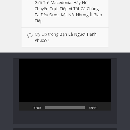
Giới Trẻ Macedonia: Hãy Nói
Chuyện Trực Tiếp Vì Tất Cả Chúng
Ta Đều Được Kết Nối Nhưng Ít Giao
Tiếp
My Lib
trong
Bạn Là Người Hạnh
Phúc???
Trình
chơi
Video
00:00
09:19