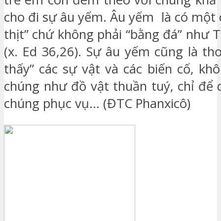
cho đi sự âu yếm. Âu yếm là có một 
thịt” chứ không phải “bằng đá” như 
(x. Ed 36,26). Sự âu yếm cũng là th
thấy” các sự vật và các biến cố, kh
chúng như đồ vật thuần tuý, chỉ để 
chúng phục vụ… (ĐTC Phanxicô)