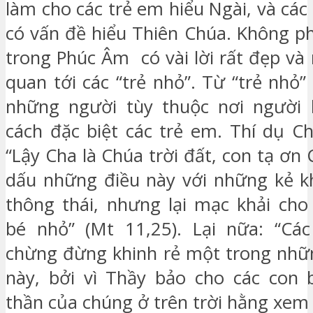
làm cho các trẻ em hiểu Ngài, và cá
có vấn đề hiểu Thiên Chúa. Không ph
trong Phúc Âm có vài lời rất đẹp và
quan tới các “trẻ nhỏ”. Từ “trẻ nhỏ”
những người tùy thuộc nơi người 
cách đặc biệt các trẻ em. Thí dụ Ch
“Lậy Cha là Chúa trời đất, con tạ ơn
dấu những điều này với những kẻ k
thông thái, nhưng lại mạc khải ch
bé nhỏ” (Mt 11,25). Lại nữa: “Các
chừng đừng khinh rẻ một trong nhữ
này, bởi vì Thầy bảo cho các con b
thần của chúng ở trên trời hằng xem