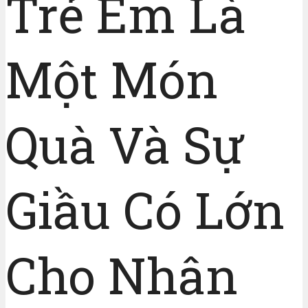
Trẻ Em Là
Một Món
Quà Và Sự
Giầu Có Lớn
Cho Nhân