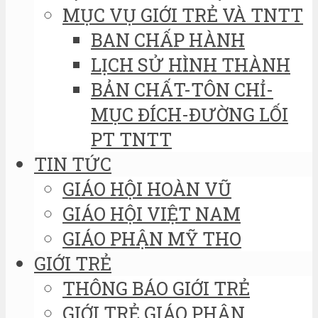
MỤC VỤ GIỚI TRẺ VÀ TNTT
BAN CHẤP HÀNH
LỊCH SỬ HÌNH THÀNH
BẢN CHẤT-TÔN CHỈ-
MỤC ĐÍCH-ĐƯỜNG LỐI
PT TNTT
TIN TỨC
GIÁO HỘI HOÀN VŨ
GIÁO HỘI VIỆT NAM
GIÁO PHẬN MỸ THO
GIỚI TRẺ
THÔNG BÁO GIỚI TRẺ
GIỚI TRẺ GIÁO PHẬN