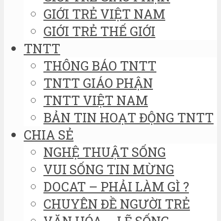
GIỚI TRẺ VIỆT NAM
GIỚI TRẺ THẾ GIỚI
TNTT
THÔNG BÁO TNTT
TNTT GIÁO PHẬN
TNTT VIỆT NAM
BẢN TIN HOẠT ĐỘNG TNTT
CHIA SẺ
NGHỆ THUẬT SỐNG
VUI SỐNG TIN MỪNG
DOCAT – PHẢI LÀM GÌ ?
CHUYÊN ĐỀ NGƯỜI TRẺ
VĂN HÓA – LẼ SỐNG