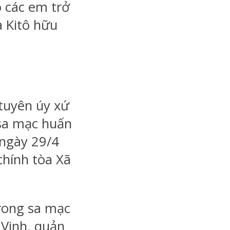
ó các em trở
 Kitô hữu
tuyên úy xứ
sa mạc huấn
 ngày 29/4
chính tòa Xã
rong sa mạc
 Vinh, quản