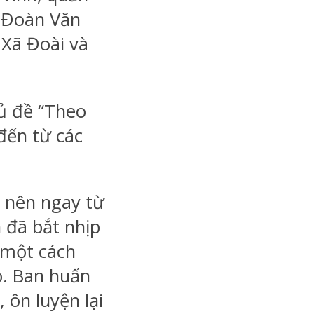
. Đoàn Văn
 Xã Đoài và
ủ đề “Theo
đến từ các
 nên ngay từ
 đã bắt nhịp
 một cách
o. Ban huấn
 ôn luyện lại