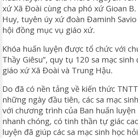
xứ Xã Đoài cùng cha phó xứ Gioan B
Huy, tuyên úy xứ đoàn Đaminh Savio
hội đồng mục vụ giáo xứ.
Khóa huấn luyện được tổ chức với ch
Thầy Giêsu”, quy tụ 120 sa mạc sinh 
giáo xứ Xã Đoài và Trung Hậu.
Do đã có nền tảng về kiến thức TNTT
những ngày đầu tiên, các sa mạc sinh
với chương trình của Ban huấn luyện
nhanh chóng, có tinh thần tự giác ca
luyện đã giúp các sa mạc sinh học hỏi,