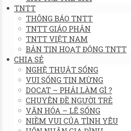
TNTT
THÔNG BÁO TNTT
TNTT GIÁO PHẬN
TNTT VIỆT NAM
BẢN TIN HOẠT ĐỘNG TNTT
CHIA SẺ
NGHỆ THUẬT SỐNG
VUI SỐNG TIN MỪNG
DOCAT – PHẢI LÀM GÌ ?
CHUYÊN ĐỀ NGƯỜI TRẺ
VĂN HÓA – LẼ SỐNG
NIỀM VUI CỦA TÌNH YÊU
HÔN NHÂN GIA ĐÌNH