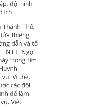
ập, đội hình
 ích.
là Thánh Thể.
 lửa thiêng
ớng dẫn và tổ
o TNTT. Ngọn
háy trong tim
 Huynh
vụ. Vì thế,
ược các đội
inh để làm
vụ. Việc