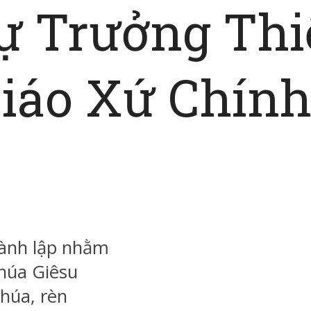
ự Trưởng Thi
iáo Xứ Chính 
hành lập nhằm
húa Giêsu
húa, rèn