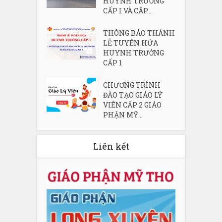
HUYNH TRƯỞNG
CẤP I VÀ CẤP...
THÔNG BÁO THÁNH
LỄ TUYÊN HỨA
HUYNH TRƯỞNG
CẤP 1
CHƯƠNG TRÌNH
ĐÀO TẠO GIÁO LÝ
VIÊN CẤP 2 GIÁO
PHẬN MỸ...
Liên kết