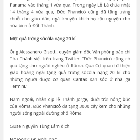
Panama vào tháng 1 vừa qua. Trong ngày Lễ Lá chúa nhật
14 tháng 4 vừa qua, Đức Phanxicô cũng đã tặng tràng
chuỗi cho giáo dân, ngài khuyến khích họ cầu nguyện cho
hòa bình ở Đất Thánh.
Một quả trứng sôcôla nặng 20 kí
Ông Alessandro Gisotti, quyền giám đốc Văn phòng báo chí
Tòa Thánh viết trên trang Twitter: “Đức Phanxicô cũng có
quà tặng cho người nghèo ở Rôma. Qua Cơ quan từ thiện
giáo hoàng ngài tặng quả trứng sôcôla nặng 20 kí cho
những người được cơ quan Caritas săn sóc ở nhà ga
Termini.”
Năm ngoái, nhân dịp lễ Thánh Jorge, dưới trời nóng bức
của Rôma, Đức Phanxicô đã tặng 3000 cây kem cho những
người sống ngoài đường phố Rôma.
Giuse Nguyễn Tùng Lâm dịch
Nguoon2: Gp VinhLong