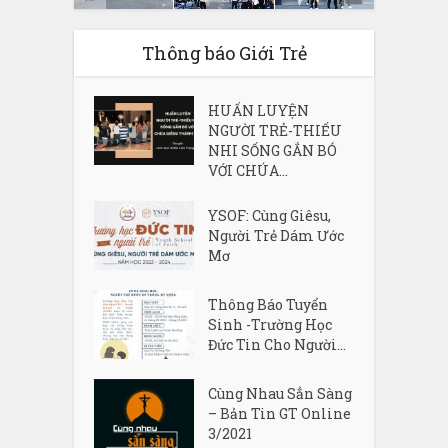
Thông báo Giới Trẻ
HUẤN LUYỆN
NGƯỜI TRẺ-THIẾU
NHI SỐNG GẮN BÓ
VỚI CHÚA...
YSOF: Cùng Giêsu,
Người Trẻ Dám Ước
Mơ
Thông Báo Tuyển
Sinh -Trường Học
Đức Tin Cho Người...
Cùng Nhau Sẳn Sàng
– Bản Tin GT Online
3/2021