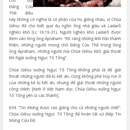
chờ đợi
Đấng Cứu
Thế: điều
này không có nghĩa là số phận của họ giống nhau, vì Chúa
Giêsu đã cho biết qua dụ ngôn ông nhà giàu và Ladarô
nghèo khó (Lc 16:19-31). Người nghèo khó Ladarô được
đem vào lòng ông Ápraham: “Rõ ràng những linh hồn thánh
thiện, những người mong chờ Đấng Cứu Thế trong lòng
ông Ápraham, những người mà Chúa Giêsu Kitô giải thoát
khi Ngài xuống Ngục Tổ Tông”.
Chúa Giêsu xuống Ngục Tổ Tông không phải là để giải
thoát những người đã bị kết án, cũng không phá hủy nơi ở
của những kẻ bị kết án, nhưng để giải thoát những người
công chính. [Kinh ở Việt Nam đọc: Chúa Giêsu xuống Ngục
Tổ Tông yên ủi các thánh].
634. “Tin Mừng được rao giảng cho cả những người chết”.
Chúa Giêsu xuống Ngục Tổ Tông để hoàn tất sứ điệp Tin
Mừng Cứu Độ.