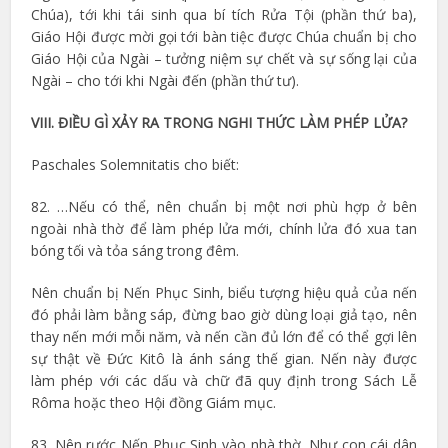
Chúa), tới khi tái sinh qua bí tích Rửa Tội (phần thứ ba),
Giáo Hội được mời gọi tới bàn tiệc được Chúa chuẩn bị cho
Giáo Hội của Ngài – tưởng niệm sự chết và sự sống lại của
Ngài – cho tới khi Ngài đến (phần thứ tư).
VIII. ĐIỀU GÌ XẢY RA TRONG NGHI THỨC LÀM PHÉP LỬA?
Paschales Solemnitatis cho biết:
82. …Nếu có thể, nên chuẩn bị một nơi phù hợp ở bên
ngoài nhà thờ để làm phép lửa mới, chính lửa đó xua tan
bóng tối và tỏa sáng trong đêm.
Nên chuẩn bị Nến Phục Sinh, biểu tượng hiệu quả của nến
đó phải làm bằng sáp, đừng bao giờ dùng loại giả tạo, nên
thay nến mới mỗi năm, và nến cần đủ lớn để có thể gợi lên
sự thật về Đức Kitô là ánh sáng thế gian. Nến này được
làm phép với các dấu và chữ đã quy định trong Sách Lễ
Rôma hoặc theo Hội đồng Giám mục.
83. Nên rước Nến Phục Sinh vào nhà thờ. Như con cái dân