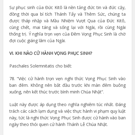
Sự phục sinh của Đức Kitô là nền tảng đức tin và đức cậy,
đồng thời qua bí tích Thánh Tẩy và Thêm Sức, chúng ta
được tháp nhập và Mầu Nhiệm Vượt Qua của Đức Kitô,
cùng chết, mai táng và sống lại với Ngài, rồi cùng Ngài
thống trị. Ý nghĩa trọn vẹn của Đêm Vọng Phục Sinh là chờ
đợi cuộc giáng lâm của Ngài.
VI. KHI NÀO CỬ HÀNH VỌNG PHỤC SINH?
Paschales Solemnitatis cho biết:
78. “Việc cử hành trọn vẹn nghi thức Vọng Phục Sinh vào
ban đêm. Không nên bắt đầu trước khi màn đêm buông
xuống, nên kết thúc trước bình minh Chúa Nhật”.
Luật này được áp dụng theo nghĩa nghiêm túc nhất. Đáng
trách các cách lạm dụng và việc thực hành vi phạm quy luật
này, tức là nghi thức Vọng Phục Sinh được cử hành vào ban
ngày theo thói quen cử hành Thánh Lễ Chúa Nhật.