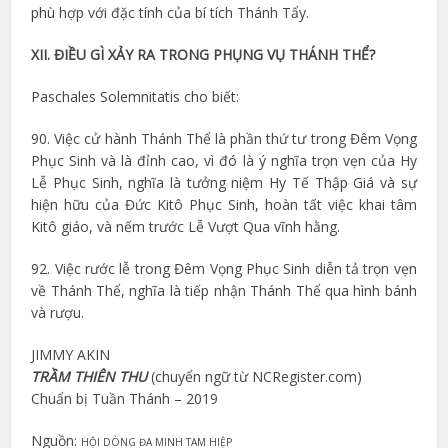
phù hợp với đặc tính của bí tích Thánh Tẩy.
XII. ĐIỀU GÌ XẢY RA TRONG PHỤNG VỤ THÁNH THỂ?
Paschales Solemnitatis cho biết:
90. Việc cử hành Thánh Thể là phần thứ tư trong Đêm Vọng
Phục Sinh và là đỉnh cao, vì đó là ý nghĩa trọn vẹn của Hy
Lễ Phục Sinh, nghĩa là tưởng niệm Hy Tế Thập Giá và sự
hiện hữu của Đức Kitô Phục Sinh, hoàn tất việc khai tâm
Kitô giáo, và nếm trước Lễ Vượt Qua vĩnh hằng.
92. Việc rước lễ trong Đêm Vọng Phục Sinh diễn tả trọn vẹn
về Thánh Thể, nghĩa là tiếp nhận Thánh Thể qua hình bánh
và rượu.
JIMMY AKIN
TRẦM THIÊN THU
(chuyển ngữ từ NCRegister.com)
Chuẩn bị Tuần Thánh – 2019
Nguồn:
HỘI DÒNG ĐA MINH TAM HIỆP