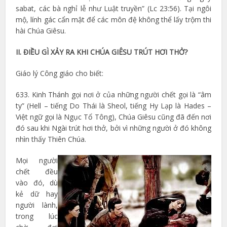
sabat, các bà nghỉ lễ như Luật truyền” (Lc 23:56). Tại ngôi
mộ, lính gác cẩn mật để các môn đệ không thể lấy trộm thi
hài Chúa Giêsu.
II. ĐIỀU GÌ XẢY RA KHI CHÚA GIÊSU TRÚT HƠI THỞ?
Giáo lý Công giáo cho biết:
633. Kinh Thánh gọi nơi ở của những người chết gọi là “âm
ty” (Hell – tiếng Do Thái là Sheol, tiếng Hy Lạp là Hades –
Việt ngữ gọi là Ngục Tổ Tông), Chúa Giêsu cũng đã đến nơi
đó sau khi Ngài trút hơi thở, bởi vì những người ở đó không
nhìn thấy Thiên Chúa.
Mọi người
chết đều
vào đó, dù
kẻ dữ hay
người lành,
trong lúc