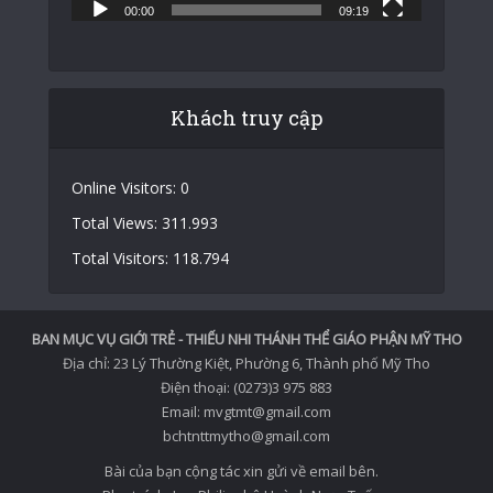
00:00
09:19
Khách truy cập
Online Visitors:
0
Total Views:
311.993
Total Visitors:
118.794
BAN MỤC VỤ GIỚI TRẺ - THIẾU NHI THÁNH THỂ GIÁO PHẬN MỸ THO
Địa chỉ: 23 Lý Thường Kiệt, Phường 6, Thành phố Mỹ Tho
Điện thoại: (0273)3 975 883
Email: mvgtmt@gmail.com
bchtnttmytho@gmail.com
Bài của bạn cộng tác xin gửi về email bên.