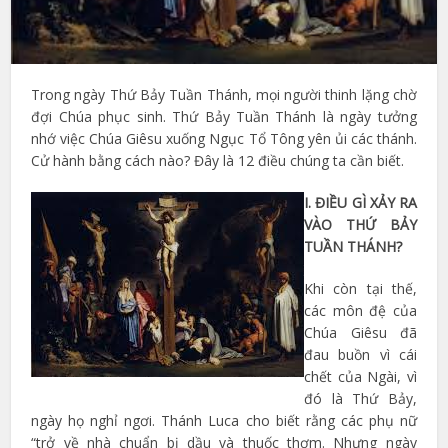
Trong ngày Thứ Bảy Tuần Thánh, mọi người thinh lặng chờ
đợi Chúa phục sinh. Thứ Bảy Tuần Thánh là ngày tưởng
nhớ việc Chúa Giêsu xuống Ngục Tổ Tông yên ủi các thánh.
Cử hành bằng cách nào? Đây là 12 điều chúng ta cần biết.
I. ĐIỀU GÌ XẢY RA
VÀO THỨ BẢY
TUẦN THÁNH?
Khi còn tại thế,
các môn đệ của
Chúa Giêsu đã
đau buồn vì cái
chết của Ngài, vì
đó là Thứ Bảy,
ngày họ nghỉ ngơi. Thánh Luca cho biết rằng các phụ nữ
“trở về nhà chuẩn bị dầu và thuốc thơm. Nhưng ngày