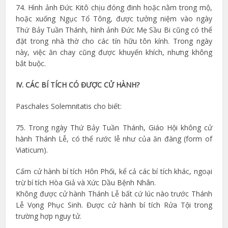
74. Hình ảnh Đức Kitô chịu đóng đinh hoặc nằm trong mộ,
hoặc xuống Ngục Tổ Tông, được tưởng niệm vào ngày
Thứ Bảy Tuần Thánh, hình ảnh Đức Mẹ Sầu Bi cũng có thể
đặt trong nhà thờ cho các tín hữu tôn kính. Trong ngày
này, việc ăn chay cũng được khuyến khích, nhưng không
bắt buộc.
IV. CÁC BÍ TÍCH CÓ ĐƯỢC CỬ HÀNH?
Paschales Solemnitatis cho biết:
75. Trong ngày Thứ Bảy Tuần Thánh, Giáo Hội không cử
hành Thánh Lễ, có thể rước lễ như của ăn đàng (form of
Viaticum).
Cấm cử hành bí tích Hôn Phối, kể cả các bí tích khác, ngoại
trừ bí tích Hòa Giả và Xức Dầu Bệnh Nhân.
Không được cử hành Thánh Lễ bất cứ lúc nào trước Thánh
Lễ Vọng Phục Sinh. Được cử hành bí tích Rửa Tội trong
trường hợp nguy tử.