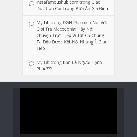
instafamoushub.com
trong
Giáo
Dục Con Cái Trong Bữa Ăn Gia Đình
My Lib
trong
ĐGH Phanxicô Nói Với
Giới Trẻ Macedonia: Hãy Nói
Chuyện Trực Tiếp Vì Tất Cả Chúng
Ta Đều Được Kết Nối Nhưng Ít Giao
Tiếp
My Lib
trong
Bạn Là Người Hạnh
Phúc???
Trình
chơi
Video