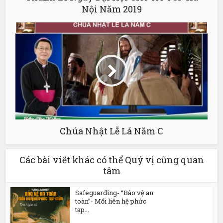
Nội Năm 2019
Chúa Nhật Lễ Lá Năm C
Các bài viết khác có thể Quý vị cũng quan
tâm
Safeguarding- “Bảo vệ an
toàn”- Mối liên hệ phức
tạp...