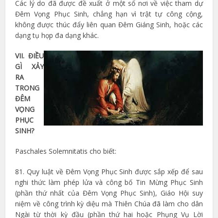
Các lý do đã được đề xuất ở một số nơi về việc tham dự
Đêm Vọng Phục Sinh, chẳng hạn vì trật tự công cộng,
không được thúc đẩy liên quan Đêm Giáng Sinh, hoặc các
dạng tụ họp đa dạng khác.
VII. ĐIỀU
GÌ XẢY
RA
TRONG
ĐÊM
VỌNG
PHỤC
SINH?
Paschales Solemnitatis cho biết:
81. Quy luật về Đêm Vọng Phục Sinh được sắp xếp để sau
nghi thức làm phép lửa và công bố Tin Mừng Phục Sinh
(phần thứ nhất của Đêm Vọng Phục Sinh), Giáo Hội suy
niệm về công trình kỳ diệu mà Thiên Chúa đã làm cho dân
Ngài từ thời kỳ đầu (phần thứ hai hoặc Phụng Vụ Lời