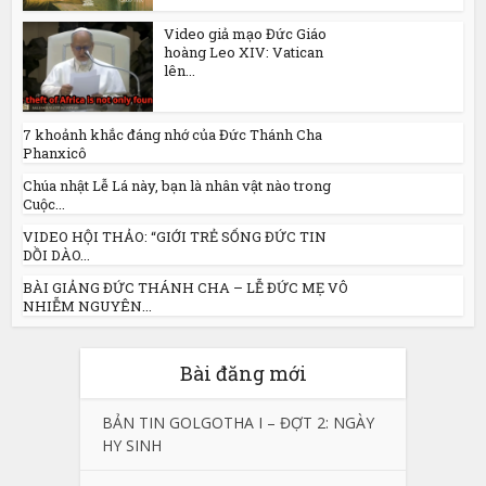
Video giả mạo Đức Giáo
hoàng Leo XIV: Vatican
lên...
7 khoảnh khắc đáng nhớ của Đức Thánh Cha
Phanxicô
Chúa nhật Lễ Lá này, bạn là nhân vật nào trong
Cuộc...
VIDEO HỘI THẢO: “GIỚI TRẺ SỐNG ĐỨC TIN
DỒI DÀO...
BÀI GIẢNG ĐỨC THÁNH CHA – LỄ ĐỨC MẸ VÔ
NHIỄM NGUYÊN...
Bài đăng mới
BẢN TIN GOLGOTHA I – ĐỢT 2: NGÀY
HY SINH