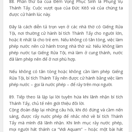
88. Phần thứ ba của Đêm Vọng Phục Sinh là Phụng Vụ
Thánh Tẩy. Cuộc vượt qua của Đức Kitô và của chúng ta
được cử hành lúc này.
Đây là cách diễn tả trọn vẹn ở các nhà thờ có Giếng Rửa
Tội, nơi thường cử hành bí tích Thánh Tẩy cho người lớn,
hoặc ít nhất là cho trẻ em. Nếu không có tân tòng, việc làm
phép nước nên cử hành trong nhà thờ xứ. Nếu không làm
phép nước tại Giếng Rửa Tội, mà làm ở cung thánh, nước
đã làm phép nên để ở nơi phù hợp.
Nếu không có tân tòng hoặc không cần làm phép Giếng
Rửa Tội, bí tích Thánh Tẩy nên được cử hành bằng việc làm
phép nước – gọi là nước phép – để rảy trên mọi người.
89. Tiếp theo là lặp lại lời tuyên hứa khi lãnh nhận bí tích
Thánh Tẩy, chủ tế nên giới thiệu đôi lời.
Cộng đoàn đáp lại những câu hỏi, khi đó đứng và cầm nến
sáng, được rẩy nước phép để nhắc nhớ về bí tích Thánh
Tẩy mà mình đã lãnh nhận. Khi linh mục rảy nước phép,
mọi người hát thánh ca “Vidi Aquam” – hoặc một bài hát