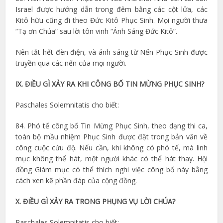
Israel được hướng dẫn trong đêm bằng các cột lửa, các
Kitô hữu cũng đi theo Đức Kitô Phục Sinh. Mọi người thưa
“Tạ ơn Chúa” sau lời tôn vinh “Ánh Sáng Đức Kitô”.
Nên tắt hết đèn điện, và ánh sáng từ Nến Phục Sinh được
truyền qua các nến của mọi người.
IX. ĐIỀU GÌ XẢY RA KHI CÔNG BỐ TIN MỪNG PHỤC SINH?
Paschales Solemnitatis cho biết:
84. Phó tế công bố Tin Mừng Phục Sinh, theo dạng thi ca,
toàn bộ mầu nhiệm Phục Sinh được đặt trong bản văn về
công cuộc cứu độ. Nếu cần, khi không có phó tế, mà linh
mục không thể hát, một người khác có thể hát thay. Hội
đồng Giám mục có thể thích nghi việc công bố này bằng
cách xen kẽ phần đáp của cộng đồng.
X. ĐIỀU GÌ XẢY RA TRONG PHỤNG VỤ LỜI CHÚA?
Paschales Solemnitatis cho biết: