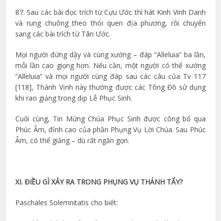
87. Sau các bài đọc trích từ Cựu Ước thì hát Kinh Vinh Danh
và rung chuông theo thói quen địa phương, rồi chuyển
sang các bài trích từ Tân Ước.
Mọi người đứng dậy và cùng xướng – đáp “Alleluia” ba lần,
mỗi lần cao giọng hơn. Nếu cần, một người có thể xướng
“Alleluia” và mọi người cùng đáp sau các câu của Tv 117
[118], Thánh Vịnh này thường được các Tông Đồ sử dụng
khi rao giảng trong dịp Lễ Phục Sinh.
Cuối cùng, Tin Mừng Chúa Phục Sinh được công bố qua
Phúc Âm, đỉnh cao của phần Phụng Vụ Lời Chúa. Sau Phúc
Âm, có thể giảng – dù rất ngắn gọn.
XI. ĐIỀU GÌ XẢY RA TRONG PHỤNG VỤ THÁNH TẨY?
Paschales Solemnitatis cho biết: