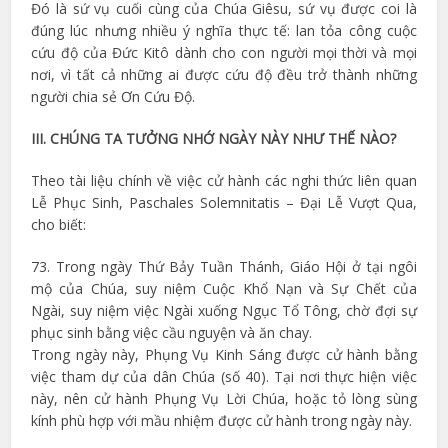
Đó là sứ vụ cuối cùng của Chúa Giêsu, sứ vụ được coi là
đúng lúc nhưng nhiều ý nghĩa thực tế: lan tỏa công cuộc
cứu độ của Đức Kitô dành cho con người mọi thời và mọi
nơi, vì tất cả những ai được cứu độ đều trở thành những
người chia sẻ Ơn Cứu Độ.
III. CHÚNG TA TƯỞNG NHỚ NGÀY NÀY NHƯ THẾ NÀO?
Theo tài liệu chính về việc cử hành các nghi thức liên quan
Lễ Phục Sinh, Paschales Solemnitatis – Đại Lễ Vượt Qua,
cho biết:
73. Trong ngày Thứ Bảy Tuần Thánh, Giáo Hội ở tại ngôi
mộ của Chúa, suy niệm Cuộc Khổ Nạn và Sự Chết của
Ngài, suy niệm việc Ngài xuống Ngục Tổ Tông, chờ đợi sự
phục sinh bằng việc cầu nguyện và ăn chay.
Trong ngày này, Phụng Vụ Kinh Sáng được cử hành bằng
việc tham dự của dân Chúa (số 40). Tại nơi thực hiện việc
này, nên cử hành Phụng Vụ Lời Chúa, hoặc tỏ lòng sùng
kính phù hợp với mầu nhiệm được cử hành trong ngày này.