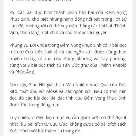
85. Các bài đọc hình thành phần thứ hai của Đêm Vọng
Phục Sinh, cho biết những hành động nổi bật trong lịch sử
cứu độ, mọi người có thể suy niệm bằng các bài hát Thánh
Vịnh, thinh lặng một chút và chủ tế đọc lời nguyện.
Phụng Vụ Lời Chúa trong Đêm Vọng Phục Sinh có 7 bài đọc
trích từ Cựu Ước (luật lệ và các ngôn sứ), được dùng theo
truyền thống cổ xưa của Đông phương và Tây phương,
cùng với 2 bài đọc trích từ Tân Ước (thư của Thánh Phaolô
và Phúc Âm).
Như vậy, Giáo Hội giải thích Mầu Nhiệm Vượt Qua của Đức
Kitô, “bắt đầu với Môsê và các ngôn sứ”. Nếu có thể, nên
đọc đủ các bài đọc để đặc tính của Đêm Vọng Phục Sinh
được tôn trọng đúng mức.
Tuy nhiên, vì điều kiện mục vụ cần giảm bớt, có thể đọc ít
nhất là 3 bài trích từ Cựu Ước, không được bỏ bài trích sách
Xuất Hành với bài thánh ca trong đó.