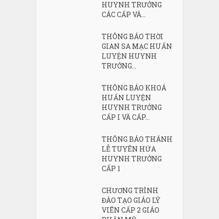
HUYNH TRƯỞNG
CÁC CẤP VÀ...
THÔNG BÁO THỜI
GIAN SA MẠC HUẤN
LUYỆN HUYNH
TRƯỞNG...
THÔNG BÁO KHOÁ
HUẤN LUYỆN
HUYNH TRƯỞNG
CẤP I VÀ CẤP...
THÔNG BÁO THÁNH
LỄ TUYÊN HỨA
HUYNH TRƯỞNG
CẤP 1
CHƯƠNG TRÌNH
ĐÀO TẠO GIÁO LÝ
VIÊN CẤP 2 GIÁO