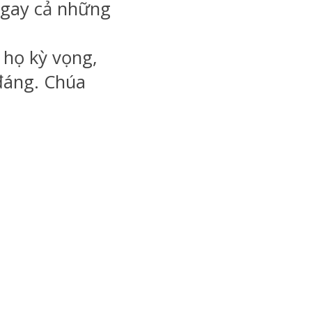
gay cả những
 họ kỳ vọng,
đáng. Chúa