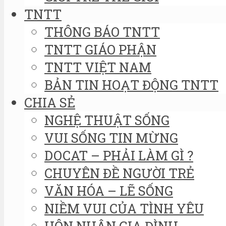
TNTT
THÔNG BÁO TNTT
TNTT GIÁO PHẬN
TNTT VIỆT NAM
BẢN TIN HOẠT ĐỘNG TNTT
CHIA SẺ
NGHỆ THUẬT SỐNG
VUI SỐNG TIN MỪNG
DOCAT – PHẢI LÀM GÌ ?
CHUYÊN ĐỀ NGƯỜI TRẺ
VĂN HÓA – LẼ SỐNG
NIỀM VUI CỦA TÌNH YÊU
HÔN NHÂN GIA ĐÌNH