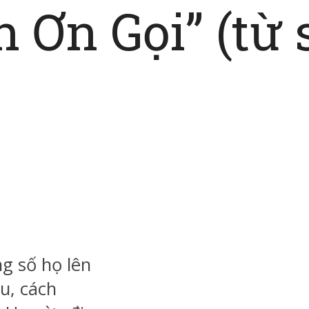
 Ơn Gọi” (từ s
g số họ lên
u, cách