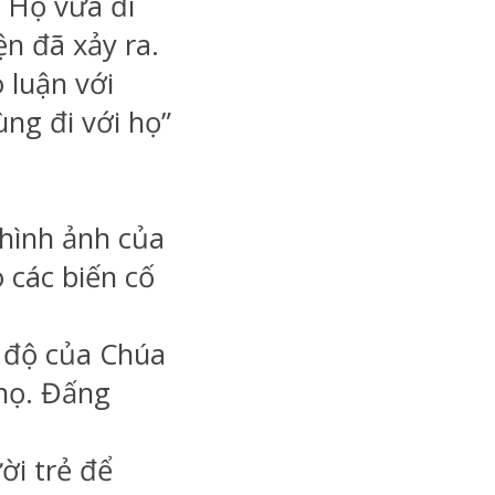
 Họ vừa đi
n đã xảy ra.
 luận với
ùng đi với họ”
hình ảnh của
o các biến cố
ái độ của Chúa
 họ. Đấng
i trẻ để