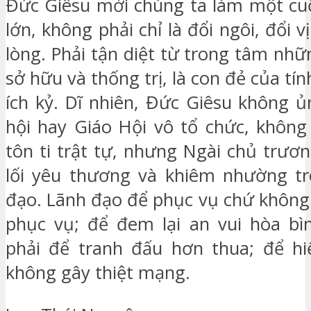
Ðức Giêsu mời chúng ta làm một cu
lớn, không phải chỉ là đổi ngôi, đổi vị
lòng. Phải tận diệt từ trong tâm nh
sở hữu và thống trị, là con đẻ của tín
ích kỷ. Dĩ nhiên, Đức Giêsu không 
hội hay Giáo Hội vô tổ chức, không 
tôn ti trật tự, nhưng Ngài chủ trư
lối yêu thương và khiêm nhường tr
đạo. Lãnh đạo để phục vụ chứ không
phục vụ; để đem lại an vui hòa bì
phải để tranh đấu hơn thua; để h
không gây thiệt mạng.