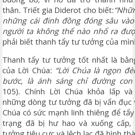
thân. Triết gia Diderot cho biết:
“Nhữn
những cái đinh đồng đóng sâu và
người ta không thể nào nhổ ra đượ
phải biết thanh tẩy tư tưởng của mì
Thanh tẩy tư tưởng tốt nhất là bằn
của Lời Chúa:
“Lời Chúa là ngọn đè
bước, là ánh sáng chỉ đường con
105). Chính Lời Chúa khỏa lấp và
những dòng tư tưởng đã bị vẩn đục v
Chúa có sức mạnh linh thiêng để tẩy
trạng đã bị hư hao và xuống cấp,
tưởng tiêu cực và lệch lạc đã hình th