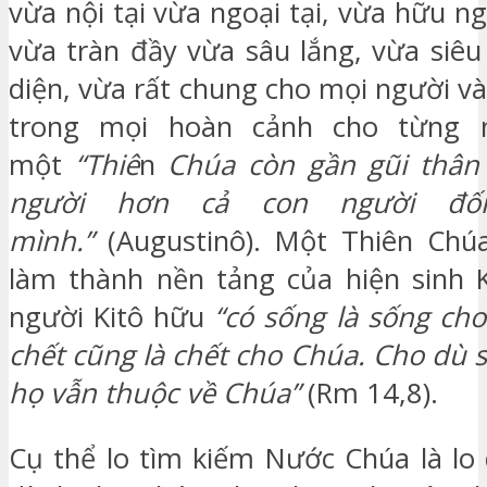
vừa nội tại vừa ngoại tại, vừa hữu n
vừa tràn đầy vừa sâu lắng, vừa siêu
diện, vừa rất chung cho mọi người và
trong mọi hoàn cảnh cho từng n
một
“
Thiê
n
Chúa còn gần gũi thân 
người hơn cả con người đối
mình.”
(Augustinô). Một Thiên Chú
làm thành nền tảng của hiện sinh K
người Kitô hữu
“có sống là sống ch
chết cũng là chết cho Chúa. Cho dù 
họ vẫn thuộc về Chúa”
(Rm 14,8).
Cụ thể lo tìm kiếm Nước Chúa là lo 