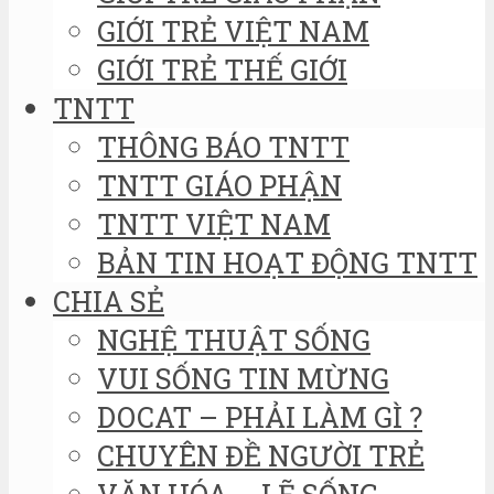
GIỚI TRẺ VIỆT NAM
GIỚI TRẺ THẾ GIỚI
TNTT
THÔNG BÁO TNTT
TNTT GIÁO PHẬN
TNTT VIỆT NAM
BẢN TIN HOẠT ĐỘNG TNTT
CHIA SẺ
NGHỆ THUẬT SỐNG
VUI SỐNG TIN MỪNG
DOCAT – PHẢI LÀM GÌ ?
CHUYÊN ĐỀ NGƯỜI TRẺ
VĂN HÓA – LẼ SỐNG