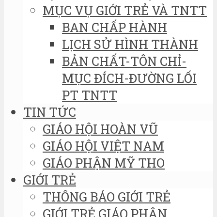
MỤC VỤ GIỚI TRẺ VÀ TNTT
BAN CHẤP HÀNH
LỊCH SỬ HÌNH THÀNH
BẢN CHẤT-TÔN CHỈ-
MỤC ĐÍCH-ĐƯỜNG LỐI
PT TNTT
TIN TỨC
GIÁO HỘI HOÀN VŨ
GIÁO HỘI VIỆT NAM
GIÁO PHẬN MỸ THO
GIỚI TRẺ
THÔNG BÁO GIỚI TRẺ
GIỚI TRẺ GIÁO PHẬN