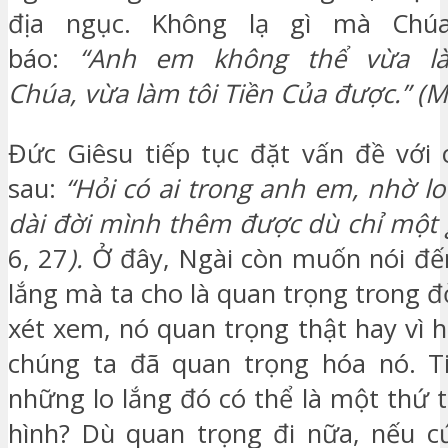
địa ngục. Không lạ gì mà Chú
báo:
“
Anh em không thể vừa là
Chúa,
vừa làm tôi Tiền Của được.” (Mt
Đức Giêsu tiếp tục đặt vấn đề với
sau:
“Hỏi có ai trong anh em, nhờ lo
dài đời mình thêm được dù chỉ một 
6, 27
).
Ở đây, Ngài còn muốn nói đế
lắng mà ta cho là quan trọng trong 
xét xem, nó quan trọng thật hay v
chúng ta đã quan trọng hóa nó. T
những lo lắng đó có thể là một thứ 
hình? Dù quan trọng đi nữa, nếu c