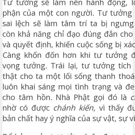
Tư tưởng sẽ làm nên hành động, lố
phận của một con người. Tư tưởng 
sai lệch sẽ làm tâm trí ta bị ngưn
còn khả năng chỉ đạo đúng đắn cho
và quyết định, khiến cuộc sống bị xáo
Càng khốn đốn hơn khi tư tưởng đ
vọng tưởng. Trái lại, tư tưởng tích
thật cho ta một lối sống thanh thoá
luôn khai sáng mọi tình trạng và đ
cho tâm hồn. Nhà Phật gọi đó là
c
nhờ có được
chánh kiến
, vì thấy đ
bản chất hay ý nghĩa của sự vật, sự 