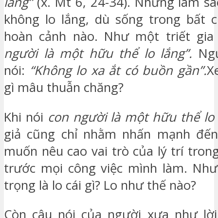
lắng”
(x. Mt 6, 24-34). Nhưng làm sa
không lo lắng, dù sống trong bất 
hoàn cảnh nào. Như một triết gia
người là một hữu thể lo lắng”.
Ngư
nói:
“Không lo xa ắt có buồn gần”.
X
gì mâu thuẫn chăng?
Khi nói
con người là một hữu thể lo
giả cũng chỉ nhằm nhấn mạnh đến 
muốn nêu cao vai trò của lý trí trong
trước mọi công việc mình làm. Như
trọng là lo cái gì? Lo như thế nào?
Còn câu nói của người xưa như lời