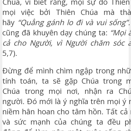
Chúa, vì biết rằng, mọi sự do Thiê
mọi việc bởi Thiên Chúa mà thà
hãy
“Quẳng gánh lo đi và vui sống”.
cũng đã khuyên dạy chúng ta:
“Mọi â
cả cho Người, vì Người chăm sóc 
5,7).
Đừng để mình chìm ngập trong nhữn
tính toán, ta sẽ gặp Chúa trong m
Chúa trong mọi nơi, nhận ra Ch
người. Đó mới là ý nghĩa trên mọi ý 
niềm hân hoan cho tâm hồn. Tất cả
và sức mạnh của chúng ta đều p