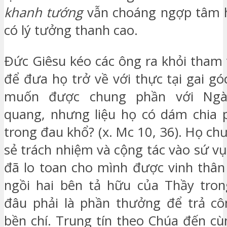
khanh tướng
vẫn choáng ngợp tâm 
có lý tưởng thanh cao.
Ðức Giêsu kéo các ông ra khỏi tham 
để đưa họ trở về với thực tại gai g
muốn được chung phần với Ngài
quang, nhưng liệu họ có dám chia 
trong đau khổ? (x. Mc 10, 36). Họ chư
sẻ trách nhiệm và cộng tác vào sứ v
đã lo toan cho mình được vinh thân
ngồi hai bên tả hữu của Thầy tron
đâu phải là phần thưởng để trả cô
bền chí. Trung tín theo Chúa đến cù