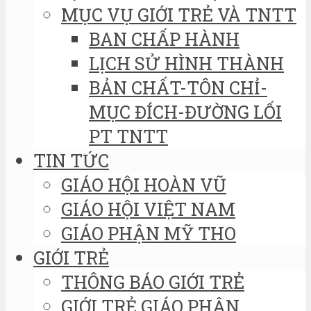
MỤC VỤ GIỚI TRẺ VÀ TNTT
BAN CHẤP HÀNH
LỊCH SỬ HÌNH THÀNH
BẢN CHẤT-TÔN CHỈ-
MỤC ĐÍCH-ĐƯỜNG LỐI
PT TNTT
TIN TỨC
GIÁO HỘI HOÀN VŨ
GIÁO HỘI VIỆT NAM
GIÁO PHẬN MỸ THO
GIỚI TRẺ
THÔNG BÁO GIỚI TRẺ
GIỚI TRẺ GIÁO PHẬN