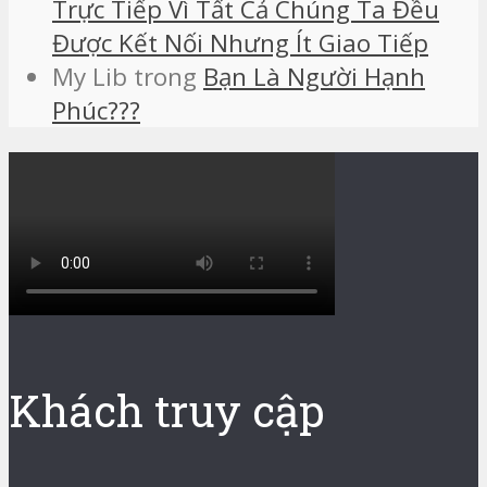
Trực Tiếp Vì Tất Cả Chúng Ta Đều
Được Kết Nối Nhưng Ít Giao Tiếp
My Lib
trong
Bạn Là Người Hạnh
Phúc???
Khách truy cập