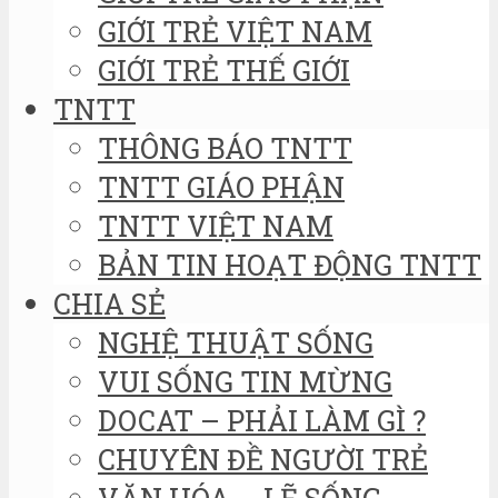
GIỚI TRẺ VIỆT NAM
GIỚI TRẺ THẾ GIỚI
TNTT
THÔNG BÁO TNTT
TNTT GIÁO PHẬN
TNTT VIỆT NAM
BẢN TIN HOẠT ĐỘNG TNTT
CHIA SẺ
NGHỆ THUẬT SỐNG
VUI SỐNG TIN MỪNG
DOCAT – PHẢI LÀM GÌ ?
CHUYÊN ĐỀ NGƯỜI TRẺ
VĂN HÓA – LẼ SỐNG