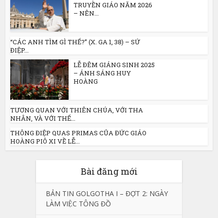
TRUYỀN GIÁO NĂM 2026
– NÊN...
“CÁC ANH TÌM GÌ THẾ?” (X. GA 1, 38) – SỨ
ĐIỆP...
LỄ ĐÊM GIÁNG SINH 2025
– ÁNH SÁNG HUY
HOÀNG
TƯƠNG QUAN VỚI THIÊN CHÚA, VỚI THA
NHÂN, VÀ VỚI THẾ...
THÔNG ĐIỆP QUAS PRIMAS CỦA ĐỨC GIÁO
HOÀNG PIÔ XI VỀ LỄ...
Bài đăng mới
BẢN TIN GOLGOTHA I – ĐỢT 2: NGÀY
LÀM VIỆC TÔNG ĐỒ