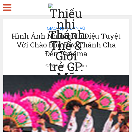
GIÁO HỘI HOÀN VŨ
Hình Ảnh Những Vũ Điệu Tuyệt
Vời Chào Đón Đức Thánh Cha
Đến Panama
Đăng cách đây 8 năm