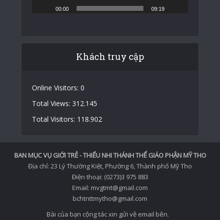
00:00
09:19
Khách truy cập
Online Visitors:
0
Total Views:
312.145
Total Visitors:
118.902
BAN MỤC VỤ GIỚI TRẺ - THIẾU NHI THÁNH THỂ GIÁO PHẬN MỸ THO
Địa chỉ: 23 Lý Thường Kiệt, Phường 6, Thành phố Mỹ Tho
Điện thoại: (0273)3 975 883
Email: mvgtmt@gmail.com
bchtnttmytho@gmail.com
Bài của bạn cộng tác xin gửi về email bên.