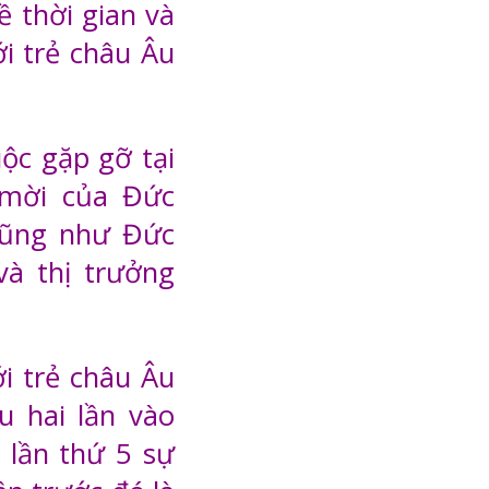
ề thời gian và
i trẻ châu Âu
ộc gặp gỡ tại
 mời của Đức
cũng như Đức
à thị trưởng
i trẻ châu Âu
u hai lần vào
 lần thứ 5 sự