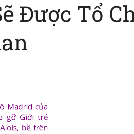
Sẽ Được Tổ Ch
lan
ô Madrid của
 gỡ Giới trẻ
Alois, bề trên