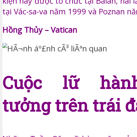
kiện này được tổ chức tại Balan, hai l
tại Vác-sa-va năm 1999 và Poznan n
Hồng Thủy – Vatican
Cuộc lữ hàn
tưởng trên trái đ