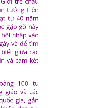
iới trẻ châu
in tưởng trên
hoạt từ 40 năm
ộc gặp gỡ này
 hội nhập vào
gày và để tìm
 biết giữa các
tin và cam kết
oảng 100 tu
g giáo và các
quốc gia, gắn