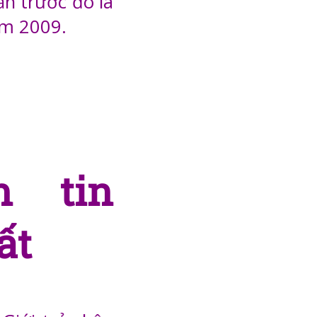
ần trước đó là
ăm 2009.
h tin
ất