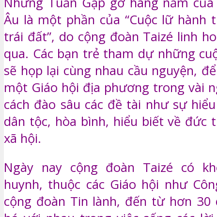
Những Tuần Gặp gỡ hàng năm của G
Âu là một phần của “Cuộc lữ hành t
trái đất”, do cộng đoàn Taizé linh 
qua. Các bạn trẻ tham dự những cu
sẽ họp lại cùng nhau cầu nguyện, để
một Giáo hội địa phương trong vài n
cách đào sâu các đề tài như sự hiểu
dân tộc, hòa bình, hiểu biết về đức 
xã hội.
Ngày nay cộng đoàn Taizé có kh
huynh, thuộc các Giáo hội như Côn
cộng đoàn Tin lành, đến từ hơn 30 