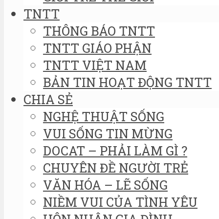
TNTT
THÔNG BÁO TNTT
TNTT GIÁO PHẬN
TNTT VIỆT NAM
BẢN TIN HOẠT ĐỘNG TNTT
CHIA SẺ
NGHỆ THUẬT SỐNG
VUI SỐNG TIN MỪNG
DOCAT – PHẢI LÀM GÌ ?
CHUYÊN ĐỀ NGƯỜI TRẺ
VĂN HÓA – LẼ SỐNG
NIỀM VUI CỦA TÌNH YÊU
HÔN NHÂN GIA ĐÌNH