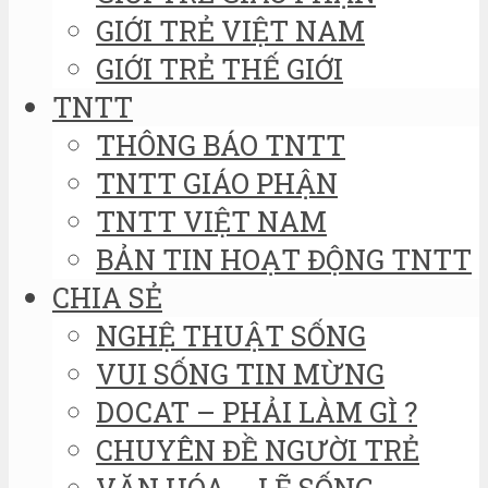
GIỚI TRẺ VIỆT NAM
GIỚI TRẺ THẾ GIỚI
TNTT
THÔNG BÁO TNTT
TNTT GIÁO PHẬN
TNTT VIỆT NAM
BẢN TIN HOẠT ĐỘNG TNTT
CHIA SẺ
NGHỆ THUẬT SỐNG
VUI SỐNG TIN MỪNG
DOCAT – PHẢI LÀM GÌ ?
CHUYÊN ĐỀ NGƯỜI TRẺ
VĂN HÓA – LẼ SỐNG