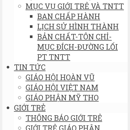
MỤC VỤ GIỚI TRẺ VÀ TNTT
BAN CHẤP HÀNH
LỊCH SỬ HÌNH THÀNH
BẢN CHẤT-TÔN CHỈ-
MỤC ĐÍCH-ĐƯỜNG LỐI
PT TNTT
TIN TỨC
GIÁO HỘI HOÀN VŨ
GIÁO HỘI VIỆT NAM
GIÁO PHẬN MỸ THO
GIỚI TRẺ
THÔNG BÁO GIỚI TRẺ
GIỚI TRẺ GIÁO PHẬN