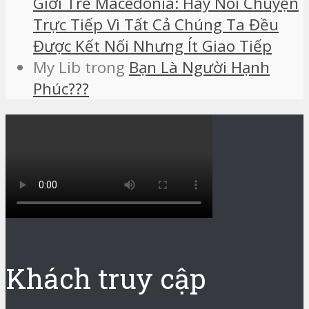
Giới Trẻ Macedonia: Hãy Nói Chuyện
Trực Tiếp Vì Tất Cả Chúng Ta Đều
Được Kết Nối Nhưng Ít Giao Tiếp
My Lib
trong
Bạn Là Người Hạnh
Phúc???
Khách truy cập