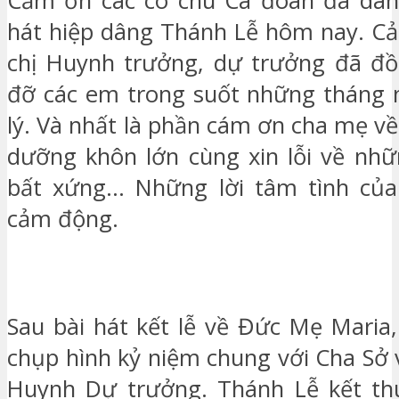
Cảm ơn các cô chú Ca đoàn đã dâng
hát hiệp dâng Thánh Lễ hôm nay. C
chị Huynh trưởng, dự trưởng đã đồ
đỡ các em trong suốt những tháng 
lý. Và nhất là phần cám ơn cha mẹ v
dưỡng khôn lớn cùng xin lỗi về nhữ
bất xứng… Những lời tâm tình của
cảm động.
Sau bài hát kết lễ về Đức Mẹ Maria
chụp hình kỷ niệm chung với Cha Sở 
Huynh Dự trưởng. Thánh Lễ kết thú