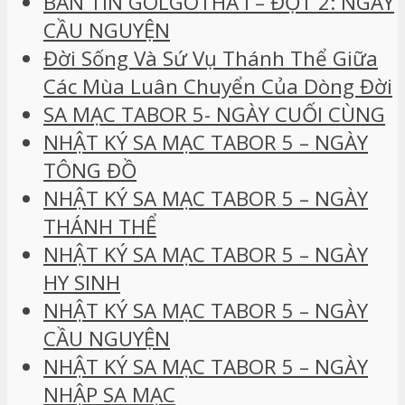
BẢN TIN GOLGOTHA I – ĐỢT 2: NGÀY
CẦU NGUYỆN
Đời Sống Và Sứ Vụ Thánh Thể Giữa
Các Mùa Luân Chuyển Của Dòng Đời
SA MẠC TABOR 5- NGÀY CUỐI CÙNG
NHẬT KÝ SA MẠC TABOR 5 – NGÀY
TÔNG ĐỒ
NHẬT KÝ SA MẠC TABOR 5 – NGÀY
THÁNH THỂ
NHẬT KÝ SA MẠC TABOR 5 – NGÀY
HY SINH
NHẬT KÝ SA MẠC TABOR 5 – NGÀY
CẦU NGUYỆN
NHẬT KÝ SA MẠC TABOR 5 – NGÀY
NHẬP SA MẠC